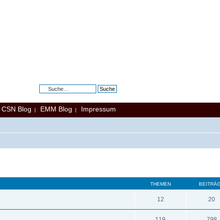
Erweiterte Suche
CSN Blog
EMM Blog
Impressum
|
|
|
THEMEN
BEITRÄ
12
20
119
798