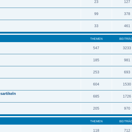
23
127
99
378
33
461
THEMEN
BEITRÄ
547
3233
185
981
253
693
604
1530
sartikeln
685
1726
205
970
THEMEN
BEITRÄ
118
712