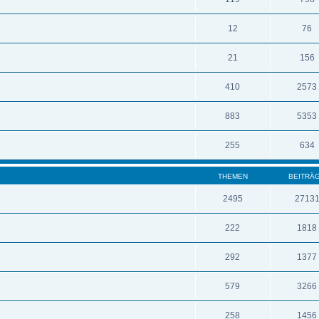
12
76
21
156
410
2573
883
5353
255
634
THEMEN
BEITRÄ
2495
2713
222
1818
292
1377
579
3266
258
1456