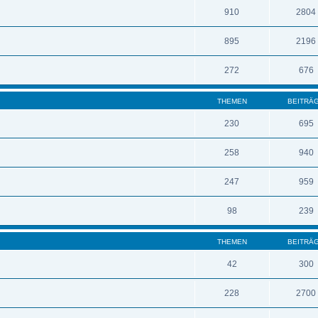
910
2804
895
2196
272
676
THEMEN
BEITRÄ
230
695
258
940
247
959
98
239
THEMEN
BEITRÄ
42
300
228
2700