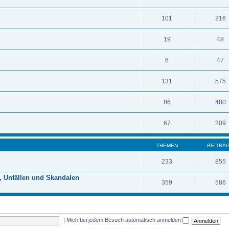
101
216
19
48
6
47
131
575
86
480
67
209
THEMEN
BEITRÄ
233
855
, Unfällen und Skandalen
359
586
|
Mich bei jedem Besuch automatisch anmelden