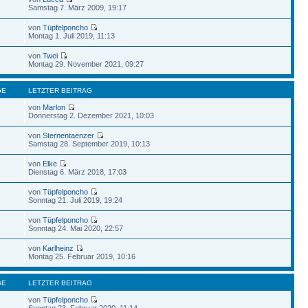
Samstag 7. März 2009, 19:17
von
Tüpfelponcho
Montag 1. Juli 2019, 11:13
von
Twei
Montag 29. November 2021, 09:27
GE
LETZTER BEITRAG
von
Marlon
Donnerstag 2. Dezember 2021, 10:03
von
Sternentaenzer
Samstag 28. September 2019, 10:13
von
Elke
Dienstag 6. März 2018, 17:03
von
Tüpfelponcho
Sonntag 21. Juli 2019, 19:24
von
Tüpfelponcho
Sonntag 24. Mai 2020, 22:57
von
Karlheinz
Montag 25. Februar 2019, 10:16
GE
LETZTER BEITRAG
von
Tüpfelponcho
Sonntag 23. Februar 2020, 11:14