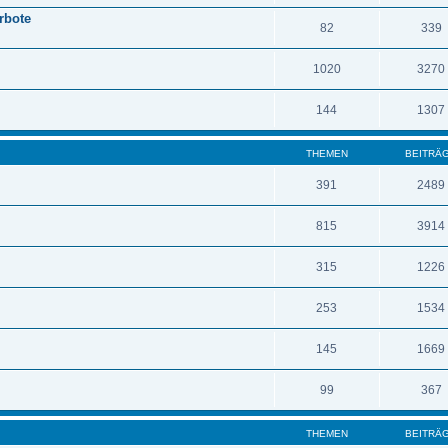
erbote
82
339
1020
3270
144
1307
THEMEN
BEITRÄ
391
2489
815
3914
315
1226
253
1534
145
1669
99
367
THEMEN
BEITRÄ