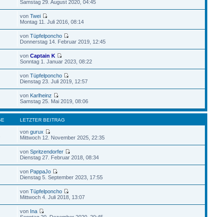
Samstag 29. August 2020, 04:45
von
Twei
Montag 11. Juli 2016, 08:14
von
Tüpfelponcho
Donnerstag 14. Februar 2019, 12:45
von
Captain K
Sonntag 1. Januar 2023, 08:22
von
Tüpfelponcho
Dienstag 23. Juli 2019, 12:57
von
Karlheinz
Samstag 25. Mai 2019, 08:06
GE
LETZTER BEITRAG
von
gurux
1
Mittwoch 12. November 2025, 22:35
von
Spritzendorfer
Dienstag 27. Februar 2018, 08:34
von
PappaJo
Dienstag 5. September 2023, 17:55
von
Tüpfelponcho
Mittwoch 4. Juli 2018, 13:07
von
Ina
Sonntag 20. Dezember 2020, 20:45