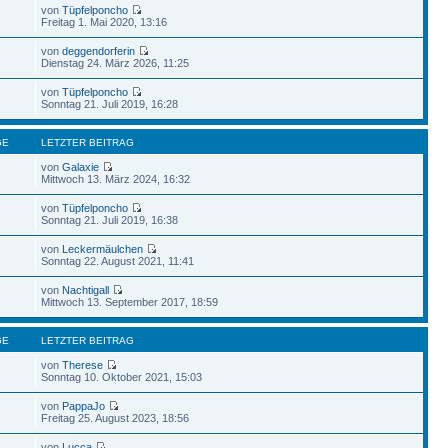
von
Tüpfelponcho
Freitag 1. Mai 2020, 13:16
von
deggendorferin
Dienstag 24. März 2026, 11:25
von
Tüpfelponcho
Sonntag 21. Juli 2019, 16:28
GE
LETZTER BEITRAG
von
Galaxie
Mittwoch 13. März 2024, 16:32
von
Tüpfelponcho
Sonntag 21. Juli 2019, 16:38
von
Leckermäulchen
Sonntag 22. August 2021, 11:41
von
Nachtigall
Mittwoch 13. September 2017, 18:59
GE
LETZTER BEITRAG
von
Therese
Sonntag 10. Oktober 2021, 15:03
von
PappaJo
Freitag 25. August 2023, 18:56
von
Lucca