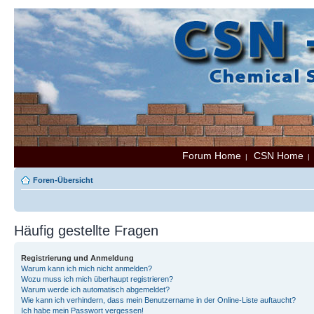
Forum Home
CSN Home
|
Foren-Übersicht
Häufig gestellte Fragen
Registrierung und Anmeldung
Warum kann ich mich nicht anmelden?
Wozu muss ich mich überhaupt registrieren?
Warum werde ich automatisch abgemeldet?
Wie kann ich verhindern, dass mein Benutzername in der Online-Liste auftaucht?
Ich habe mein Passwort vergessen!