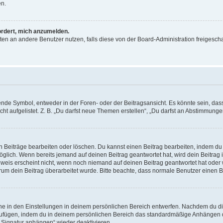
en.
ordert, mich anzumelden.
ichten an andere Benutzer nutzen, falls diese von der Board-Administration freige
e Symbol, entweder in der Foren- oder der Beitragsansicht. Es könnte sein, dass e
ht aufgelistet. Z. B. „Du darfst neue Themen erstellen“, „Du darfst an Abstimmung
n Beiträge bearbeiten oder löschen. Du kannst einen Beitrag bearbeiten, indem du
möglich. Wenn bereits jemand auf deinen Beitrag geantwortet hat, wird dein Beitra
nweis erscheint nicht, wenn noch niemand auf deinen Beitrag geantwortet hat oder 
 warum dein Beitrag überarbeitet wurde. Bitte beachte, dass normale Benutzer einen
e in den Einstellungen in deinem persönlichen Bereich entwerfen. Nachdem du die 
zufügen, indem du in deinem persönlichen Bereich das standardmäßige Anhängen d
 „Signatur anhängen“ wieder deaktivieren.