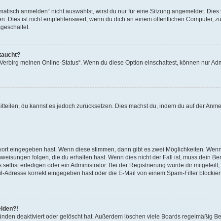
isch anmelden“ nicht auswählst, wirst du nur für eine Sitzung angemeldet. Dies 
Dies ist nicht empfehlenswert, wenn du dich an einem öffentlichen Computer, zum 
geschaltet.
taucht?
 „Verbirg meinen Online-Status“. Wenn du diese Option einschaltest, können nur Ad
mitteilen, du kannst es jedoch zurücksetzen. Dies machst du, indem du auf der Anm
swort eingegeben hast. Wenn diese stimmen, dann gibt es zwei Möglichkeiten. Wen
eisungen folgen, die du erhalten hast. Wenn dies nicht der Fall ist, muss dein Ben
lbst erledigen oder ein Administrator. Bei der Registrierung wurde dir mitgeteilt, 
-Adresse korrekt eingegeben hast oder die E-Mail von einem Spam-Filter blockiert
elden?!
nden deaktiviert oder gelöscht hat. Außerdem löschen viele Boards regelmäßig Ben