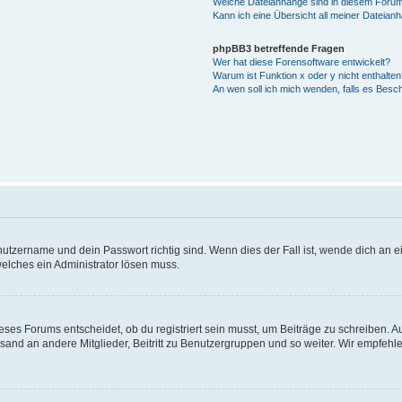
Welche Dateianhänge sind in diesem Forum
Kann ich eine Übersicht all meiner Dateian
phpBB3 betreffende Fragen
Wer hat diese Forensoftware entwickelt?
Warum ist Funktion x oder y nicht enthalten
An wen soll ich mich wenden, falls es Besc
utzername und dein Passwort richtig sind. Wenn dies der Fall ist, wende dich an ei
welches ein Administrator lösen muss.
es Forums entscheidet, ob du registriert sein musst, um Beiträge zu schreiben. Auf j
sand an andere Mitglieder, Beitritt zu Benutzergruppen und so weiter. Wir empfehlen 