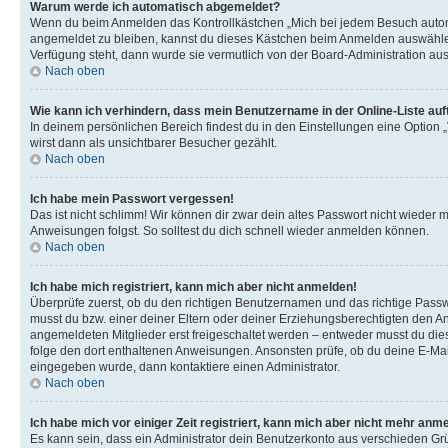
Warum werde ich automatisch abgemeldet?
Wenn du beim Anmelden das Kontrollkästchen „Mich bei jedem Besuch automat
angemeldet zu bleiben, kannst du dieses Kästchen beim Anmelden auswählen. 
Verfügung steht, dann wurde sie vermutlich von der Board-Administration aus
Nach oben
Wie kann ich verhindern, dass mein Benutzername in der Online-Liste auf
In deinem persönlichen Bereich findest du in den Einstellungen eine Option
wirst dann als unsichtbarer Besucher gezählt.
Nach oben
Ich habe mein Passwort vergessen!
Das ist nicht schlimm! Wir können dir zwar dein altes Passwort nicht wieder 
Anweisungen folgst. So solltest du dich schnell wieder anmelden können.
Nach oben
Ich habe mich registriert, kann mich aber nicht anmelden!
Überprüfe zuerst, ob du den richtigen Benutzernamen und das richtige Pas
musst du bzw. einer deiner Eltern oder deiner Erziehungsberechtigten den Anw
angemeldeten Mitglieder erst freigeschaltet werden – entweder musst du dies se
folge den dort enthaltenen Anweisungen. Ansonsten prüfe, ob du deine E-Mail
eingegeben wurde, dann kontaktiere einen Administrator.
Nach oben
Ich habe mich vor einiger Zeit registriert, kann mich aber nicht mehr anm
Es kann sein, dass ein Administrator dein Benutzerkonto aus verschieden Grü