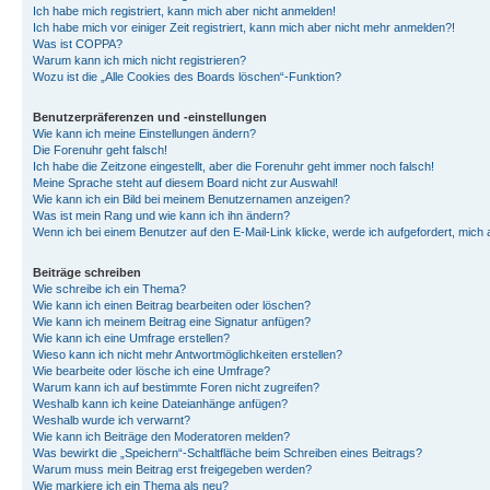
Ich habe mich registriert, kann mich aber nicht anmelden!
Ich habe mich vor einiger Zeit registriert, kann mich aber nicht mehr anmelden?!
Was ist COPPA?
Warum kann ich mich nicht registrieren?
Wozu ist die „Alle Cookies des Boards löschen“-Funktion?
Benutzerpräferenzen und -einstellungen
Wie kann ich meine Einstellungen ändern?
Die Forenuhr geht falsch!
Ich habe die Zeitzone eingestellt, aber die Forenuhr geht immer noch falsch!
Meine Sprache steht auf diesem Board nicht zur Auswahl!
Wie kann ich ein Bild bei meinem Benutzernamen anzeigen?
Was ist mein Rang und wie kann ich ihn ändern?
Wenn ich bei einem Benutzer auf den E-Mail-Link klicke, werde ich aufgefordert, mich
Beiträge schreiben
Wie schreibe ich ein Thema?
Wie kann ich einen Beitrag bearbeiten oder löschen?
Wie kann ich meinem Beitrag eine Signatur anfügen?
Wie kann ich eine Umfrage erstellen?
Wieso kann ich nicht mehr Antwortmöglichkeiten erstellen?
Wie bearbeite oder lösche ich eine Umfrage?
Warum kann ich auf bestimmte Foren nicht zugreifen?
Weshalb kann ich keine Dateianhänge anfügen?
Weshalb wurde ich verwarnt?
Wie kann ich Beiträge den Moderatoren melden?
Was bewirkt die „Speichern“-Schaltfläche beim Schreiben eines Beitrags?
Warum muss mein Beitrag erst freigegeben werden?
Wie markiere ich ein Thema als neu?