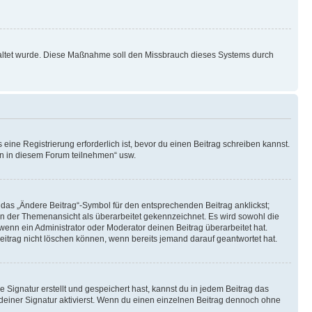
schaltet wurde. Diese Maßnahme soll den Missbrauch dieses Systems durch
ine Registrierung erforderlich ist, bevor du einen Beitrag schreiben kannst.
en in diesem Forum teilnehmen“ usw.
 das „Ändere Beitrag“-Symbol für den entsprechenden Beitrag anklickst;
g in der Themenansicht als überarbeitet gekennzeichnet. Es wird sowohl die
wenn ein Administrator oder Moderator deinen Beitrag überarbeitet hat.
 Beitrag nicht löschen können, wenn bereits jemand darauf geantwortet hat.
Signatur erstellt und gespeichert hast, kannst du in jedem Beitrag das
einer Signatur aktivierst. Wenn du einen einzelnen Beitrag dennoch ohne