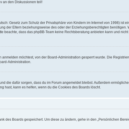
v an den Diskussionen teil!
sch: Gesetz zum Schutz der Privatsphäre von Kindern im Internet von 1998) ist ei
ng der Eltern beziehungsweise des oder der Erziehungsberechtigten benötigen. Wenn
. Bitte beachte, dass das phpBB-Team keine Rechtsberatung anbieten kann und nicht d
h anmelden möchtest, von der Board-Administration gesperrt wurde. Die Registrie
ard-Administration.
t und die dafür sorgen, dass du im Forum angemeldet bleibst. Außerdem ermögliche
ng hast, kann es helfen, wenn du die Cookies des Boards löscht.
bank des Boards gespeichert. Um diese zu ändern, gehe in den „Persönlichen Bereic