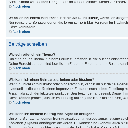
Administrator wird deinen Rang unter Umständen einfach wieder zurücksetz
Nach oben
Wenn ich bei einem Benutzer auf den E-Mail-Link klicke, werde ich aufgef
Nur registrierte Benutzer dürfen die foreninterne E-Mail-Funktion für Nachr
Gäste verhindern.
Nach oben
Beiträge schreiben
Wie schreibe ich ein Thema?
Um eine neues Thema in einem Forum zu eröffnen, klicke auf das entsprechend
Deine Berechtigungen sind jeweils am Ende der Foren- und der Beitragsansic
Nach oben
Wie kann ich einen Beitrag bearbeiten oder löschen?
Wenn du nicht Administrator oder Moderator bist, kannst du nur deine eigene
eventuell ist dies nur für einen begrenzten Zeitraum nach seiner Erstellung 
Anzahl als auch der letzte Zeitpunkt der Bearbeitungen angezeigt. Dieser Hi
Diese können jedoch, falls sie es für nötig halten, eine Notiz hinterlassen,
Nach oben
Wie kann ich meinem Beitrag eine Signatur anfügen?
Um eine Signatur an deinen Beitrag anzufügen, musst du zunächst eine solch
Kästchen „Signatur anhängen“ aktivieren. Du kannst eine Signatur auch hin
Signatur verfassen möchtest, so kannst du dort einfach das Kontrollkästchen