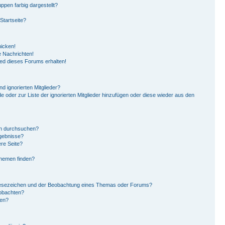
pen farbig dargestellt?
Startseite?
hicken!
 Nachrichten!
ied dieses Forums erhalten!
d ignorierten Mitglieder?
de oder zur Liste der ignorierten Mitglieder hinzufügen oder diese wieder aus den
en durchsuchen?
rgebnisse?
re Seite?
Themen finden?
Lesezeichen und der Beobachtung eines Themas oder Forums?
eobachten?
gen?