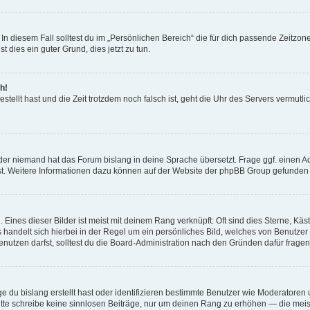
In diesem Fall solltest du im „Persönlichen Bereich“ die für dich passende Zeitzone 
t dies ein guter Grund, dies jetzt zu tun.
h!
estellt hast und die Zeit trotzdem noch falsch ist, geht die Uhr des Servers vermutl
der niemand hat das Forum bislang in deine Sprache übersetzt. Frage ggf. einen Adm
est. Weitere Informationen dazu können auf der Website der phpBB Group gefunden
Eines dieser Bilder ist meist mit deinem Rang verknüpft: Oft sind dies Sterne, Kä
s handelt sich hierbei in der Regel um ein persönliches Bild, welches von Benutzer
utzen darfst, solltest du die Board-Administration nach den Gründen dafür fragen
e du bislang erstellt hast oder identifizieren bestimmte Benutzer wie Moderatore
 Bitte schreibe keine sinnlosen Beiträge, nur um deinen Rang zu erhöhen — die mei