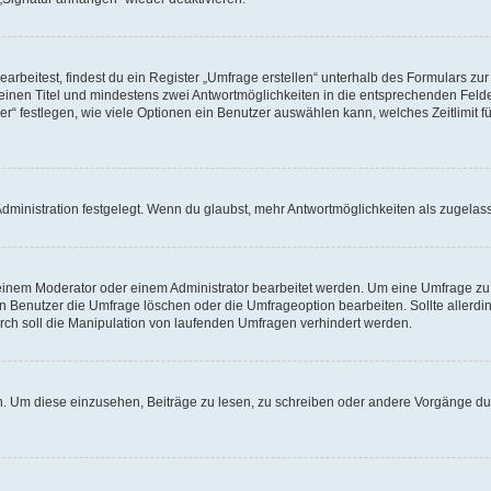
beitest, findest du ein Register „Umfrage erstellen“ unterhalb des Formulars zur 
t einen Titel und mindestens zwei Antwortmöglichkeiten in die entsprechenden Felde
r“ festlegen, wie viele Optionen ein Benutzer auswählen kann, welches Zeitlimit fü
ministration festgelegt. Wenn du glaubst, mehr Antwortmöglichkeiten als zugelasse
inem Moderator oder einem Administrator bearbeitet werden. Um eine Umfrage zu b
enutzer die Umfrage löschen oder die Umfrageoption bearbeiten. Sollte allerdi
ch soll die Manipulation von laufenden Umfragen verhindert werden.
 Um diese einzusehen, Beiträge zu lesen, zu schreiben oder andere Vorgänge du