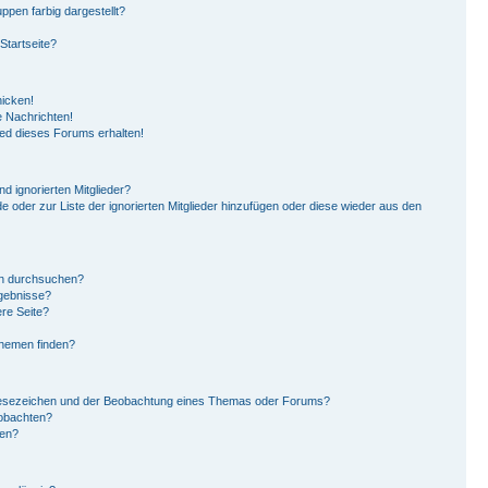
pen farbig dargestellt?
Startseite?
hicken!
 Nachrichten!
ied dieses Forums erhalten!
d ignorierten Mitglieder?
de oder zur Liste der ignorierten Mitglieder hinzufügen oder diese wieder aus den
en durchsuchen?
rgebnisse?
re Seite?
Themen finden?
Lesezeichen und der Beobachtung eines Themas oder Forums?
eobachten?
gen?