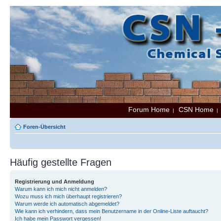
Forum Home
CSN Home
|
Foren-Übersicht
Häufig gestellte Fragen
Registrierung und Anmeldung
Warum kann ich mich nicht anmelden?
Wozu muss ich mich überhaupt registrieren?
Warum werde ich automatisch abgemeldet?
Wie kann ich verhindern, dass mein Benutzername in der Online-Liste auftaucht?
Ich habe mein Passwort vergessen!