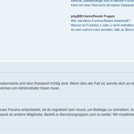
Welche Dateianhänge sind in diesem Forum
Kann ich eine Übersicht all meiner Dateian
phpBB3 betreffende Fragen
Wer hat diese Forensoftware entwickelt?
Warum ist Funktion x oder y nicht enthalten
An wen soll ich mich wenden, falls es Besc
utzername und dein Passwort richtig sind. Wenn dies der Fall ist, wende dich an ei
welches ein Administrator lösen muss.
es Forums entscheidet, ob du registriert sein musst, um Beiträge zu schreiben. Auf j
sand an andere Mitglieder, Beitritt zu Benutzergruppen und so weiter. Wir empfehlen 