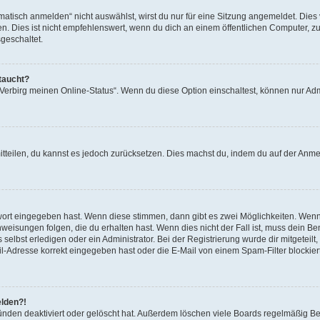
isch anmelden“ nicht auswählst, wirst du nur für eine Sitzung angemeldet. Dies 
Dies ist nicht empfehlenswert, wenn du dich an einem öffentlichen Computer, zum 
geschaltet.
taucht?
 „Verbirg meinen Online-Status“. Wenn du diese Option einschaltest, können nur Ad
mitteilen, du kannst es jedoch zurücksetzen. Dies machst du, indem du auf der Anm
swort eingegeben hast. Wenn diese stimmen, dann gibt es zwei Möglichkeiten. Wen
eisungen folgen, die du erhalten hast. Wenn dies nicht der Fall ist, muss dein Ben
lbst erledigen oder ein Administrator. Bei der Registrierung wurde dir mitgeteilt, 
-Adresse korrekt eingegeben hast oder die E-Mail von einem Spam-Filter blockiert
elden?!
nden deaktiviert oder gelöscht hat. Außerdem löschen viele Boards regelmäßig Ben