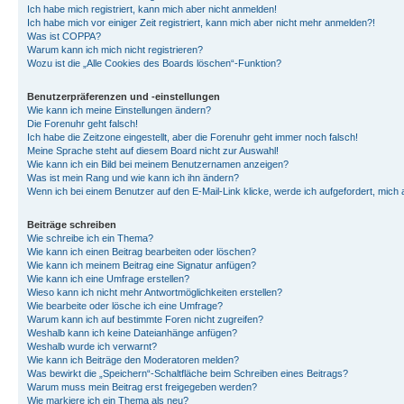
Ich habe mich registriert, kann mich aber nicht anmelden!
Ich habe mich vor einiger Zeit registriert, kann mich aber nicht mehr anmelden?!
Was ist COPPA?
Warum kann ich mich nicht registrieren?
Wozu ist die „Alle Cookies des Boards löschen“-Funktion?
Benutzerpräferenzen und -einstellungen
Wie kann ich meine Einstellungen ändern?
Die Forenuhr geht falsch!
Ich habe die Zeitzone eingestellt, aber die Forenuhr geht immer noch falsch!
Meine Sprache steht auf diesem Board nicht zur Auswahl!
Wie kann ich ein Bild bei meinem Benutzernamen anzeigen?
Was ist mein Rang und wie kann ich ihn ändern?
Wenn ich bei einem Benutzer auf den E-Mail-Link klicke, werde ich aufgefordert, mich
Beiträge schreiben
Wie schreibe ich ein Thema?
Wie kann ich einen Beitrag bearbeiten oder löschen?
Wie kann ich meinem Beitrag eine Signatur anfügen?
Wie kann ich eine Umfrage erstellen?
Wieso kann ich nicht mehr Antwortmöglichkeiten erstellen?
Wie bearbeite oder lösche ich eine Umfrage?
Warum kann ich auf bestimmte Foren nicht zugreifen?
Weshalb kann ich keine Dateianhänge anfügen?
Weshalb wurde ich verwarnt?
Wie kann ich Beiträge den Moderatoren melden?
Was bewirkt die „Speichern“-Schaltfläche beim Schreiben eines Beitrags?
Warum muss mein Beitrag erst freigegeben werden?
Wie markiere ich ein Thema als neu?