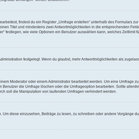
beitest, findest du ein Register „Umfrage erstellen“ unterhalb des Formulars zur 
t einen Titel und mindestens zwei Antwortmöglichkeiten in die entsprechenden Felde
r“ festlegen, wie viele Optionen ein Benutzer auswählen kann, welches Zeitlimit fü
ministration festgelegt. Wenn du glaubst, mehr Antwortmöglichkeiten als zugelasse
inem Moderator oder einem Administrator bearbeitet werden. Um eine Umfrage zu b
enutzer die Umfrage löschen oder die Umfrageoption bearbeiten. Sollte allerdi
ch soll die Manipulation von laufenden Umfragen verhindert werden.
 Um diese einzusehen, Beiträge zu lesen, zu schreiben oder andere Vorgänge du