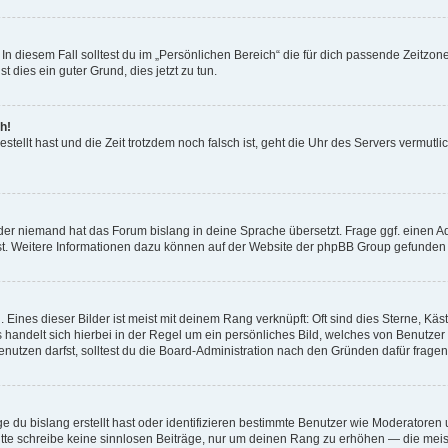
In diesem Fall solltest du im „Persönlichen Bereich“ die für dich passende Zeitzone 
t dies ein guter Grund, dies jetzt zu tun.
h!
estellt hast und die Zeit trotzdem noch falsch ist, geht die Uhr des Servers vermutl
der niemand hat das Forum bislang in deine Sprache übersetzt. Frage ggf. einen Adm
est. Weitere Informationen dazu können auf der Website der phpBB Group gefunden
Eines dieser Bilder ist meist mit deinem Rang verknüpft: Oft sind dies Sterne, Kä
s handelt sich hierbei in der Regel um ein persönliches Bild, welches von Benutzer
utzen darfst, solltest du die Board-Administration nach den Gründen dafür fragen
e du bislang erstellt hast oder identifizieren bestimmte Benutzer wie Moderatore
 Bitte schreibe keine sinnlosen Beiträge, nur um deinen Rang zu erhöhen — die mei