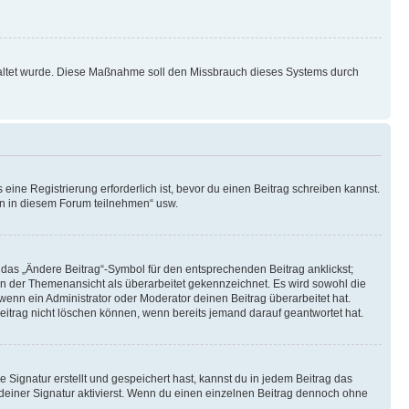
schaltet wurde. Diese Maßnahme soll den Missbrauch dieses Systems durch
ine Registrierung erforderlich ist, bevor du einen Beitrag schreiben kannst.
en in diesem Forum teilnehmen“ usw.
 das „Ändere Beitrag“-Symbol für den entsprechenden Beitrag anklickst;
g in der Themenansicht als überarbeitet gekennzeichnet. Es wird sowohl die
wenn ein Administrator oder Moderator deinen Beitrag überarbeitet hat.
 Beitrag nicht löschen können, wenn bereits jemand darauf geantwortet hat.
Signatur erstellt und gespeichert hast, kannst du in jedem Beitrag das
einer Signatur aktivierst. Wenn du einen einzelnen Beitrag dennoch ohne