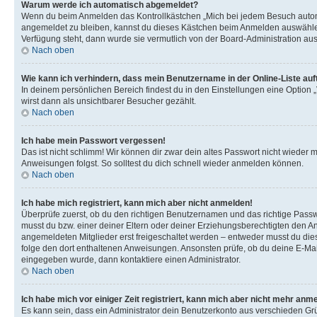
Warum werde ich automatisch abgemeldet?
Wenn du beim Anmelden das Kontrollkästchen „Mich bei jedem Besuch automat
angemeldet zu bleiben, kannst du dieses Kästchen beim Anmelden auswählen. 
Verfügung steht, dann wurde sie vermutlich von der Board-Administration aus
Nach oben
Wie kann ich verhindern, dass mein Benutzername in der Online-Liste auf
In deinem persönlichen Bereich findest du in den Einstellungen eine Option
wirst dann als unsichtbarer Besucher gezählt.
Nach oben
Ich habe mein Passwort vergessen!
Das ist nicht schlimm! Wir können dir zwar dein altes Passwort nicht wieder 
Anweisungen folgst. So solltest du dich schnell wieder anmelden können.
Nach oben
Ich habe mich registriert, kann mich aber nicht anmelden!
Überprüfe zuerst, ob du den richtigen Benutzernamen und das richtige Pas
musst du bzw. einer deiner Eltern oder deiner Erziehungsberechtigten den Anw
angemeldeten Mitglieder erst freigeschaltet werden – entweder musst du dies se
folge den dort enthaltenen Anweisungen. Ansonsten prüfe, ob du deine E-Mail
eingegeben wurde, dann kontaktiere einen Administrator.
Nach oben
Ich habe mich vor einiger Zeit registriert, kann mich aber nicht mehr anm
Es kann sein, dass ein Administrator dein Benutzerkonto aus verschieden Grü