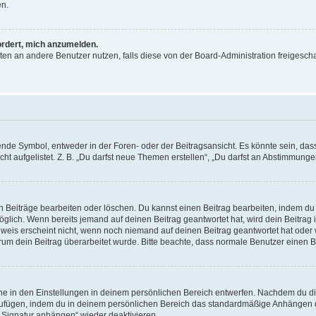
en.
ordert, mich anzumelden.
ichten an andere Benutzer nutzen, falls diese von der Board-Administration freige
e Symbol, entweder in der Foren- oder der Beitragsansicht. Es könnte sein, dass e
ht aufgelistet. Z. B. „Du darfst neue Themen erstellen“, „Du darfst an Abstimmung
n Beiträge bearbeiten oder löschen. Du kannst einen Beitrag bearbeiten, indem du
möglich. Wenn bereits jemand auf deinen Beitrag geantwortet hat, wird dein Beitra
nweis erscheint nicht, wenn noch niemand auf deinen Beitrag geantwortet hat oder 
 warum dein Beitrag überarbeitet wurde. Bitte beachte, dass normale Benutzer einen
e in den Einstellungen in deinem persönlichen Bereich entwerfen. Nachdem du die 
zufügen, indem du in deinem persönlichen Bereich das standardmäßige Anhängen d
 „Signatur anhängen“ wieder deaktivieren.