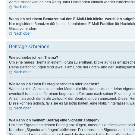
Administrator wird deinen Rang unter Umständen einfach wieder zurücksetz
Nach oben
Wenn ich bei einem Benutzer auf den E-Mail-Link klicke, werde ich aufgef
Nur registrierte Benutzer dürfen die foreninterne E-Mail-Funktion für Nachr
Gäste verhindern.
Nach oben
Beiträge schreiben
Wie schreibe ich ein Thema?
Um eine neues Thema in einem Forum zu eröffnen, klicke auf das entsprechend
Deine Berechtigungen sind jeweils am Ende der Foren- und der Beitragsansic
Nach oben
Wie kann ich einen Beitrag bearbeiten oder löschen?
Wenn du nicht Administrator oder Moderator bist, kannst du nur deine eigene
eventuell ist dies nur für einen begrenzten Zeitraum nach seiner Erstellung 
Anzahl als auch der letzte Zeitpunkt der Bearbeitungen angezeigt. Dieser Hi
Diese können jedoch, falls sie es für nötig halten, eine Notiz hinterlassen,
Nach oben
Wie kann ich meinem Beitrag eine Signatur anfügen?
Um eine Signatur an deinen Beitrag anzufügen, musst du zunächst eine solch
Kästchen „Signatur anhängen“ aktivieren. Du kannst eine Signatur auch hin
Signatur verfassen möchtest, so kannst du dort einfach das Kontrollkästchen