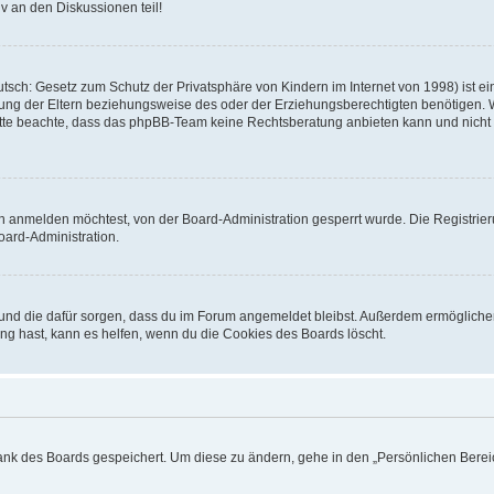
v an den Diskussionen teil!
sch: Gesetz zum Schutz der Privatsphäre von Kindern im Internet von 1998) ist ei
ng der Eltern beziehungsweise des oder der Erziehungsberechtigten benötigen. Wenn
. Bitte beachte, dass das phpBB-Team keine Rechtsberatung anbieten kann und nicht d
h anmelden möchtest, von der Board-Administration gesperrt wurde. Die Registrie
ard-Administration.
t und die dafür sorgen, dass du im Forum angemeldet bleibst. Außerdem ermögliche
ng hast, kann es helfen, wenn du die Cookies des Boards löscht.
bank des Boards gespeichert. Um diese zu ändern, gehe in den „Persönlichen Bereic