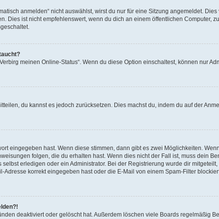
isch anmelden“ nicht auswählst, wirst du nur für eine Sitzung angemeldet. Dies 
Dies ist nicht empfehlenswert, wenn du dich an einem öffentlichen Computer, zum 
geschaltet.
taucht?
 „Verbirg meinen Online-Status“. Wenn du diese Option einschaltest, können nur Ad
mitteilen, du kannst es jedoch zurücksetzen. Dies machst du, indem du auf der Anm
swort eingegeben hast. Wenn diese stimmen, dann gibt es zwei Möglichkeiten. Wen
eisungen folgen, die du erhalten hast. Wenn dies nicht der Fall ist, muss dein Ben
lbst erledigen oder ein Administrator. Bei der Registrierung wurde dir mitgeteilt, 
-Adresse korrekt eingegeben hast oder die E-Mail von einem Spam-Filter blockiert
elden?!
nden deaktiviert oder gelöscht hat. Außerdem löschen viele Boards regelmäßig Ben