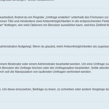
beitest, findest du ein Register „Umfrage erstellen“ unterhalb des Formulars zur 
t einen Titel und mindestens zwei Antwortmöglichkeiten in die entsprechenden Felde
r“ festlegen, wie viele Optionen ein Benutzer auswählen kann, welches Zeitlimit fü
ministration festgelegt. Wenn du glaubst, mehr Antwortmöglichkeiten als zugelasse
inem Moderator oder einem Administrator bearbeitet werden. Um eine Umfrage zu b
enutzer die Umfrage löschen oder die Umfrageoption bearbeiten. Sollte allerdi
ch soll die Manipulation von laufenden Umfragen verhindert werden.
 Um diese einzusehen, Beiträge zu lesen, zu schreiben oder andere Vorgänge du