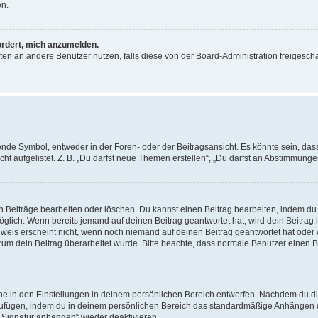
en.
ordert, mich anzumelden.
ichten an andere Benutzer nutzen, falls diese von der Board-Administration freige
e Symbol, entweder in der Foren- oder der Beitragsansicht. Es könnte sein, dass e
ht aufgelistet. Z. B. „Du darfst neue Themen erstellen“, „Du darfst an Abstimmung
n Beiträge bearbeiten oder löschen. Du kannst einen Beitrag bearbeiten, indem du
möglich. Wenn bereits jemand auf deinen Beitrag geantwortet hat, wird dein Beitra
nweis erscheint nicht, wenn noch niemand auf deinen Beitrag geantwortet hat oder 
 warum dein Beitrag überarbeitet wurde. Bitte beachte, dass normale Benutzer einen
e in den Einstellungen in deinem persönlichen Bereich entwerfen. Nachdem du die 
zufügen, indem du in deinem persönlichen Bereich das standardmäßige Anhängen d
 „Signatur anhängen“ wieder deaktivieren.