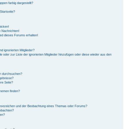
pen farbig dargestellt?
Startseite?
hicken!
 Nachrichten!
ied dieses Forums erhalten!
d ignorierten Mitglieder?
de oder zur Liste der ignorierten Mitglieder hinzufügen oder diese wieder aus den
en durchsuchen?
rgebnisse?
re Seite?
Themen finden?
Lesezeichen und der Beobachtung eines Themas oder Forums?
eobachten?
gen?