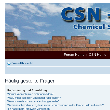
Forum Home
CSN Home
|
Foren-Übersicht
Häufig gestellte Fragen
Registrierung und Anmeldung
Warum kann ich mich nicht anmelden?
Wozu muss ich mich überhaupt registrieren?
Warum werde ich automatisch abgemeldet?
Wie kann ich verhindern, dass mein Benutzername in der Online-Liste auftaucht?
Ich habe mein Passwort vergessen!