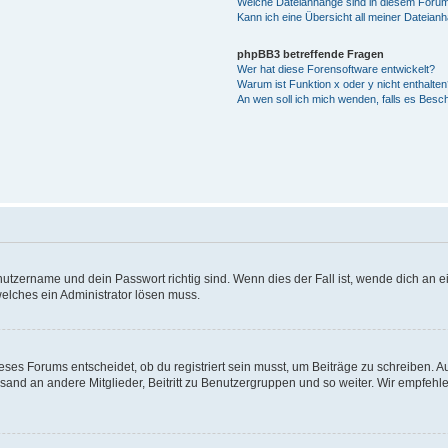
Welche Dateianhänge sind in diesem Forum
Kann ich eine Übersicht all meiner Dateian
phpBB3 betreffende Fragen
Wer hat diese Forensoftware entwickelt?
Warum ist Funktion x oder y nicht enthalten
An wen soll ich mich wenden, falls es Besc
utzername und dein Passwort richtig sind. Wenn dies der Fall ist, wende dich an ei
welches ein Administrator lösen muss.
es Forums entscheidet, ob du registriert sein musst, um Beiträge zu schreiben. Auf j
sand an andere Mitglieder, Beitritt zu Benutzergruppen und so weiter. Wir empfehlen 