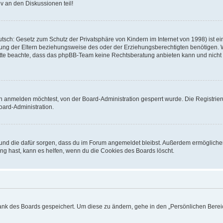
v an den Diskussionen teil!
sch: Gesetz zum Schutz der Privatsphäre von Kindern im Internet von 1998) ist ei
ng der Eltern beziehungsweise des oder der Erziehungsberechtigten benötigen. Wenn
. Bitte beachte, dass das phpBB-Team keine Rechtsberatung anbieten kann und nicht d
h anmelden möchtest, von der Board-Administration gesperrt wurde. Die Registrie
ard-Administration.
t und die dafür sorgen, dass du im Forum angemeldet bleibst. Außerdem ermögliche
ng hast, kann es helfen, wenn du die Cookies des Boards löscht.
bank des Boards gespeichert. Um diese zu ändern, gehe in den „Persönlichen Bereic