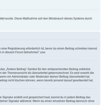
schaltet wurde. Diese Maßnahme soll den Missbrauch dieses Systems durch
ine Registrierung erforderlich ist, bevor du einen Beitrag schreiben kannst.
en in diesem Forum teilnehmen“ usw.
 das „Ändere Beitrag“-Symbol für den entsprechenden Beitrag anklickst;
g in der Themenansicht als überarbeitet gekennzeichnet. Es wird sowohl die
wenn ein Administrator oder Moderator deinen Beitrag überarbeitet hat.
 Beitrag nicht löschen können, wenn bereits jemand darauf geantwortet hat.
Signatur erstellt und gespeichert hast, kannst du in jedem Beitrag das
einer Signatur aktivierst. Wenn du einen einzelnen Beitrag dennoch ohne