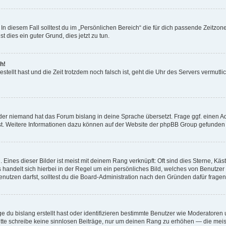
In diesem Fall solltest du im „Persönlichen Bereich“ die für dich passende Zeitzone 
t dies ein guter Grund, dies jetzt zu tun.
h!
estellt hast und die Zeit trotzdem noch falsch ist, geht die Uhr des Servers vermutl
der niemand hat das Forum bislang in deine Sprache übersetzt. Frage ggf. einen Adm
est. Weitere Informationen dazu können auf der Website der phpBB Group gefunden
Eines dieser Bilder ist meist mit deinem Rang verknüpft: Oft sind dies Sterne, Kä
s handelt sich hierbei in der Regel um ein persönliches Bild, welches von Benutzer
utzen darfst, solltest du die Board-Administration nach den Gründen dafür fragen
e du bislang erstellt hast oder identifizieren bestimmte Benutzer wie Moderatore
 Bitte schreibe keine sinnlosen Beiträge, nur um deinen Rang zu erhöhen — die mei