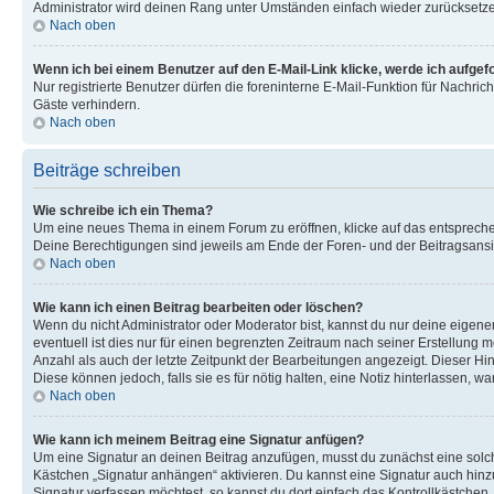
Administrator wird deinen Rang unter Umständen einfach wieder zurücksetz
Nach oben
Wenn ich bei einem Benutzer auf den E-Mail-Link klicke, werde ich aufgef
Nur registrierte Benutzer dürfen die foreninterne E-Mail-Funktion für Nachr
Gäste verhindern.
Nach oben
Beiträge schreiben
Wie schreibe ich ein Thema?
Um eine neues Thema in einem Forum zu eröffnen, klicke auf das entsprechend
Deine Berechtigungen sind jeweils am Ende der Foren- und der Beitragsansic
Nach oben
Wie kann ich einen Beitrag bearbeiten oder löschen?
Wenn du nicht Administrator oder Moderator bist, kannst du nur deine eigene
eventuell ist dies nur für einen begrenzten Zeitraum nach seiner Erstellung 
Anzahl als auch der letzte Zeitpunkt der Bearbeitungen angezeigt. Dieser Hi
Diese können jedoch, falls sie es für nötig halten, eine Notiz hinterlassen,
Nach oben
Wie kann ich meinem Beitrag eine Signatur anfügen?
Um eine Signatur an deinen Beitrag anzufügen, musst du zunächst eine solch
Kästchen „Signatur anhängen“ aktivieren. Du kannst eine Signatur auch hin
Signatur verfassen möchtest, so kannst du dort einfach das Kontrollkästchen