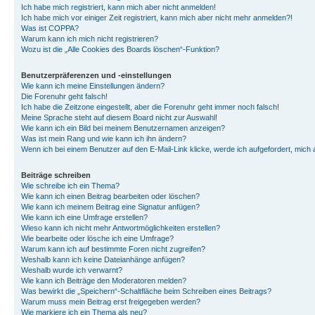
Ich habe mich registriert, kann mich aber nicht anmelden!
Ich habe mich vor einiger Zeit registriert, kann mich aber nicht mehr anmelden?!
Was ist COPPA?
Warum kann ich mich nicht registrieren?
Wozu ist die „Alle Cookies des Boards löschen“-Funktion?
Benutzerpräferenzen und -einstellungen
Wie kann ich meine Einstellungen ändern?
Die Forenuhr geht falsch!
Ich habe die Zeitzone eingestellt, aber die Forenuhr geht immer noch falsch!
Meine Sprache steht auf diesem Board nicht zur Auswahl!
Wie kann ich ein Bild bei meinem Benutzernamen anzeigen?
Was ist mein Rang und wie kann ich ihn ändern?
Wenn ich bei einem Benutzer auf den E-Mail-Link klicke, werde ich aufgefordert, mich
Beiträge schreiben
Wie schreibe ich ein Thema?
Wie kann ich einen Beitrag bearbeiten oder löschen?
Wie kann ich meinem Beitrag eine Signatur anfügen?
Wie kann ich eine Umfrage erstellen?
Wieso kann ich nicht mehr Antwortmöglichkeiten erstellen?
Wie bearbeite oder lösche ich eine Umfrage?
Warum kann ich auf bestimmte Foren nicht zugreifen?
Weshalb kann ich keine Dateianhänge anfügen?
Weshalb wurde ich verwarnt?
Wie kann ich Beiträge den Moderatoren melden?
Was bewirkt die „Speichern“-Schaltfläche beim Schreiben eines Beitrags?
Warum muss mein Beitrag erst freigegeben werden?
Wie markiere ich ein Thema als neu?