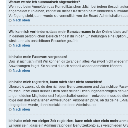
Warum werde ich automatisch abgemeldet?
Wenn du beim Anmelden das Kontrollkästchen „Mich bei jedem Besuch automat
angemeldet zu bleiben, kannst du dieses Kästchen beim Anmelden auswählen. 
Verfügung steht, dann wurde sie vermutlich von der Board-Administration aus
Nach oben
Wie kann ich verhindern, dass mein Benutzername in der Online-Liste auf
In deinem persönlichen Bereich findest du in den Einstellungen eine Option
wirst dann als unsichtbarer Besucher gezählt.
Nach oben
Ich habe mein Passwort vergessen!
Das ist nicht schlimm! Wir können dir zwar dein altes Passwort nicht wieder 
Anweisungen folgst. So solltest du dich schnell wieder anmelden können.
Nach oben
Ich habe mich registriert, kann mich aber nicht anmelden!
Überprüfe zuerst, ob du den richtigen Benutzernamen und das richtige Pas
musst du bzw. einer deiner Eltern oder deiner Erziehungsberechtigten den Anw
angemeldeten Mitglieder erst freigeschaltet werden – entweder musst du dies se
folge den dort enthaltenen Anweisungen. Ansonsten prüfe, ob du deine E-Mail
eingegeben wurde, dann kontaktiere einen Administrator.
Nach oben
Ich habe mich vor einiger Zeit registriert, kann mich aber nicht mehr anm
Es kann sein, dass ein Administrator dein Benutzerkonto aus verschieden Grü