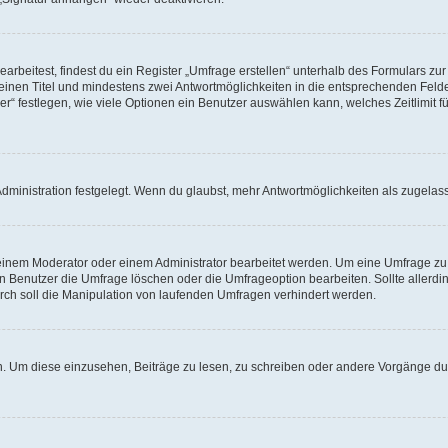
beitest, findest du ein Register „Umfrage erstellen“ unterhalb des Formulars zur 
t einen Titel und mindestens zwei Antwortmöglichkeiten in die entsprechenden Felde
r“ festlegen, wie viele Optionen ein Benutzer auswählen kann, welches Zeitlimit fü
ministration festgelegt. Wenn du glaubst, mehr Antwortmöglichkeiten als zugelasse
inem Moderator oder einem Administrator bearbeitet werden. Um eine Umfrage zu b
enutzer die Umfrage löschen oder die Umfrageoption bearbeiten. Sollte allerdi
ch soll die Manipulation von laufenden Umfragen verhindert werden.
 Um diese einzusehen, Beiträge zu lesen, zu schreiben oder andere Vorgänge du