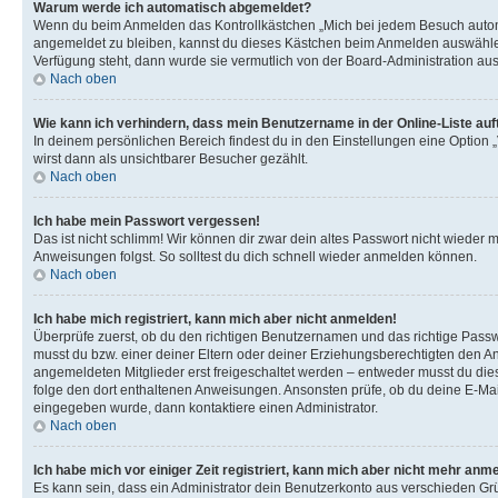
Warum werde ich automatisch abgemeldet?
Wenn du beim Anmelden das Kontrollkästchen „Mich bei jedem Besuch automat
angemeldet zu bleiben, kannst du dieses Kästchen beim Anmelden auswählen. 
Verfügung steht, dann wurde sie vermutlich von der Board-Administration aus
Nach oben
Wie kann ich verhindern, dass mein Benutzername in der Online-Liste auf
In deinem persönlichen Bereich findest du in den Einstellungen eine Option
wirst dann als unsichtbarer Besucher gezählt.
Nach oben
Ich habe mein Passwort vergessen!
Das ist nicht schlimm! Wir können dir zwar dein altes Passwort nicht wieder 
Anweisungen folgst. So solltest du dich schnell wieder anmelden können.
Nach oben
Ich habe mich registriert, kann mich aber nicht anmelden!
Überprüfe zuerst, ob du den richtigen Benutzernamen und das richtige Pas
musst du bzw. einer deiner Eltern oder deiner Erziehungsberechtigten den Anw
angemeldeten Mitglieder erst freigeschaltet werden – entweder musst du dies se
folge den dort enthaltenen Anweisungen. Ansonsten prüfe, ob du deine E-Mail
eingegeben wurde, dann kontaktiere einen Administrator.
Nach oben
Ich habe mich vor einiger Zeit registriert, kann mich aber nicht mehr anm
Es kann sein, dass ein Administrator dein Benutzerkonto aus verschieden Grü