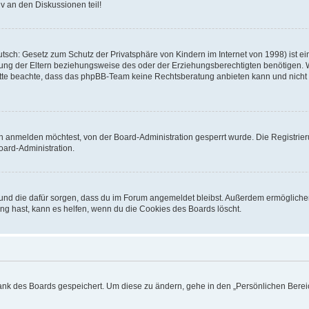
v an den Diskussionen teil!
sch: Gesetz zum Schutz der Privatsphäre von Kindern im Internet von 1998) ist ei
ng der Eltern beziehungsweise des oder der Erziehungsberechtigten benötigen. Wenn
. Bitte beachte, dass das phpBB-Team keine Rechtsberatung anbieten kann und nicht d
h anmelden möchtest, von der Board-Administration gesperrt wurde. Die Registrie
ard-Administration.
t und die dafür sorgen, dass du im Forum angemeldet bleibst. Außerdem ermögliche
ng hast, kann es helfen, wenn du die Cookies des Boards löscht.
bank des Boards gespeichert. Um diese zu ändern, gehe in den „Persönlichen Bereic