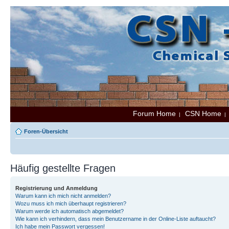
Forum Home
CSN Home
|
Foren-Übersicht
Häufig gestellte Fragen
Registrierung und Anmeldung
Warum kann ich mich nicht anmelden?
Wozu muss ich mich überhaupt registrieren?
Warum werde ich automatisch abgemeldet?
Wie kann ich verhindern, dass mein Benutzername in der Online-Liste auftaucht?
Ich habe mein Passwort vergessen!