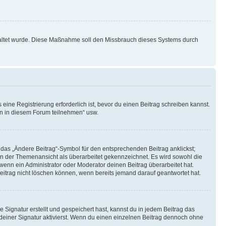
schaltet wurde. Diese Maßnahme soll den Missbrauch dieses Systems durch
ine Registrierung erforderlich ist, bevor du einen Beitrag schreiben kannst.
en in diesem Forum teilnehmen“ usw.
 das „Ändere Beitrag“-Symbol für den entsprechenden Beitrag anklickst;
g in der Themenansicht als überarbeitet gekennzeichnet. Es wird sowohl die
wenn ein Administrator oder Moderator deinen Beitrag überarbeitet hat.
 Beitrag nicht löschen können, wenn bereits jemand darauf geantwortet hat.
Signatur erstellt und gespeichert hast, kannst du in jedem Beitrag das
einer Signatur aktivierst. Wenn du einen einzelnen Beitrag dennoch ohne