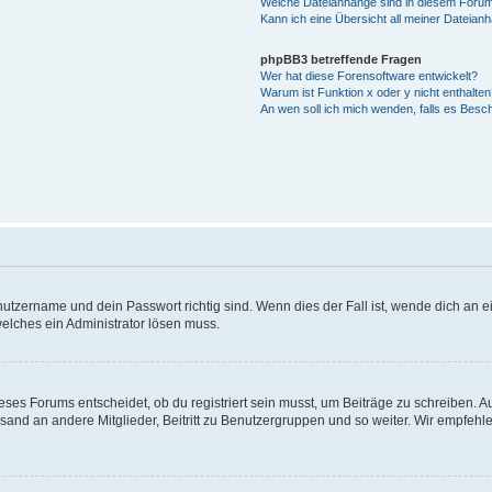
Welche Dateianhänge sind in diesem Forum
Kann ich eine Übersicht all meiner Dateian
phpBB3 betreffende Fragen
Wer hat diese Forensoftware entwickelt?
Warum ist Funktion x oder y nicht enthalten
An wen soll ich mich wenden, falls es Besc
utzername und dein Passwort richtig sind. Wenn dies der Fall ist, wende dich an ei
welches ein Administrator lösen muss.
es Forums entscheidet, ob du registriert sein musst, um Beiträge zu schreiben. Auf j
sand an andere Mitglieder, Beitritt zu Benutzergruppen und so weiter. Wir empfehlen 