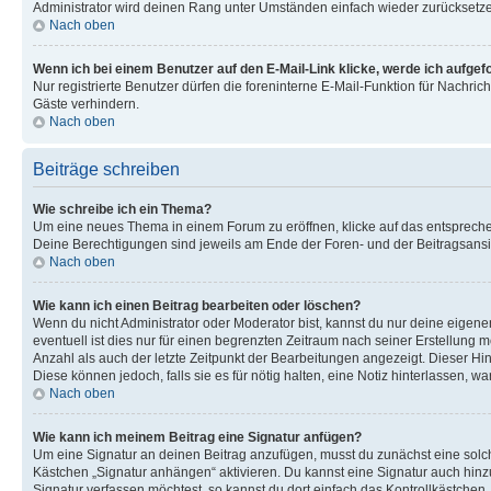
Administrator wird deinen Rang unter Umständen einfach wieder zurücksetz
Nach oben
Wenn ich bei einem Benutzer auf den E-Mail-Link klicke, werde ich aufgef
Nur registrierte Benutzer dürfen die foreninterne E-Mail-Funktion für Nachr
Gäste verhindern.
Nach oben
Beiträge schreiben
Wie schreibe ich ein Thema?
Um eine neues Thema in einem Forum zu eröffnen, klicke auf das entsprechend
Deine Berechtigungen sind jeweils am Ende der Foren- und der Beitragsansic
Nach oben
Wie kann ich einen Beitrag bearbeiten oder löschen?
Wenn du nicht Administrator oder Moderator bist, kannst du nur deine eigene
eventuell ist dies nur für einen begrenzten Zeitraum nach seiner Erstellung 
Anzahl als auch der letzte Zeitpunkt der Bearbeitungen angezeigt. Dieser Hi
Diese können jedoch, falls sie es für nötig halten, eine Notiz hinterlassen,
Nach oben
Wie kann ich meinem Beitrag eine Signatur anfügen?
Um eine Signatur an deinen Beitrag anzufügen, musst du zunächst eine solch
Kästchen „Signatur anhängen“ aktivieren. Du kannst eine Signatur auch hin
Signatur verfassen möchtest, so kannst du dort einfach das Kontrollkästchen