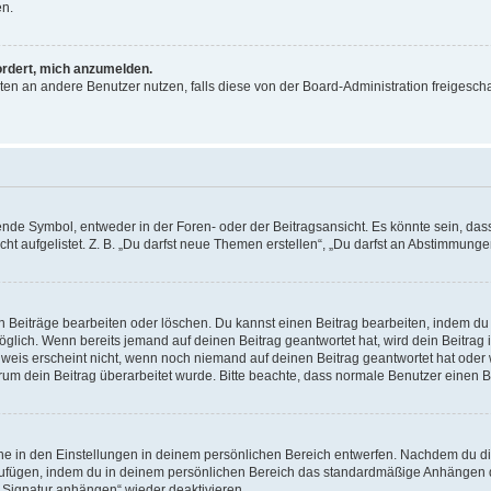
en.
ordert, mich anzumelden.
ichten an andere Benutzer nutzen, falls diese von der Board-Administration freige
e Symbol, entweder in der Foren- oder der Beitragsansicht. Es könnte sein, dass e
ht aufgelistet. Z. B. „Du darfst neue Themen erstellen“, „Du darfst an Abstimmung
n Beiträge bearbeiten oder löschen. Du kannst einen Beitrag bearbeiten, indem du
möglich. Wenn bereits jemand auf deinen Beitrag geantwortet hat, wird dein Beitra
nweis erscheint nicht, wenn noch niemand auf deinen Beitrag geantwortet hat oder 
 warum dein Beitrag überarbeitet wurde. Bitte beachte, dass normale Benutzer einen
e in den Einstellungen in deinem persönlichen Bereich entwerfen. Nachdem du die 
zufügen, indem du in deinem persönlichen Bereich das standardmäßige Anhängen d
 „Signatur anhängen“ wieder deaktivieren.