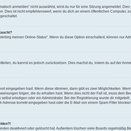
isch anmelden“ nicht auswählst, wirst du nur für eine Sitzung angemeldet. Dies 
Dies ist nicht empfehlenswert, wenn du dich an einem öffentlichen Computer, zum 
geschaltet.
taucht?
 „Verbirg meinen Online-Status“. Wenn du diese Option einschaltest, können nur Ad
mitteilen, du kannst es jedoch zurücksetzen. Dies machst du, indem du auf der Anm
swort eingegeben hast. Wenn diese stimmen, dann gibt es zwei Möglichkeiten. Wen
eisungen folgen, die du erhalten hast. Wenn dies nicht der Fall ist, muss dein Ben
lbst erledigen oder ein Administrator. Bei der Registrierung wurde dir mitgeteilt, 
-Adresse korrekt eingegeben hast oder die E-Mail von einem Spam-Filter blockiert
elden?!
nden deaktiviert oder gelöscht hat. Außerdem löschen viele Boards regelmäßig Ben