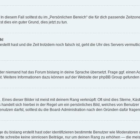
In diesem Fall solltest du im „Persönlichen Bereich“ die für dich passende Zeitzone 
t dies ein guter Grund, dies jetzt zu tun.
h!
estellt hast und die Zeit trotzdem noch falsch ist, geht die Uhr des Servers vermutl
der niemand hat das Forum bislang in deine Sprache übersetzt. Frage ggf. einen Adm
est. Weitere Informationen dazu können auf der Website der phpBB Group gefunden
Eines dieser Bilder ist meist mit deinem Rang verknüpft: Oft sind dies Sterne, Kä
s handelt sich hierbei in der Regel um ein persönliches Bild, welches von Benutzer
utzen darfst, solltest du die Board-Administration nach den Gründen dafür fragen
e du bislang erstellt hast oder identifizieren bestimmte Benutzer wie Moderatore
 Bitte schreibe keine sinnlosen Beiträge, nur um deinen Rang zu erhöhen — die mei