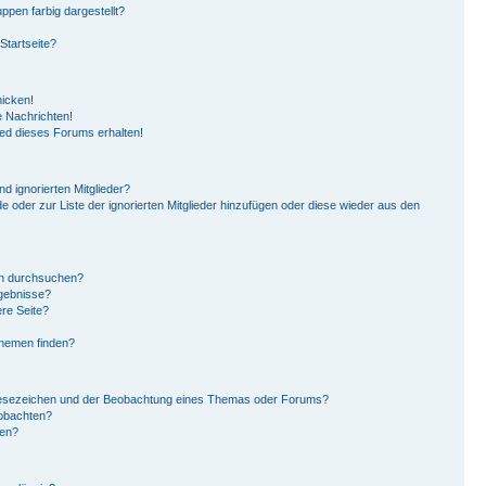
pen farbig dargestellt?
Startseite?
hicken!
 Nachrichten!
ied dieses Forums erhalten!
d ignorierten Mitglieder?
de oder zur Liste der ignorierten Mitglieder hinzufügen oder diese wieder aus den
en durchsuchen?
rgebnisse?
re Seite?
Themen finden?
Lesezeichen und der Beobachtung eines Themas oder Forums?
eobachten?
gen?