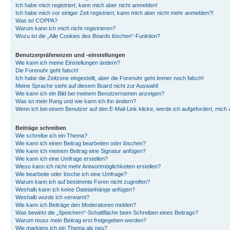
Ich habe mich registriert, kann mich aber nicht anmelden!
Ich habe mich vor einiger Zeit registriert, kann mich aber nicht mehr anmelden?!
Was ist COPPA?
Warum kann ich mich nicht registrieren?
Wozu ist die „Alle Cookies des Boards löschen“-Funktion?
Benutzerpräferenzen und -einstellungen
Wie kann ich meine Einstellungen ändern?
Die Forenuhr geht falsch!
Ich habe die Zeitzone eingestellt, aber die Forenuhr geht immer noch falsch!
Meine Sprache steht auf diesem Board nicht zur Auswahl!
Wie kann ich ein Bild bei meinem Benutzernamen anzeigen?
Was ist mein Rang und wie kann ich ihn ändern?
Wenn ich bei einem Benutzer auf den E-Mail-Link klicke, werde ich aufgefordert, mich
Beiträge schreiben
Wie schreibe ich ein Thema?
Wie kann ich einen Beitrag bearbeiten oder löschen?
Wie kann ich meinem Beitrag eine Signatur anfügen?
Wie kann ich eine Umfrage erstellen?
Wieso kann ich nicht mehr Antwortmöglichkeiten erstellen?
Wie bearbeite oder lösche ich eine Umfrage?
Warum kann ich auf bestimmte Foren nicht zugreifen?
Weshalb kann ich keine Dateianhänge anfügen?
Weshalb wurde ich verwarnt?
Wie kann ich Beiträge den Moderatoren melden?
Was bewirkt die „Speichern“-Schaltfläche beim Schreiben eines Beitrags?
Warum muss mein Beitrag erst freigegeben werden?
Wie markiere ich ein Thema als neu?