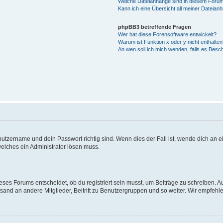
Welche Dateianhänge sind in diesem Forum
Kann ich eine Übersicht all meiner Dateian
phpBB3 betreffende Fragen
Wer hat diese Forensoftware entwickelt?
Warum ist Funktion x oder y nicht enthalten
An wen soll ich mich wenden, falls es Besc
utzername und dein Passwort richtig sind. Wenn dies der Fall ist, wende dich an ei
welches ein Administrator lösen muss.
es Forums entscheidet, ob du registriert sein musst, um Beiträge zu schreiben. Auf j
sand an andere Mitglieder, Beitritt zu Benutzergruppen und so weiter. Wir empfehlen 