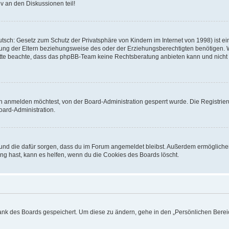
v an den Diskussionen teil!
sch: Gesetz zum Schutz der Privatsphäre von Kindern im Internet von 1998) ist ei
ng der Eltern beziehungsweise des oder der Erziehungsberechtigten benötigen. Wenn
. Bitte beachte, dass das phpBB-Team keine Rechtsberatung anbieten kann und nicht d
h anmelden möchtest, von der Board-Administration gesperrt wurde. Die Registrie
ard-Administration.
t und die dafür sorgen, dass du im Forum angemeldet bleibst. Außerdem ermögliche
ng hast, kann es helfen, wenn du die Cookies des Boards löscht.
bank des Boards gespeichert. Um diese zu ändern, gehe in den „Persönlichen Bereic