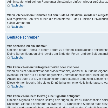
Administrator wird deinen Rang unter Umständen einfach wieder zurücksetz
Nach oben
Wenn ich bei einem Benutzer auf den E-Mail-Link klicke, werde ich aufgef
Nur registrierte Benutzer dürfen die foreninterne E-Mail-Funktion für Nachr
Gäste verhindern.
Nach oben
Beiträge schreiben
Wie schreibe ich ein Thema?
Um eine neues Thema in einem Forum zu eröffnen, klicke auf das entsprechend
Deine Berechtigungen sind jeweils am Ende der Foren- und der Beitragsansic
Nach oben
Wie kann ich einen Beitrag bearbeiten oder löschen?
Wenn du nicht Administrator oder Moderator bist, kannst du nur deine eigene
eventuell ist dies nur für einen begrenzten Zeitraum nach seiner Erstellung 
Anzahl als auch der letzte Zeitpunkt der Bearbeitungen angezeigt. Dieser Hi
Diese können jedoch, falls sie es für nötig halten, eine Notiz hinterlassen,
Nach oben
Wie kann ich meinem Beitrag eine Signatur anfügen?
Um eine Signatur an deinen Beitrag anzufügen, musst du zunächst eine solch
Kästchen „Signatur anhängen“ aktivieren. Du kannst eine Signatur auch hin
Signatur verfassen möchtest, so kannst du dort einfach das Kontrollkästchen