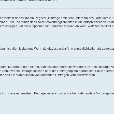
beitest, findest du ein Register „Umfrage erstellen“ unterhalb des Formulars zur 
t einen Titel und mindestens zwei Antwortmöglichkeiten in die entsprechenden Felde
r“ festlegen, wie viele Optionen ein Benutzer auswählen kann, welches Zeitlimit fü
ministration festgelegt. Wenn du glaubst, mehr Antwortmöglichkeiten als zugelasse
inem Moderator oder einem Administrator bearbeitet werden. Um eine Umfrage zu b
enutzer die Umfrage löschen oder die Umfrageoption bearbeiten. Sollte allerdi
ch soll die Manipulation von laufenden Umfragen verhindert werden.
 Um diese einzusehen, Beiträge zu lesen, zu schreiben oder andere Vorgänge du