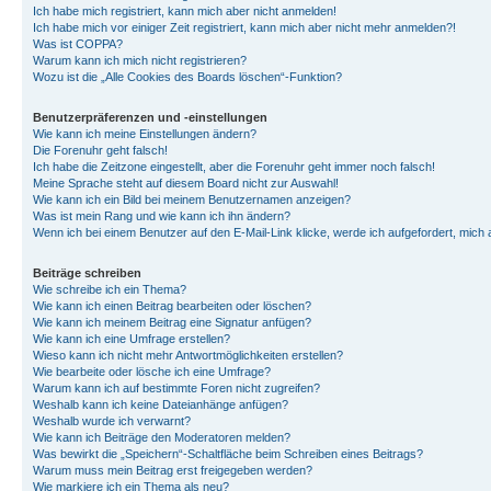
Ich habe mich registriert, kann mich aber nicht anmelden!
Ich habe mich vor einiger Zeit registriert, kann mich aber nicht mehr anmelden?!
Was ist COPPA?
Warum kann ich mich nicht registrieren?
Wozu ist die „Alle Cookies des Boards löschen“-Funktion?
Benutzerpräferenzen und -einstellungen
Wie kann ich meine Einstellungen ändern?
Die Forenuhr geht falsch!
Ich habe die Zeitzone eingestellt, aber die Forenuhr geht immer noch falsch!
Meine Sprache steht auf diesem Board nicht zur Auswahl!
Wie kann ich ein Bild bei meinem Benutzernamen anzeigen?
Was ist mein Rang und wie kann ich ihn ändern?
Wenn ich bei einem Benutzer auf den E-Mail-Link klicke, werde ich aufgefordert, mich
Beiträge schreiben
Wie schreibe ich ein Thema?
Wie kann ich einen Beitrag bearbeiten oder löschen?
Wie kann ich meinem Beitrag eine Signatur anfügen?
Wie kann ich eine Umfrage erstellen?
Wieso kann ich nicht mehr Antwortmöglichkeiten erstellen?
Wie bearbeite oder lösche ich eine Umfrage?
Warum kann ich auf bestimmte Foren nicht zugreifen?
Weshalb kann ich keine Dateianhänge anfügen?
Weshalb wurde ich verwarnt?
Wie kann ich Beiträge den Moderatoren melden?
Was bewirkt die „Speichern“-Schaltfläche beim Schreiben eines Beitrags?
Warum muss mein Beitrag erst freigegeben werden?
Wie markiere ich ein Thema als neu?