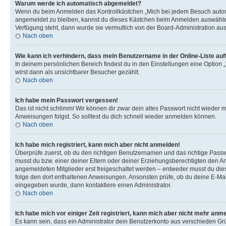
Warum werde ich automatisch abgemeldet?
Wenn du beim Anmelden das Kontrollkästchen „Mich bei jedem Besuch automat
angemeldet zu bleiben, kannst du dieses Kästchen beim Anmelden auswählen. 
Verfügung steht, dann wurde sie vermutlich von der Board-Administration aus
Nach oben
Wie kann ich verhindern, dass mein Benutzername in der Online-Liste auf
In deinem persönlichen Bereich findest du in den Einstellungen eine Option
wirst dann als unsichtbarer Besucher gezählt.
Nach oben
Ich habe mein Passwort vergessen!
Das ist nicht schlimm! Wir können dir zwar dein altes Passwort nicht wieder 
Anweisungen folgst. So solltest du dich schnell wieder anmelden können.
Nach oben
Ich habe mich registriert, kann mich aber nicht anmelden!
Überprüfe zuerst, ob du den richtigen Benutzernamen und das richtige Pas
musst du bzw. einer deiner Eltern oder deiner Erziehungsberechtigten den Anw
angemeldeten Mitglieder erst freigeschaltet werden – entweder musst du dies se
folge den dort enthaltenen Anweisungen. Ansonsten prüfe, ob du deine E-Mail
eingegeben wurde, dann kontaktiere einen Administrator.
Nach oben
Ich habe mich vor einiger Zeit registriert, kann mich aber nicht mehr anm
Es kann sein, dass ein Administrator dein Benutzerkonto aus verschieden Grü