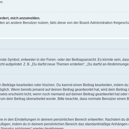
en.
ordert, mich anzumelden.
ichten an andere Benutzer nutzen, falls diese von der Board-Administration freige
e Symbol, entweder in der Foren- oder der Beitragsansicht. Es könnte sein, dass e
ht aufgelistet. Z. B. „Du darfst neue Themen erstellen“, „Du darfst an Abstimmung
n Beiträge bearbeiten oder löschen. Du kannst einen Beitrag bearbeiten, indem du
möglich. Wenn bereits jemand auf deinen Beitrag geantwortet hat, wird dein Beitra
nweis erscheint nicht, wenn noch niemand auf deinen Beitrag geantwortet hat oder 
 warum dein Beitrag überarbeitet wurde. Bitte beachte, dass normale Benutzer einen
e in den Einstellungen in deinem persönlichen Bereich entwerfen. Nachdem du die 
zufügen, indem du in deinem persönlichen Bereich das standardmäßige Anhängen d
 „Signatur anhängen“ wieder deaktivieren.