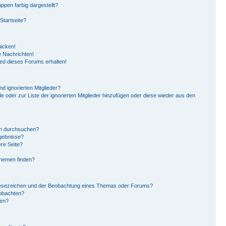
pen farbig dargestellt?
Startseite?
hicken!
 Nachrichten!
ied dieses Forums erhalten!
d ignorierten Mitglieder?
de oder zur Liste der ignorierten Mitglieder hinzufügen oder diese wieder aus den
en durchsuchen?
rgebnisse?
re Seite?
Themen finden?
Lesezeichen und der Beobachtung eines Themas oder Forums?
eobachten?
gen?