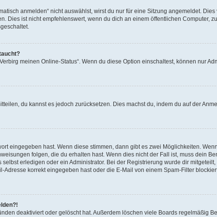
isch anmelden“ nicht auswählst, wirst du nur für eine Sitzung angemeldet. Dies 
Dies ist nicht empfehlenswert, wenn du dich an einem öffentlichen Computer, zum 
geschaltet.
taucht?
 „Verbirg meinen Online-Status“. Wenn du diese Option einschaltest, können nur Ad
mitteilen, du kannst es jedoch zurücksetzen. Dies machst du, indem du auf der Anm
swort eingegeben hast. Wenn diese stimmen, dann gibt es zwei Möglichkeiten. Wen
eisungen folgen, die du erhalten hast. Wenn dies nicht der Fall ist, muss dein Ben
lbst erledigen oder ein Administrator. Bei der Registrierung wurde dir mitgeteilt, 
-Adresse korrekt eingegeben hast oder die E-Mail von einem Spam-Filter blockiert
elden?!
nden deaktiviert oder gelöscht hat. Außerdem löschen viele Boards regelmäßig Ben