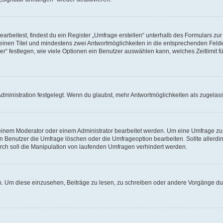
beitest, findest du ein Register „Umfrage erstellen“ unterhalb des Formulars zur 
t einen Titel und mindestens zwei Antwortmöglichkeiten in die entsprechenden Felde
r“ festlegen, wie viele Optionen ein Benutzer auswählen kann, welches Zeitlimit fü
ministration festgelegt. Wenn du glaubst, mehr Antwortmöglichkeiten als zugelasse
inem Moderator oder einem Administrator bearbeitet werden. Um eine Umfrage zu b
enutzer die Umfrage löschen oder die Umfrageoption bearbeiten. Sollte allerdi
ch soll die Manipulation von laufenden Umfragen verhindert werden.
 Um diese einzusehen, Beiträge zu lesen, zu schreiben oder andere Vorgänge du