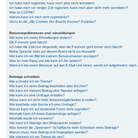
Ich habe mich registriert, kann mich aber nicht anmelden!
Ich habe mich vor einiger Zeit registriert, kann mich aber nicht mehr anmelden?!
Was ist COPPA?
Warum kann ich mich nicht registrieren?
Wozu ist die „Alle Cookies des Boards löschen“-Funktion?
Benutzerpräferenzen und -einstellungen
Wie kann ich meine Einstellungen ändern?
Die Forenuhr geht falsch!
Ich habe die Zeitzone eingestellt, aber die Forenuhr geht immer noch falsch!
Meine Sprache steht auf diesem Board nicht zur Auswahl!
Wie kann ich ein Bild bei meinem Benutzernamen anzeigen?
Was ist mein Rang und wie kann ich ihn ändern?
Wenn ich bei einem Benutzer auf den E-Mail-Link klicke, werde ich aufgefordert, mich
Beiträge schreiben
Wie schreibe ich ein Thema?
Wie kann ich einen Beitrag bearbeiten oder löschen?
Wie kann ich meinem Beitrag eine Signatur anfügen?
Wie kann ich eine Umfrage erstellen?
Wieso kann ich nicht mehr Antwortmöglichkeiten erstellen?
Wie bearbeite oder lösche ich eine Umfrage?
Warum kann ich auf bestimmte Foren nicht zugreifen?
Weshalb kann ich keine Dateianhänge anfügen?
Weshalb wurde ich verwarnt?
Wie kann ich Beiträge den Moderatoren melden?
Was bewirkt die „Speichern“-Schaltfläche beim Schreiben eines Beitrags?
Warum muss mein Beitrag erst freigegeben werden?
Wie markiere ich ein Thema als neu?