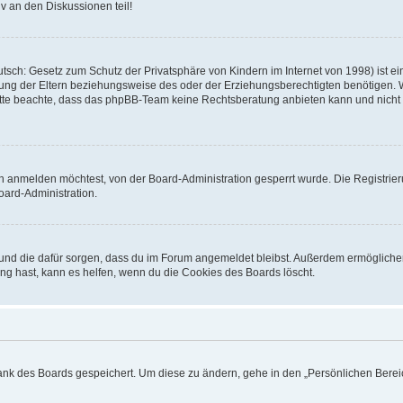
v an den Diskussionen teil!
sch: Gesetz zum Schutz der Privatsphäre von Kindern im Internet von 1998) ist ei
ng der Eltern beziehungsweise des oder der Erziehungsberechtigten benötigen. Wenn
. Bitte beachte, dass das phpBB-Team keine Rechtsberatung anbieten kann und nicht d
h anmelden möchtest, von der Board-Administration gesperrt wurde. Die Registrie
ard-Administration.
t und die dafür sorgen, dass du im Forum angemeldet bleibst. Außerdem ermögliche
ng hast, kann es helfen, wenn du die Cookies des Boards löscht.
bank des Boards gespeichert. Um diese zu ändern, gehe in den „Persönlichen Bereic