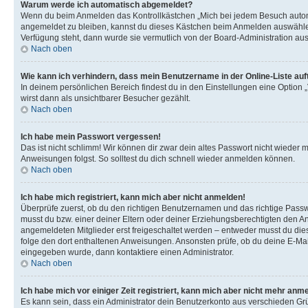
Warum werde ich automatisch abgemeldet?
Wenn du beim Anmelden das Kontrollkästchen „Mich bei jedem Besuch automat
angemeldet zu bleiben, kannst du dieses Kästchen beim Anmelden auswählen. 
Verfügung steht, dann wurde sie vermutlich von der Board-Administration aus
Nach oben
Wie kann ich verhindern, dass mein Benutzername in der Online-Liste auf
In deinem persönlichen Bereich findest du in den Einstellungen eine Option
wirst dann als unsichtbarer Besucher gezählt.
Nach oben
Ich habe mein Passwort vergessen!
Das ist nicht schlimm! Wir können dir zwar dein altes Passwort nicht wieder 
Anweisungen folgst. So solltest du dich schnell wieder anmelden können.
Nach oben
Ich habe mich registriert, kann mich aber nicht anmelden!
Überprüfe zuerst, ob du den richtigen Benutzernamen und das richtige Pas
musst du bzw. einer deiner Eltern oder deiner Erziehungsberechtigten den Anw
angemeldeten Mitglieder erst freigeschaltet werden – entweder musst du dies se
folge den dort enthaltenen Anweisungen. Ansonsten prüfe, ob du deine E-Mail
eingegeben wurde, dann kontaktiere einen Administrator.
Nach oben
Ich habe mich vor einiger Zeit registriert, kann mich aber nicht mehr anm
Es kann sein, dass ein Administrator dein Benutzerkonto aus verschieden Grü