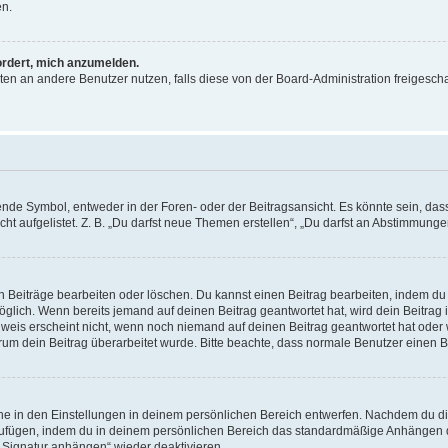
en.
ordert, mich anzumelden.
ichten an andere Benutzer nutzen, falls diese von der Board-Administration freige
e Symbol, entweder in der Foren- oder der Beitragsansicht. Es könnte sein, dass e
ht aufgelistet. Z. B. „Du darfst neue Themen erstellen“, „Du darfst an Abstimmung
n Beiträge bearbeiten oder löschen. Du kannst einen Beitrag bearbeiten, indem du
möglich. Wenn bereits jemand auf deinen Beitrag geantwortet hat, wird dein Beitra
nweis erscheint nicht, wenn noch niemand auf deinen Beitrag geantwortet hat oder 
 warum dein Beitrag überarbeitet wurde. Bitte beachte, dass normale Benutzer einen
e in den Einstellungen in deinem persönlichen Bereich entwerfen. Nachdem du die 
zufügen, indem du in deinem persönlichen Bereich das standardmäßige Anhängen d
 „Signatur anhängen“ wieder deaktivieren.