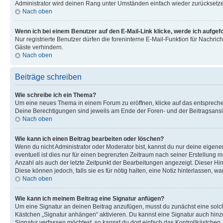
Administrator wird deinen Rang unter Umständen einfach wieder zurücksetz
Nach oben
Wenn ich bei einem Benutzer auf den E-Mail-Link klicke, werde ich aufgef
Nur registrierte Benutzer dürfen die foreninterne E-Mail-Funktion für Nachr
Gäste verhindern.
Nach oben
Beiträge schreiben
Wie schreibe ich ein Thema?
Um eine neues Thema in einem Forum zu eröffnen, klicke auf das entsprechend
Deine Berechtigungen sind jeweils am Ende der Foren- und der Beitragsansic
Nach oben
Wie kann ich einen Beitrag bearbeiten oder löschen?
Wenn du nicht Administrator oder Moderator bist, kannst du nur deine eigene
eventuell ist dies nur für einen begrenzten Zeitraum nach seiner Erstellung 
Anzahl als auch der letzte Zeitpunkt der Bearbeitungen angezeigt. Dieser Hi
Diese können jedoch, falls sie es für nötig halten, eine Notiz hinterlassen,
Nach oben
Wie kann ich meinem Beitrag eine Signatur anfügen?
Um eine Signatur an deinen Beitrag anzufügen, musst du zunächst eine solch
Kästchen „Signatur anhängen“ aktivieren. Du kannst eine Signatur auch hin
Signatur verfassen möchtest, so kannst du dort einfach das Kontrollkästchen