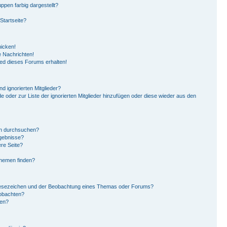
pen farbig dargestellt?
Startseite?
hicken!
 Nachrichten!
ied dieses Forums erhalten!
d ignorierten Mitglieder?
de oder zur Liste der ignorierten Mitglieder hinzufügen oder diese wieder aus den
en durchsuchen?
rgebnisse?
re Seite?
Themen finden?
Lesezeichen und der Beobachtung eines Themas oder Forums?
eobachten?
gen?