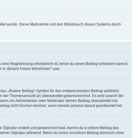
schaltet wurde. Diese Maßnahme soll den Missbrauch dieses Systems durch
ine Registrierung erforderlich ist, bevor du einen Beitrag schreiben kannst.
en in diesem Forum teilnehmen“ usw.
 das „Ändere Beitrag“-Symbol für den entsprechenden Beitrag anklickst;
g in der Themenansicht als überarbeitet gekennzeichnet. Es wird sowohl die
wenn ein Administrator oder Moderator deinen Beitrag überarbeitet hat.
 Beitrag nicht löschen können, wenn bereits jemand darauf geantwortet hat.
Signatur erstellt und gespeichert hast, kannst du in jedem Beitrag das
einer Signatur aktivierst. Wenn du einen einzelnen Beitrag dennoch ohne