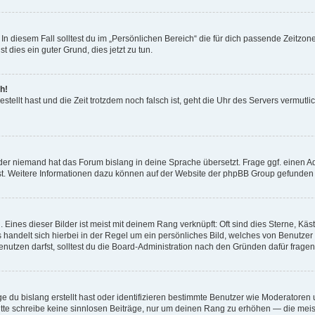
In diesem Fall solltest du im „Persönlichen Bereich“ die für dich passende Zeitzone 
t dies ein guter Grund, dies jetzt zu tun.
h!
estellt hast und die Zeit trotzdem noch falsch ist, geht die Uhr des Servers vermutl
der niemand hat das Forum bislang in deine Sprache übersetzt. Frage ggf. einen Adm
est. Weitere Informationen dazu können auf der Website der phpBB Group gefunden
Eines dieser Bilder ist meist mit deinem Rang verknüpft: Oft sind dies Sterne, Kä
s handelt sich hierbei in der Regel um ein persönliches Bild, welches von Benutzer
utzen darfst, solltest du die Board-Administration nach den Gründen dafür fragen
e du bislang erstellt hast oder identifizieren bestimmte Benutzer wie Moderatore
 Bitte schreibe keine sinnlosen Beiträge, nur um deinen Rang zu erhöhen — die mei