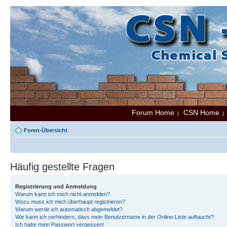
Forum Home
CSN Home
|
Foren-Übersicht
Häufig gestellte Fragen
Registrierung und Anmeldung
Warum kann ich mich nicht anmelden?
Wozu muss ich mich überhaupt registrieren?
Warum werde ich automatisch abgemeldet?
Wie kann ich verhindern, dass mein Benutzername in der Online-Liste auftaucht?
Ich habe mein Passwort vergessen!