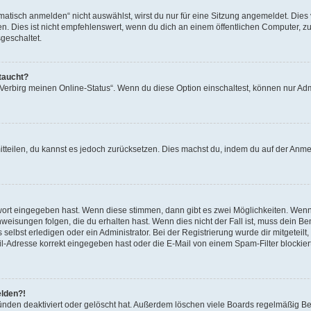
isch anmelden“ nicht auswählst, wirst du nur für eine Sitzung angemeldet. Dies 
Dies ist nicht empfehlenswert, wenn du dich an einem öffentlichen Computer, zum 
geschaltet.
taucht?
 „Verbirg meinen Online-Status“. Wenn du diese Option einschaltest, können nur Ad
mitteilen, du kannst es jedoch zurücksetzen. Dies machst du, indem du auf der Anm
swort eingegeben hast. Wenn diese stimmen, dann gibt es zwei Möglichkeiten. Wen
eisungen folgen, die du erhalten hast. Wenn dies nicht der Fall ist, muss dein Ben
lbst erledigen oder ein Administrator. Bei der Registrierung wurde dir mitgeteilt, 
-Adresse korrekt eingegeben hast oder die E-Mail von einem Spam-Filter blockiert
elden?!
nden deaktiviert oder gelöscht hat. Außerdem löschen viele Boards regelmäßig Ben