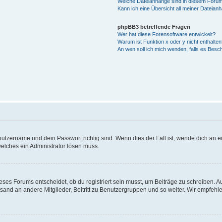
Welche Dateianhänge sind in diesem Forum
Kann ich eine Übersicht all meiner Dateian
phpBB3 betreffende Fragen
Wer hat diese Forensoftware entwickelt?
Warum ist Funktion x oder y nicht enthalten
An wen soll ich mich wenden, falls es Besc
utzername und dein Passwort richtig sind. Wenn dies der Fall ist, wende dich an ei
welches ein Administrator lösen muss.
es Forums entscheidet, ob du registriert sein musst, um Beiträge zu schreiben. Auf j
sand an andere Mitglieder, Beitritt zu Benutzergruppen und so weiter. Wir empfehlen 