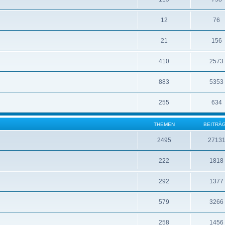
12
76
21
156
410
2573
883
5353
255
634
THEMEN
BEITRÄ
2495
2713
222
1818
292
1377
579
3266
258
1456