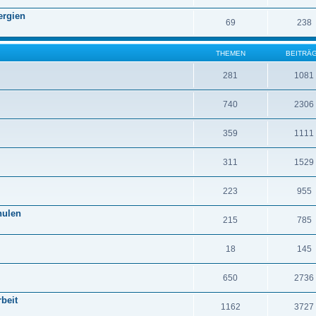
ergien
69
238
THEMEN
BEITRÄ
281
1081
740
2306
359
1111
311
1529
223
955
hulen
215
785
18
145
650
2736
beit
1162
3727