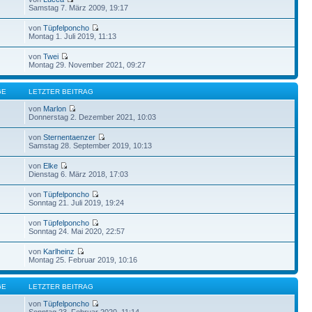
Samstag 7. März 2009, 19:17
von
Tüpfelponcho
Montag 1. Juli 2019, 11:13
von
Twei
Montag 29. November 2021, 09:27
GE
LETZTER BEITRAG
von
Marlon
Donnerstag 2. Dezember 2021, 10:03
von
Sternentaenzer
Samstag 28. September 2019, 10:13
von
Elke
Dienstag 6. März 2018, 17:03
von
Tüpfelponcho
Sonntag 21. Juli 2019, 19:24
von
Tüpfelponcho
Sonntag 24. Mai 2020, 22:57
von
Karlheinz
Montag 25. Februar 2019, 10:16
GE
LETZTER BEITRAG
von
Tüpfelponcho
Sonntag 23. Februar 2020, 11:14