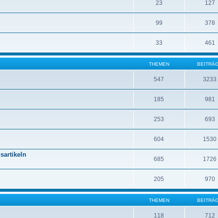
23
127
99
378
33
461
THEMEN
BEITRÄ
547
3233
185
981
253
693
604
1530
sartikeln
685
1726
205
970
THEMEN
BEITRÄ
118
712