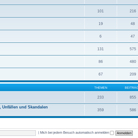
101
216
19
48
6
47
131
575
86
480
67
209
THEMEN
BEITRÄ
233
855
, Unfällen und Skandalen
359
586
|
Mich bei jedem Besuch automatisch anmelden