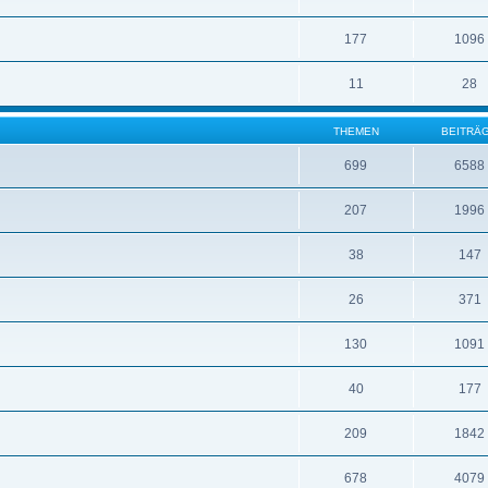
177
1096
11
28
THEMEN
BEITRÄ
699
6588
207
1996
38
147
26
371
130
1091
40
177
209
1842
678
4079