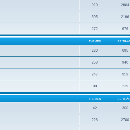
910
2804
895
2196
272
676
THEMEN
BEITRÄ
230
695
258
940
247
959
98
239
THEMEN
BEITRÄ
42
300
228
2700