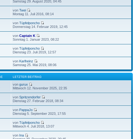
Samstag 29. August 2020, 04:45
von
Twei
Montag 11. Juli 2016, 08:14
von
Tüpfelponcho
Donnerstag 14. Februar 2019, 12:45
von
Captain K
Sonntag 1. Januar 2023, 08:22
von
Tüpfelponcho
Dienstag 23. Juli 2019, 12:57
von
Karlheinz
Samstag 25. Mai 2019, 08:06
GE
LETZTER BEITRAG
von
gurux
1
Mittwoch 12. November 2025, 22:35
von
Spritzendorfer
Dienstag 27. Februar 2018, 08:34
von
PappaJo
Dienstag 5. September 2023, 17:55
von
Tüpfelponcho
Mittwoch 4. Juli 2018, 13:07
von
Ina
Sonntag 20. Dezember 2020, 20:45