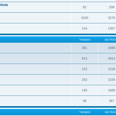
erbote
82
339
1020
3270
144
1307
THEMEN
BEITRÄ
391
2489
815
3914
315
1226
253
1534
145
1669
99
367
THEMEN
BEITRÄ