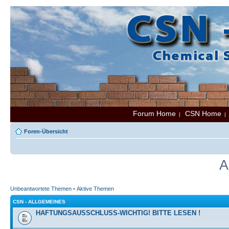
Forum Home
CSN Home
|
Foren-Übersicht
A
Unbeantwortete Themen
•
Aktive Themen
CSN - ALLGEMEINES
HAFTUNGSAUSSCHLUSS-WICHTIG! BITTE LESEN !