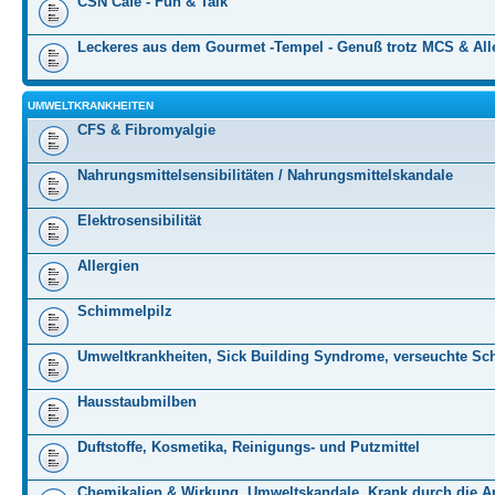
CSN Cafe - Fun & Talk
Leckeres aus dem Gourmet -Tempel - Genuß trotz MCS & All
UMWELTKRANKHEITEN
CFS & Fibromyalgie
Nahrungsmittelsensibilitäten / Nahrungsmittelskandale
Elektrosensibilität
Allergien
Schimmelpilz
Umweltkrankheiten, Sick Building Syndrome, verseuchte Sc
Hausstaubmilben
Duftstoffe, Kosmetika, Reinigungs- und Putzmittel
Chemikalien & Wirkung, Umweltskandale, Krank durch die Ar