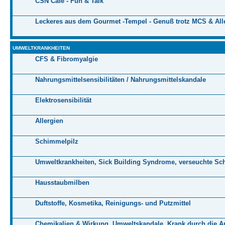
CSN Cafe - Fun & Talk
Leckeres aus dem Gourmet -Tempel - Genuß trotz MCS & All
UMWELTKRANKHEITEN
CFS & Fibromyalgie
Nahrungsmittelsensibilitäten / Nahrungsmittelskandale
Elektrosensibilität
Allergien
Schimmelpilz
Umweltkrankheiten, Sick Building Syndrome, verseuchte Sc
Hausstaubmilben
Duftstoffe, Kosmetika, Reinigungs- und Putzmittel
Chemikalien & Wirkung, Umweltskandale, Krank durch die Ar