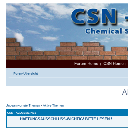
Forum Home
CSN Home
|
Foren-Übersicht
A
Unbeantwortete Themen
•
Aktive Themen
CSN - ALLGEMEINES
HAFTUNGSAUSSCHLUSS-WICHTIG! BITTE LESEN !