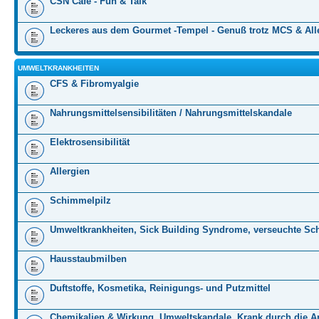
CSN Cafe - Fun & Talk
Leckeres aus dem Gourmet -Tempel - Genuß trotz MCS & All
UMWELTKRANKHEITEN
CFS & Fibromyalgie
Nahrungsmittelsensibilitäten / Nahrungsmittelskandale
Elektrosensibilität
Allergien
Schimmelpilz
Umweltkrankheiten, Sick Building Syndrome, verseuchte Sc
Hausstaubmilben
Duftstoffe, Kosmetika, Reinigungs- und Putzmittel
Chemikalien & Wirkung, Umweltskandale, Krank durch die Ar