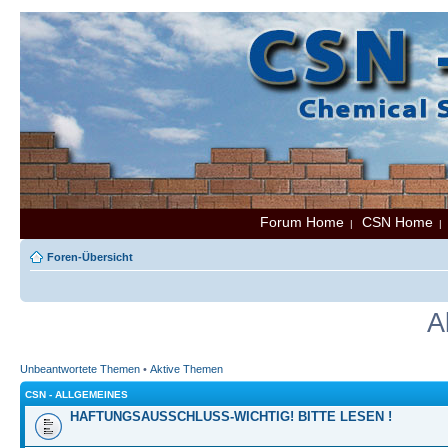
Forum Home
CSN Home
|
Foren-Übersicht
A
Unbeantwortete Themen
•
Aktive Themen
CSN - ALLGEMEINES
HAFTUNGSAUSSCHLUSS-WICHTIG! BITTE LESEN !