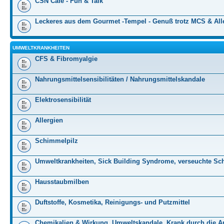
CSN Cafe - Fun & Talk
Leckeres aus dem Gourmet -Tempel - Genuß trotz MCS & All
UMWELTKRANKHEITEN
CFS & Fibromyalgie
Nahrungsmittelsensibilitäten / Nahrungsmittelskandale
Elektrosensibilität
Allergien
Schimmelpilz
Umweltkrankheiten, Sick Building Syndrome, verseuchte Sc
Hausstaubmilben
Duftstoffe, Kosmetika, Reinigungs- und Putzmittel
Chemikalien & Wirkung, Umweltskandale, Krank durch die Ar