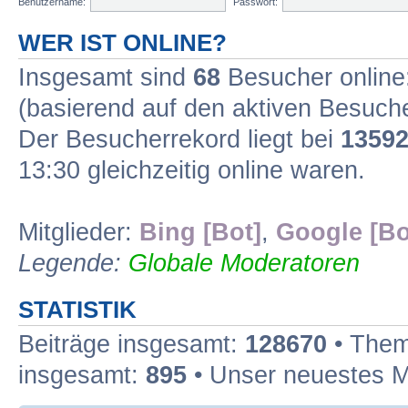
Benutzername:
Passwort:
WER IST ONLINE?
Insgesamt sind
68
Besucher online:
(basierend auf den aktiven Besuche
Der Besucherrekord liegt bei
1359
13:30 gleichzeitig online waren.
Mitglieder:
Bing [Bot]
,
Google [Bo
Legende:
Globale Moderatoren
STATISTIK
Beiträge insgesamt:
128670
• Them
insgesamt:
895
• Unser neuestes M