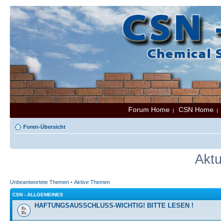
Forum Home
CSN Home
|
Foren-Übersicht
Aktu
Unbeantwortete Themen
•
Aktive Themen
CSN - ALLGEMEINES
HAFTUNGSAUSSCHLUSS-WICHTIG! BITTE LESEN !