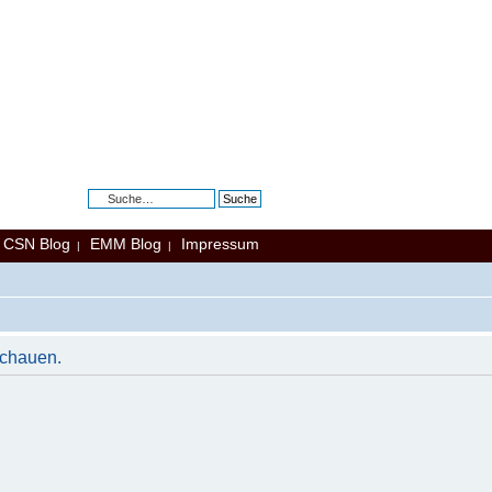
Erweiterte Suche
CSN Blog
EMM Blog
Impressum
|
|
|
schauen.