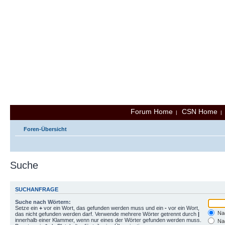
Forum Home
CSN Home
|
Foren-Übersicht
Suche
SUCHANFRAGE
Suche nach Wörtern:
Setze ein
+
vor ein Wort, das gefunden werden muss und ein
-
vor ein Wort,
Nac
das nicht gefunden werden darf. Verwende mehrere Wörter getrennt durch
|
innerhalb einer Klammer, wenn nur eines der Wörter gefunden werden muss.
Nac