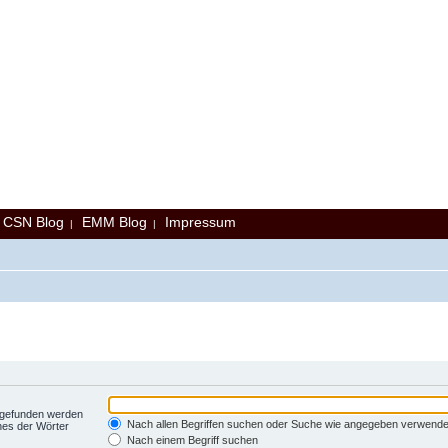
CSN Blog
EMM Blog
Impressum
|
|
|
t gefunden werden
Nach allen Begriffen suchen oder Suche wie angegeben verwend
nes der Wörter
Nach einem Begriff suchen