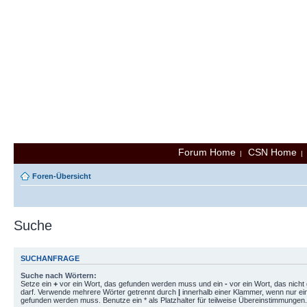
Forum Home
CSN Home
|
Foren-Übersicht
Suche
SUCHANFRAGE
Suche nach Wörtern:
Setze ein
+
vor ein Wort, das gefunden werden muss und ein
-
vor ein Wort, das nich
darf. Verwende mehrere Wörter getrennt durch
|
innerhalb einer Klammer, wenn nur ei
gefunden werden muss. Benutze ein * als Platzhalter für teilweise Übereinstimmungen.