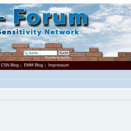
Erweiterte Suche
CSN Blog
EMM Blog
Impressum
|
|
|