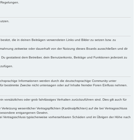
n Regelungen.
nutzen.
 besitzt, die in deinen Beiträgen verwendeten Links und Bilder zu setzen bzw. zu
bmahnung zeitweise oder dauerhaft von der Nutzung dieses Boards ausschließen und dir
t. Du gestattest dem Betreiber, dein Benutzerkonto, Beiträge und Funktionen jederzeit zu
uzufügen.
tschsprachige Informationen werden durch die deutschsprachige Community unter
für bestimmte Zwecke nicht untersagen oder auf Inhalte fremder Foren Einfluss nehmen.
n vorsätzliches oder grob fahrlässiges Verhalten zurückzuführen sind. Dies gilt auch für
letzung wesentlicher Vertragspflichten (Kardinalpflichten) auf die bei Vertragsschluss
insbesondere entgangenen Gewinn.
bei Vertragsschluss typischerweise vorhersehbaren Schäden und im Übrigen der Höhe nach