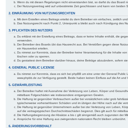
Wenn du mit diesen Regelungen nicht einverstanden bist, so darfst du das Board nic
Der Nutzungsvertrag wird auf unbestimmte Zeit geschlossen und kann von beiden Se
2. EINRÄUMUNG VON NUTZUNGSRECHTEN
Mit dem Erstellen eines Beitrags erteilst du dem Betreiber ein einfaches, zeitlich
Das Nutzungsrecht nach Punkt 2, Unterpunkt a bleibt auch nach Kündigung des N
3. PFLICHTEN DES NUTZERS
Du erklärst mit der Erstellung eines Beitrags, dass er keine Inhalte enthält, die g
verwenden.
Der Betreiber des Boards übt das Hausrecht aus. Bei Verstößen gegen diese Nutzu
ein Hausverbot erteilen.
Du nimmst zur Kenntnis, dass der Betreiber keine Verantwortung für die Inhalte von 
löschen oder zu sperren.
Du gestattest dem Betreiber darüber hinaus, deine Beiträge abzuändern, sofern si
4. GENERAL PUBLIC LICENSE
Du nimmst zur Kenntnis, dass es sich bei phpBB um eine unter der General Public
www.phpbb.de zur Verfügung gestellt. Beide haben keinen Einfluss auf die Art und
5. GEWÄHRLEISTUNG
Der Betreiber haftet mit Ausnahme der Verletzung von Leben, Körper und Gesundheit u
mittelbare Folgeschäden wie insbesondere entgangenen Gewinn.
Die Haftung ist gegenüber Verbrauchern außer bei vorsätzlichem oder grob fahrläss
typischerweise vorhersehbaren Schäden und im übrigen der Höhe nach auf die vert
Die Haftung ist gegenüber Unternehmern außer bei der Verletzung von Leben, Körp
auf die vertragstypischen Durchschnittsschäden begrenzt. Dies gilt auch für mitt
Die Haftungsbegrenzung der Absätze a bis c gilt sinngemäß auch zugunsten der Mita
Ansprüche für eine Haftung aus zwingendem nationalem Recht bleiben unberührt.
6. ÄNDERUNGSVORBEHALT