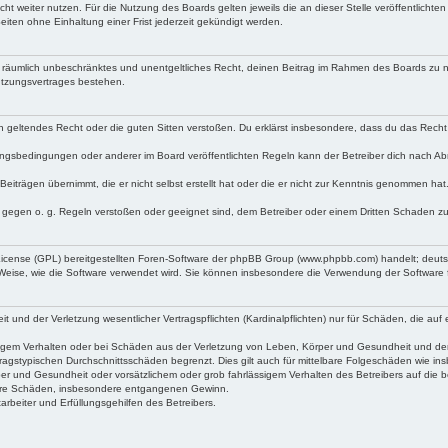
ht weiter nutzen. Für die Nutzung des Boards gelten jeweils die an dieser Stelle veröffentlichte
iten ohne Einhaltung einer Frist jederzeit gekündigt werden.
 und räumlich unbeschränktes und unentgeltliches Recht, deinen Beitrag im Rahmen des Boards zu 
utzungsvertrages bestehen.
egen geltendes Recht oder die guten Sitten verstoßen. Du erklärst insbesondere, dass du das Recht
ngsbedingungen oder anderer im Board veröffentlichten Regeln kann der Betreiber dich nach A
Beiträgen übernimmt, die er nicht selbst erstellt hat oder die er nicht zur Kenntnis genommen ha
e gegen o. g. Regeln verstoßen oder geeignet sind, dem Betreiber oder einem Dritten Schaden z
 License (GPL) bereitgestellten Foren-Software der phpBB Group (www.phpbb.com) handelt; deu
 Weise, wie die Software verwendet wird. Sie können insbesondere die Verwendung der Software 
nd der Verletzung wesentlicher Vertragspflichten (Kardinalpflichten) nur für Schäden, die auf ei
igem Verhalten oder bei Schäden aus der Verletzung von Leben, Körper und Gesundheit und der Ver
ragstypischen Durchschnittsschäden begrenzt. Dies gilt auch für mittelbare Folgeschäden wie 
er und Gesundheit oder vorsätzlichem oder grob fahrlässigem Verhalten des Betreibers auf die 
elbare Schäden, insbesondere entgangenen Gewinn.
rbeiter und Erfüllungsgehilfen des Betreibers.