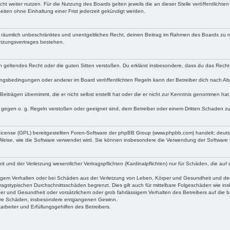
ht weiter nutzen. Für die Nutzung des Boards gelten jeweils die an dieser Stelle veröffentlichte
iten ohne Einhaltung einer Frist jederzeit gekündigt werden.
 und räumlich unbeschränktes und unentgeltliches Recht, deinen Beitrag im Rahmen des Boards zu 
utzungsvertrages bestehen.
egen geltendes Recht oder die guten Sitten verstoßen. Du erklärst insbesondere, dass du das Recht
ngsbedingungen oder anderer im Board veröffentlichten Regeln kann der Betreiber dich nach A
Beiträgen übernimmt, die er nicht selbst erstellt hat oder die er nicht zur Kenntnis genommen ha
e gegen o. g. Regeln verstoßen oder geeignet sind, dem Betreiber oder einem Dritten Schaden z
 License (GPL) bereitgestellten Foren-Software der phpBB Group (www.phpbb.com) handelt; deu
 Weise, wie die Software verwendet wird. Sie können insbesondere die Verwendung der Software 
nd der Verletzung wesentlicher Vertragspflichten (Kardinalpflichten) nur für Schäden, die auf ei
igem Verhalten oder bei Schäden aus der Verletzung von Leben, Körper und Gesundheit und der Ver
ragstypischen Durchschnittsschäden begrenzt. Dies gilt auch für mittelbare Folgeschäden wie 
er und Gesundheit oder vorsätzlichem oder grob fahrlässigem Verhalten des Betreibers auf die 
elbare Schäden, insbesondere entgangenen Gewinn.
rbeiter und Erfüllungsgehilfen des Betreibers.