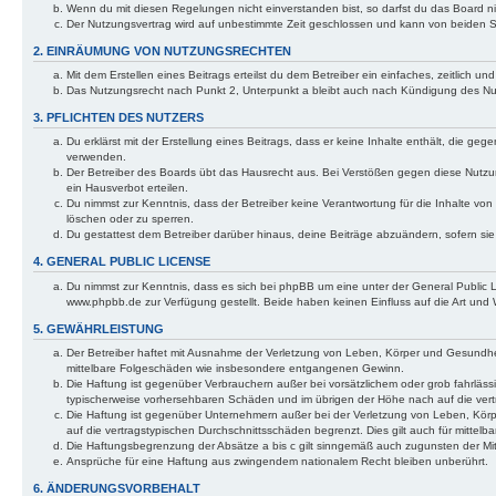
Wenn du mit diesen Regelungen nicht einverstanden bist, so darfst du das Board nic
Der Nutzungsvertrag wird auf unbestimmte Zeit geschlossen und kann von beiden Se
2. EINRÄUMUNG VON NUTZUNGSRECHTEN
Mit dem Erstellen eines Beitrags erteilst du dem Betreiber ein einfaches, zeitlich
Das Nutzungsrecht nach Punkt 2, Unterpunkt a bleibt auch nach Kündigung des N
3. PFLICHTEN DES NUTZERS
Du erklärst mit der Erstellung eines Beitrags, dass er keine Inhalte enthält, die g
verwenden.
Der Betreiber des Boards übt das Hausrecht aus. Bei Verstößen gegen diese Nutzu
ein Hausverbot erteilen.
Du nimmst zur Kenntnis, dass der Betreiber keine Verantwortung für die Inhalte von 
löschen oder zu sperren.
Du gestattest dem Betreiber darüber hinaus, deine Beiträge abzuändern, sofern si
4. GENERAL PUBLIC LICENSE
Du nimmst zur Kenntnis, dass es sich bei phpBB um eine unter der General Public
www.phpbb.de zur Verfügung gestellt. Beide haben keinen Einfluss auf die Art und
5. GEWÄHRLEISTUNG
Der Betreiber haftet mit Ausnahme der Verletzung von Leben, Körper und Gesundheit u
mittelbare Folgeschäden wie insbesondere entgangenen Gewinn.
Die Haftung ist gegenüber Verbrauchern außer bei vorsätzlichem oder grob fahrläss
typischerweise vorhersehbaren Schäden und im übrigen der Höhe nach auf die vert
Die Haftung ist gegenüber Unternehmern außer bei der Verletzung von Leben, Körp
auf die vertragstypischen Durchschnittsschäden begrenzt. Dies gilt auch für mitt
Die Haftungsbegrenzung der Absätze a bis c gilt sinngemäß auch zugunsten der Mita
Ansprüche für eine Haftung aus zwingendem nationalem Recht bleiben unberührt.
6. ÄNDERUNGSVORBEHALT