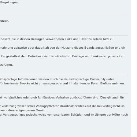
n Regelungen.
nutzen.
 besitzt, die in deinen Beiträgen verwendeten Links und Bilder zu setzen bzw. zu
bmahnung zeitweise oder dauerhaft von der Nutzung dieses Boards ausschließen und dir
t. Du gestattest dem Betreiber, dein Benutzerkonto, Beiträge und Funktionen jederzeit zu
uzufügen.
tschsprachige Informationen werden durch die deutschsprachige Community unter
für bestimmte Zwecke nicht untersagen oder auf Inhalte fremder Foren Einfluss nehmen.
n vorsätzliches oder grob fahrlässiges Verhalten zurückzuführen sind. Dies gilt auch für
letzung wesentlicher Vertragspflichten (Kardinalpflichten) auf die bei Vertragsschluss
insbesondere entgangenen Gewinn.
bei Vertragsschluss typischerweise vorhersehbaren Schäden und im Übrigen der Höhe nach