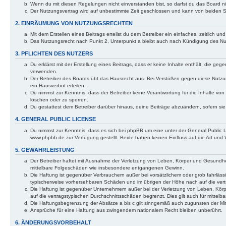
Wenn du mit diesen Regelungen nicht einverstanden bist, so darfst du das Board nic
Der Nutzungsvertrag wird auf unbestimmte Zeit geschlossen und kann von beiden Se
2. EINRÄUMUNG VON NUTZUNGSRECHTEN
Mit dem Erstellen eines Beitrags erteilst du dem Betreiber ein einfaches, zeitlich
Das Nutzungsrecht nach Punkt 2, Unterpunkt a bleibt auch nach Kündigung des N
3. PFLICHTEN DES NUTZERS
Du erklärst mit der Erstellung eines Beitrags, dass er keine Inhalte enthält, die g
verwenden.
Der Betreiber des Boards übt das Hausrecht aus. Bei Verstößen gegen diese Nutzu
ein Hausverbot erteilen.
Du nimmst zur Kenntnis, dass der Betreiber keine Verantwortung für die Inhalte von 
löschen oder zu sperren.
Du gestattest dem Betreiber darüber hinaus, deine Beiträge abzuändern, sofern si
4. GENERAL PUBLIC LICENSE
Du nimmst zur Kenntnis, dass es sich bei phpBB um eine unter der General Public
www.phpbb.de zur Verfügung gestellt. Beide haben keinen Einfluss auf die Art und
5. GEWÄHRLEISTUNG
Der Betreiber haftet mit Ausnahme der Verletzung von Leben, Körper und Gesundheit u
mittelbare Folgeschäden wie insbesondere entgangenen Gewinn.
Die Haftung ist gegenüber Verbrauchern außer bei vorsätzlichem oder grob fahrläss
typischerweise vorhersehbaren Schäden und im übrigen der Höhe nach auf die vert
Die Haftung ist gegenüber Unternehmern außer bei der Verletzung von Leben, Körp
auf die vertragstypischen Durchschnittsschäden begrenzt. Dies gilt auch für mitt
Die Haftungsbegrenzung der Absätze a bis c gilt sinngemäß auch zugunsten der Mita
Ansprüche für eine Haftung aus zwingendem nationalem Recht bleiben unberührt.
6. ÄNDERUNGSVORBEHALT