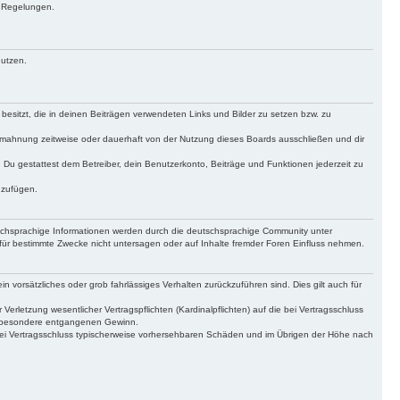
n Regelungen.
nutzen.
 besitzt, die in deinen Beiträgen verwendeten Links und Bilder zu setzen bzw. zu
bmahnung zeitweise oder dauerhaft von der Nutzung dieses Boards ausschließen und dir
t. Du gestattest dem Betreiber, dein Benutzerkonto, Beiträge und Funktionen jederzeit zu
uzufügen.
tschsprachige Informationen werden durch die deutschsprachige Community unter
für bestimmte Zwecke nicht untersagen oder auf Inhalte fremder Foren Einfluss nehmen.
n vorsätzliches oder grob fahrlässiges Verhalten zurückzuführen sind. Dies gilt auch für
letzung wesentlicher Vertragspflichten (Kardinalpflichten) auf die bei Vertragsschluss
insbesondere entgangenen Gewinn.
bei Vertragsschluss typischerweise vorhersehbaren Schäden und im Übrigen der Höhe nach