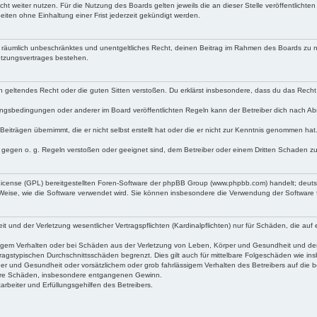
ht weiter nutzen. Für die Nutzung des Boards gelten jeweils die an dieser Stelle veröffentlichte
iten ohne Einhaltung einer Frist jederzeit gekündigt werden.
 und räumlich unbeschränktes und unentgeltliches Recht, deinen Beitrag im Rahmen des Boards zu 
utzungsvertrages bestehen.
egen geltendes Recht oder die guten Sitten verstoßen. Du erklärst insbesondere, dass du das Recht
ngsbedingungen oder anderer im Board veröffentlichten Regeln kann der Betreiber dich nach A
Beiträgen übernimmt, die er nicht selbst erstellt hat oder die er nicht zur Kenntnis genommen ha
e gegen o. g. Regeln verstoßen oder geeignet sind, dem Betreiber oder einem Dritten Schaden z
 License (GPL) bereitgestellten Foren-Software der phpBB Group (www.phpbb.com) handelt; deu
 Weise, wie die Software verwendet wird. Sie können insbesondere die Verwendung der Software 
nd der Verletzung wesentlicher Vertragspflichten (Kardinalpflichten) nur für Schäden, die auf ei
igem Verhalten oder bei Schäden aus der Verletzung von Leben, Körper und Gesundheit und der Ver
ragstypischen Durchschnittsschäden begrenzt. Dies gilt auch für mittelbare Folgeschäden wie 
er und Gesundheit oder vorsätzlichem oder grob fahrlässigem Verhalten des Betreibers auf die 
elbare Schäden, insbesondere entgangenen Gewinn.
rbeiter und Erfüllungsgehilfen des Betreibers.