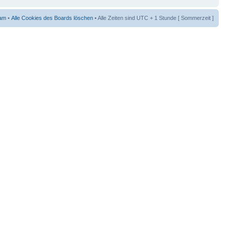
am
•
Alle Cookies des Boards löschen
• Alle Zeiten sind UTC + 1 Stunde [ Sommerzeit ]