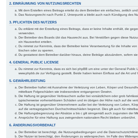
2. EINRÄUMUNG VON NUTZUNGSRECHTEN
Mit dem Erstellen eines Beitrags erteilst du dem Betreiber ein einfaches, zeitlich
Das Nutzungsrecht nach Punkt 2, Unterpunkt a bleibt auch nach Kündigung des N
3. PFLICHTEN DES NUTZERS
Du erklärst mit der Erstellung eines Beitrags, dass er keine Inhalte enthält, die g
verwenden.
Der Betreiber des Boards übt das Hausrecht aus. Bei Verstößen gegen diese Nutzu
ein Hausverbot erteilen.
Du nimmst zur Kenntnis, dass der Betreiber keine Verantwortung für die Inhalte von 
löschen oder zu sperren.
Du gestattest dem Betreiber darüber hinaus, deine Beiträge abzuändern, sofern si
4. GENERAL PUBLIC LICENSE
Du nimmst zur Kenntnis, dass es sich bei phpBB um eine unter der General Public
www.phpbb.de zur Verfügung gestellt. Beide haben keinen Einfluss auf die Art und
5. GEWÄHRLEISTUNG
Der Betreiber haftet mit Ausnahme der Verletzung von Leben, Körper und Gesundheit u
mittelbare Folgeschäden wie insbesondere entgangenen Gewinn.
Die Haftung ist gegenüber Verbrauchern außer bei vorsätzlichem oder grob fahrläss
typischerweise vorhersehbaren Schäden und im übrigen der Höhe nach auf die vert
Die Haftung ist gegenüber Unternehmern außer bei der Verletzung von Leben, Körp
auf die vertragstypischen Durchschnittsschäden begrenzt. Dies gilt auch für mitt
Die Haftungsbegrenzung der Absätze a bis c gilt sinngemäß auch zugunsten der Mita
Ansprüche für eine Haftung aus zwingendem nationalem Recht bleiben unberührt.
6. ÄNDERUNGSVORBEHALT
Der Betreiber ist berechtigt, die Nutzungsbedingungen und die Datenschutzrichtlinie
Der Nutzer ist berechtigt, den Änderungen zu widersprechen. Im Falle des Widerspr