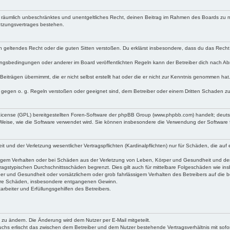
 und räumlich unbeschränktes und unentgeltliches Recht, deinen Beitrag im Rahmen des Boards zu 
utzungsvertrages bestehen.
egen geltendes Recht oder die guten Sitten verstoßen. Du erklärst insbesondere, dass du das Recht
ngsbedingungen oder anderer im Board veröffentlichten Regeln kann der Betreiber dich nach A
Beiträgen übernimmt, die er nicht selbst erstellt hat oder die er nicht zur Kenntnis genommen ha
e gegen o. g. Regeln verstoßen oder geeignet sind, dem Betreiber oder einem Dritten Schaden z
 License (GPL) bereitgestellten Foren-Software der phpBB Group (www.phpbb.com) handelt; deu
 Weise, wie die Software verwendet wird. Sie können insbesondere die Verwendung der Software 
nd der Verletzung wesentlicher Vertragspflichten (Kardinalpflichten) nur für Schäden, die auf ei
igem Verhalten oder bei Schäden aus der Verletzung von Leben, Körper und Gesundheit und der Ver
ragstypischen Durchschnittsschäden begrenzt. Dies gilt auch für mittelbare Folgeschäden wie 
er und Gesundheit oder vorsätzlichem oder grob fahrlässigem Verhalten des Betreibers auf die 
elbare Schäden, insbesondere entgangenen Gewinn.
rbeiter und Erfüllungsgehilfen des Betreibers.
 zu ändern. Die Änderung wird dem Nutzer per E-Mail mitgeteilt.
uchs erlischt das zwischen dem Betreiber und dem Nutzer bestehende Vertragsverhältnis mit sofor