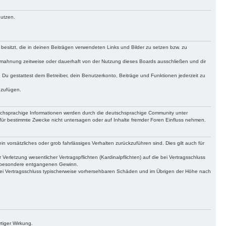
nutzen.
 besitzt, die in deinen Beiträgen verwendeten Links und Bilder zu setzen bzw. zu
bmahnung zeitweise oder dauerhaft von der Nutzung dieses Boards ausschließen und dir
t. Du gestattest dem Betreiber, dein Benutzerkonto, Beiträge und Funktionen jederzeit zu
uzufügen.
tschsprachige Informationen werden durch die deutschsprachige Community unter
für bestimmte Zwecke nicht untersagen oder auf Inhalte fremder Foren Einfluss nehmen.
n vorsätzliches oder grob fahrlässiges Verhalten zurückzuführen sind. Dies gilt auch für
letzung wesentlicher Vertragspflichten (Kardinalpflichten) auf die bei Vertragsschluss
insbesondere entgangenen Gewinn.
bei Vertragsschluss typischerweise vorhersehbaren Schäden und im Übrigen der Höhe nach
tiger Wirkung.