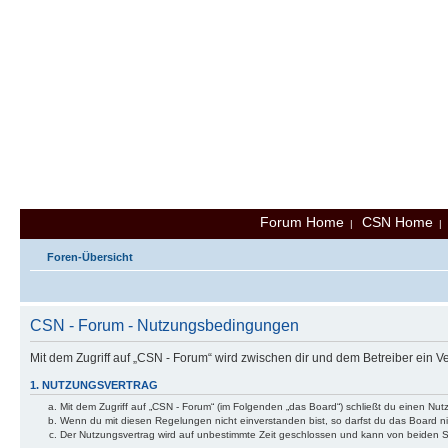
Forum Home
CSN Home
|
Foren-Übersicht
CSN - Forum - Nutzungsbedingungen
Mit dem Zugriff auf „CSN - Forum“ wird zwischen dir und dem Betreiber ein 
1. NUTZUNGSVERTRAG
Mit dem Zugriff auf „CSN - Forum“ (im Folgenden „das Board“) schließt du einen Nu
Wenn du mit diesen Regelungen nicht einverstanden bist, so darfst du das Board nic
Der Nutzungsvertrag wird auf unbestimmte Zeit geschlossen und kann von beiden Se