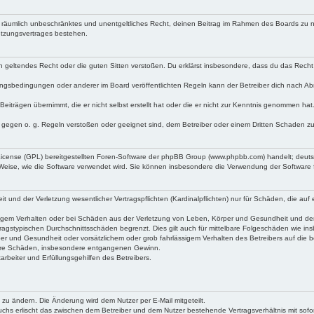
 und räumlich unbeschränktes und unentgeltliches Recht, deinen Beitrag im Rahmen des Boards zu 
utzungsvertrages bestehen.
egen geltendes Recht oder die guten Sitten verstoßen. Du erklärst insbesondere, dass du das Recht
ngsbedingungen oder anderer im Board veröffentlichten Regeln kann der Betreiber dich nach A
Beiträgen übernimmt, die er nicht selbst erstellt hat oder die er nicht zur Kenntnis genommen ha
e gegen o. g. Regeln verstoßen oder geeignet sind, dem Betreiber oder einem Dritten Schaden z
 License (GPL) bereitgestellten Foren-Software der phpBB Group (www.phpbb.com) handelt; deu
 Weise, wie die Software verwendet wird. Sie können insbesondere die Verwendung der Software 
nd der Verletzung wesentlicher Vertragspflichten (Kardinalpflichten) nur für Schäden, die auf ei
igem Verhalten oder bei Schäden aus der Verletzung von Leben, Körper und Gesundheit und der Ver
ragstypischen Durchschnittsschäden begrenzt. Dies gilt auch für mittelbare Folgeschäden wie 
er und Gesundheit oder vorsätzlichem oder grob fahrlässigem Verhalten des Betreibers auf die 
elbare Schäden, insbesondere entgangenen Gewinn.
rbeiter und Erfüllungsgehilfen des Betreibers.
 zu ändern. Die Änderung wird dem Nutzer per E-Mail mitgeteilt.
uchs erlischt das zwischen dem Betreiber und dem Nutzer bestehende Vertragsverhältnis mit sofor