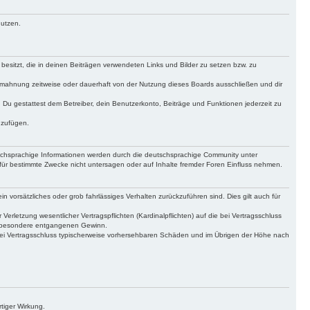
nutzen.
 besitzt, die in deinen Beiträgen verwendeten Links und Bilder zu setzen bzw. zu
bmahnung zeitweise oder dauerhaft von der Nutzung dieses Boards ausschließen und dir
t. Du gestattest dem Betreiber, dein Benutzerkonto, Beiträge und Funktionen jederzeit zu
uzufügen.
tschsprachige Informationen werden durch die deutschsprachige Community unter
für bestimmte Zwecke nicht untersagen oder auf Inhalte fremder Foren Einfluss nehmen.
n vorsätzliches oder grob fahrlässiges Verhalten zurückzuführen sind. Dies gilt auch für
letzung wesentlicher Vertragspflichten (Kardinalpflichten) auf die bei Vertragsschluss
insbesondere entgangenen Gewinn.
bei Vertragsschluss typischerweise vorhersehbaren Schäden und im Übrigen der Höhe nach
tiger Wirkung.