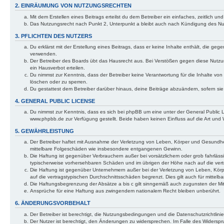
2. EINRÄUMUNG VON NUTZUNGSRECHTEN
Mit dem Erstellen eines Beitrags erteilst du dem Betreiber ein einfaches, zeitlich
Das Nutzungsrecht nach Punkt 2, Unterpunkt a bleibt auch nach Kündigung des N
3. PFLICHTEN DES NUTZERS
Du erklärst mit der Erstellung eines Beitrags, dass er keine Inhalte enthält, die g
verwenden.
Der Betreiber des Boards übt das Hausrecht aus. Bei Verstößen gegen diese Nutzu
ein Hausverbot erteilen.
Du nimmst zur Kenntnis, dass der Betreiber keine Verantwortung für die Inhalte von 
löschen oder zu sperren.
Du gestattest dem Betreiber darüber hinaus, deine Beiträge abzuändern, sofern si
4. GENERAL PUBLIC LICENSE
Du nimmst zur Kenntnis, dass es sich bei phpBB um eine unter der General Public
www.phpbb.de zur Verfügung gestellt. Beide haben keinen Einfluss auf die Art und
5. GEWÄHRLEISTUNG
Der Betreiber haftet mit Ausnahme der Verletzung von Leben, Körper und Gesundheit u
mittelbare Folgeschäden wie insbesondere entgangenen Gewinn.
Die Haftung ist gegenüber Verbrauchern außer bei vorsätzlichem oder grob fahrläss
typischerweise vorhersehbaren Schäden und im übrigen der Höhe nach auf die vert
Die Haftung ist gegenüber Unternehmern außer bei der Verletzung von Leben, Körp
auf die vertragstypischen Durchschnittsschäden begrenzt. Dies gilt auch für mitt
Die Haftungsbegrenzung der Absätze a bis c gilt sinngemäß auch zugunsten der Mita
Ansprüche für eine Haftung aus zwingendem nationalem Recht bleiben unberührt.
6. ÄNDERUNGSVORBEHALT
Der Betreiber ist berechtigt, die Nutzungsbedingungen und die Datenschutzrichtlinie
Der Nutzer ist berechtigt, den Änderungen zu widersprechen. Im Falle des Widerspr