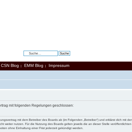
Erweiterte Suche
CSN Blog
EMM Blog
Impressum
|
|
|
Vertrag mit folgenden Regelungen geschlossen:
tzungsvertrag mit dem Betreiber des Boards ab (im Folgenden „Betreiber“) und erklärst dich mit
ht weiter nutzen. Für die Nutzung des Boards gelten jeweils die an dieser Stelle veröffentlichte
iten ohne Einhaltung einer Frist jederzeit gekündigt werden.