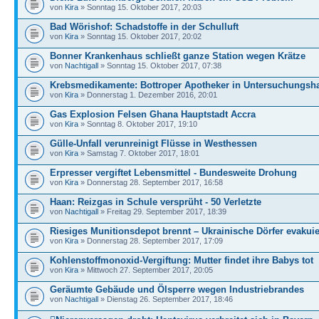
von
Kira
» Sonntag 15. Oktober 2017, 20:03
Bad Wörishof: Schadstoffe in der Schulluft
von
Kira
» Sonntag 15. Oktober 2017, 20:02
Bonner Krankenhaus schließt ganze Station wegen Krätze
von
Nachtigall
» Sonntag 15. Oktober 2017, 07:38
Krebsmedikamente: Bottroper Apotheker in Untersuchungsha
von
Kira
» Donnerstag 1. Dezember 2016, 20:01
Gas Explosion Felsen Ghana Hauptstadt Accra
von
Kira
» Sonntag 8. Oktober 2017, 19:10
Gülle-Unfall verunreinigt Flüsse in Westhessen
von
Kira
» Samstag 7. Oktober 2017, 18:01
Erpresser vergiftet Lebensmittel - Bundesweite Drohung
von
Kira
» Donnerstag 28. September 2017, 16:58
Haan: Reizgas in Schule versprüht - 50 Verletzte
von
Nachtigall
» Freitag 29. September 2017, 18:39
Riesiges Munitionsdepot brennt – Ukrainische Dörfer evakuie
von
Kira
» Donnerstag 28. September 2017, 17:09
Kohlenstoffmonoxid-Vergiftung: Mutter findet ihre Babys tot
von
Kira
» Mittwoch 27. September 2017, 20:05
Geräumte Gebäude und Ölsperre wegen Industriebrandes
von
Nachtigall
» Dienstag 26. September 2017, 18:46