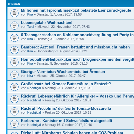
THEMEN
Millionen mit Fipronil/Insektizd belastete Eier zurückgerufe
von
Kira
» Dienstag 1. August 2017, 19:58
Lebensgefahr Weihnachten!
von
Twei
» Mittwoch 22. November 2017, 07:43
6 Teenager starben an Kohlenmonoxidvergiftung bei Party in
von
Kira
» Dienstag 31. Januar 2017, 19:58
Bamberg: Arzt soll Frauen betäubt und missbraucht haben
von
Kira
» Donnerstag 21. August 2014, 07:21
Homöopathen/Heilpraktiker nach Drogenexperimenten vergift
von
Kira
» Samstag 5. September 2015, 09:13
Gieriger Vermieter: Wuchermiete bei Ärmsten
von
Kira
» Mittwoch 25. Oktober 2017, 20:47
Großeinsatz bei Kirmes: Buttersäure in Festzelt?
von
Nachtigall
» Montag 23. Oktober 2017, 19:31
Rückruf: Lebensgefährlich für Allergiker – Vossko und Penn
von
Nachtigall
» Freitag 20. Oktober 2017, 10:31
Rückruf 'Piccolinis' der Sorte Tomate-Mozzarella
von
Nachtigall
» Freitag 20. Oktober 2017, 10:29
Karlsruhe - Kanister mit Schwefelsäure abgestellt
von
Nachtigall
» Montag 16. Oktober 2017, 19:46
Dicke Luft: Nürnbergs Schulen haben ein CO2-Problem