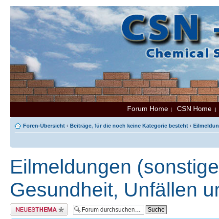
Forum Home
CSN Home
|
Foren-Übersicht
‹
Beiträge, für die noch keine Kategorie besteht
‹
Eilmeldun
Eilmeldungen (sonstige
Gesundheit, Unfällen 
Neues Thema erstellen