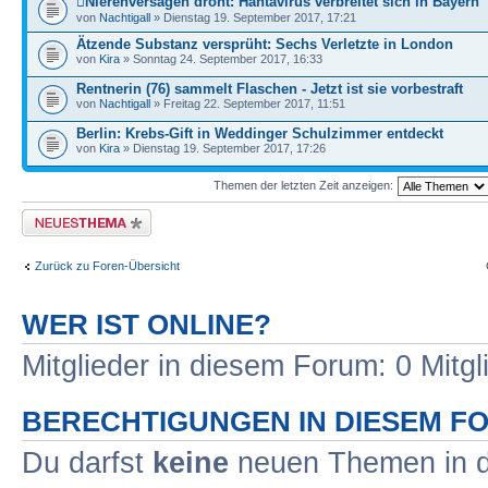
Nierenversagen droht: Hantavirus verbreitet sich in Bayern
von
Nachtigall
» Dienstag 19. September 2017, 17:21
Ätzende Substanz versprüht: Sechs Verletzte in London
von
Kira
» Sonntag 24. September 2017, 16:33
Rentnerin (76) sammelt Flaschen - Jetzt ist sie vorbestraft
von
Nachtigall
» Freitag 22. September 2017, 11:51
Berlin: Krebs-Gift in Weddinger Schulzimmer entdeckt
von
Kira
» Dienstag 19. September 2017, 17:26
Themen der letzten Zeit anzeigen:
Neues Thema erstellen
Zurück zu Foren-Übersicht
WER IST ONLINE?
Mitglieder in diesem Forum: 0 Mitg
BERECHTIGUNGEN IN DIESEM F
Du darfst
keine
neuen Themen in d