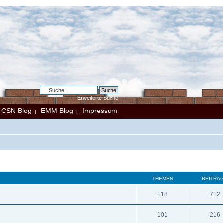
Erweiterte Suche
CSN Blog
EMM Blog
Impressum
|
|
|
THEMEN
BEITRÄ
118
712
101
216