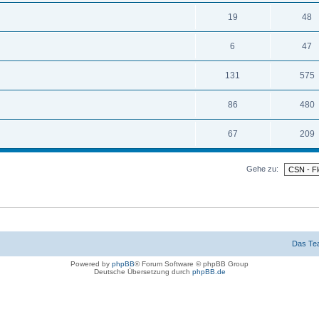
19
48
6
47
131
575
86
480
67
209
Gehe zu:
Das Te
Powered by
phpBB
® Forum Software © phpBB Group
Deutsche Übersetzung durch
phpBB.de