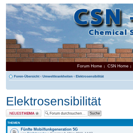
Forum Home
CSN Home
|
Foren-Übersicht
‹
Umweltkrankheiten
‹
Elektrosensibilität
Elektrosensibilität
Neues Thema erstellen
THEMEN
Fünfte Mobilfunkgeneration 5G