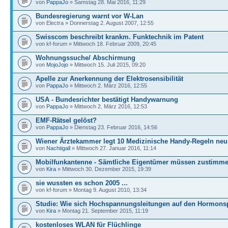
von
PappaJo
» Samstag 28. Mai 2016, 11:29
Bundesregierung warnt vor W-Lan
von Electra » Donnerstag 2. August 2007, 12:55
Swisscom beschreibt krankm. Funktechnik im Patent
von kf-forum » Mittwoch 18. Februar 2009, 20:45
Wohnungssuche/ Abschirmung
von
MojoJojo
» Mittwoch 15. Juli 2015, 09:20
Apelle zur Anerkennung der Elektrosensibilität
von
PappaJo
» Mittwoch 2. März 2016, 12:55
USA - Bundesrichter bestätigt Handywarnung
von
PappaJo
» Mittwoch 2. März 2016, 12:53
EMF-Rätsel gelöst?
von
PappaJo
» Dienstag 23. Februar 2016, 14:56
Wiener Ärztekammer legt 10 Medizinische Handy-Regeln neu
von
Nachtigall
» Mittwoch 27. Januar 2016, 11:14
Mobilfunkantenne - Sämtliche Eigentümer müssen zustimm
von
Kira
» Mittwoch 30. Dezember 2015, 19:39
sie wussten es schon 2005 ...
von kf-forum » Montag 9. August 2010, 13:34
Studie: Wie sich Hochspannungsleitungen auf den Hormons
von
Kira
» Montag 21. September 2015, 11:19
kostenloses WLAN für Flüchlinge