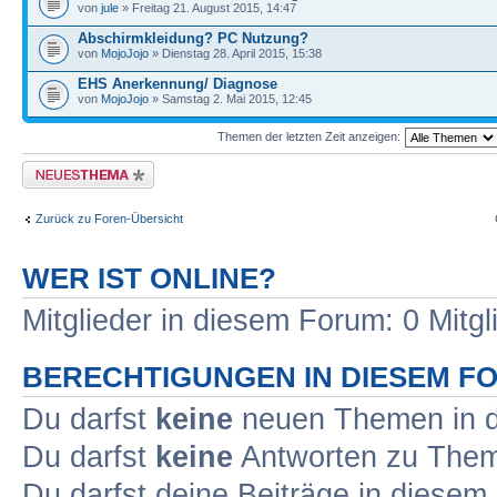
von
jule
» Freitag 21. August 2015, 14:47
Abschirmkleidung? PC Nutzung?
von
MojoJojo
» Dienstag 28. April 2015, 15:38
EHS Anerkennung/ Diagnose
von
MojoJojo
» Samstag 2. Mai 2015, 12:45
Themen der letzten Zeit anzeigen:
Neues Thema erstellen
Zurück zu Foren-Übersicht
WER IST ONLINE?
Mitglieder in diesem Forum: 0 Mitg
BERECHTIGUNGEN IN DIESEM F
Du darfst
keine
neuen Themen in d
Du darfst
keine
Antworten zu Theme
Du darfst deine Beiträge in diese