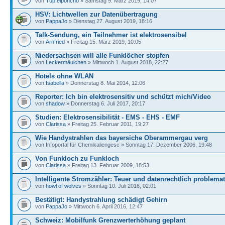
von
Tüpfelponcho
» Samstag 9. März 2019, 14:07
HSV: Lichtwellen zur Datenübertragung
von
PappaJo
» Dienstag 27. August 2019, 18:16
Talk-Sendung, ein Teilnehmer ist elektrosensibel
von
Arnfried
» Freitag 15. März 2019, 10:05
Niedersachsen will alle Funklöcher stopfen
von
Leckermäulchen
» Mittwoch 1. August 2018, 22:27
Hotels ohne WLAN
von
Isabella
» Donnerstag 8. Mai 2014, 12:06
Reporter: Ich bin elektrosensitiv und schützt mich/Video
von
shadow
» Donnerstag 6. Juli 2017, 20:17
Studien: Elektrosensibilität - EMS - EHS - EMF
von
Clarissa
» Freitag 25. Februar 2011, 19:27
Wie Handystrahlen das bayersiche Oberammergau verg
von Infoportal für Chemikaliengesc » Sonntag 17. Dezember 2006, 19:48
Von Funkloch zu Funkloch
von
Clarissa
» Freitag 13. Februar 2009, 18:53
Intelligente Stromzähler: Teuer und datenrechtlich problemat
von
howl of wolves
» Sonntag 10. Juli 2016, 02:01
Bestätigt: Handystrahlung schädigt Gehirn
von
PappaJo
» Mittwoch 6. April 2016, 12:47
Schweiz: Mobilfunk Grenzwerterhöhung geplant