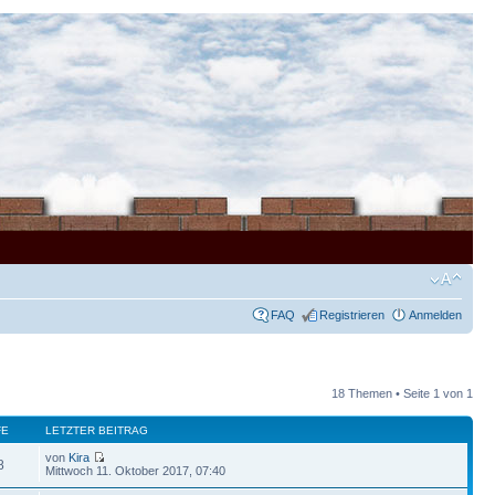
FAQ
Registrieren
Anmelden
18 Themen • Seite
1
von
1
FE
LETZTER BEITRAG
von
Kira
8
Mittwoch 11. Oktober 2017, 07:40