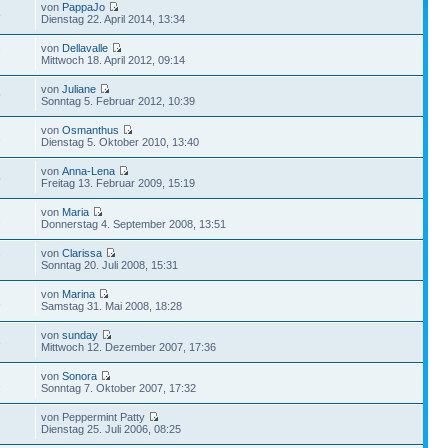
von
PappaJo
8
Dienstag 22. April 2014, 13:34
von
Dellavalle
7
Mittwoch 18. April 2012, 09:14
von
Juliane
9
Sonntag 5. Februar 2012, 10:39
von
Osmanthus
2
Dienstag 5. Oktober 2010, 13:40
von
Anna-Lena
5
Freitag 13. Februar 2009, 15:19
von
Maria
1
Donnerstag 4. September 2008, 13:51
von
Clarissa
7
Sonntag 20. Juli 2008, 15:31
von
Marina
1
Samstag 31. Mai 2008, 18:28
von
sunday
3
Mittwoch 12. Dezember 2007, 17:36
von
Sonora
1
Sonntag 7. Oktober 2007, 17:32
von Peppermint Patty
Dienstag 25. Juli 2006, 08:25