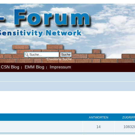
Erweiterte Suche
CSN Blog
EMM Blog
Impressum
|
|
|
ANTWORTEN
ZUGRIF
14
10832