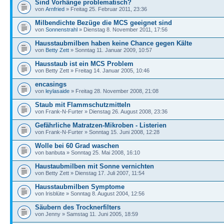
Sind Vorhänge problematisch?
von
Arnfried
» Freitag 25. Februar 2011, 23:36
Milbendichte Bezüge die MCS geeignet sind
von
Sonnenstrahl
» Dienstag 8. November 2011, 17:56
Hausstaubmilben haben keine Chance gegen Kälte
von
Betty Zett
» Sonntag 11. Januar 2009, 10:57
Hausstaub ist ein MCS Problem
von Betty Zett » Freitag 14. Januar 2005, 10:46
encasings
von
leylasaide
» Freitag 28. November 2008, 21:08
Staub mit Flammschutzmitteln
von Frank-N-Furter » Dienstag 26. August 2008, 23:36
Gefährliche Matratzen-Mikroben - Listerien
von Frank-N-Furter » Sonntag 15. Juni 2008, 12:28
Wolle bei 60 Grad waschen
von banbuta » Sonntag 25. Mai 2008, 16:10
Haustaubmilben mit Sonne vernichten
von Betty Zett » Dienstag 17. Juli 2007, 11:54
Hausstaubmilben Symptome
von Irisblüte » Sonntag 8. August 2004, 12:56
Säubern des Trocknerfilters
von Jenny » Samstag 11. Juni 2005, 18:59