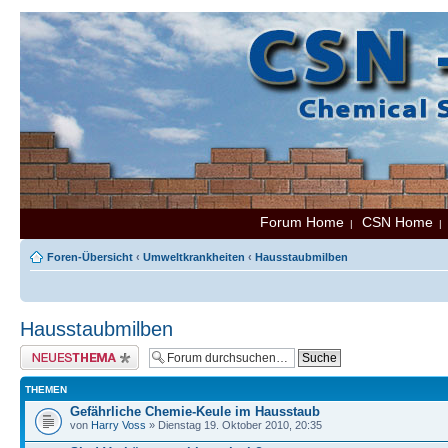
Forum Home
CSN Home
|
Foren-Übersicht
‹
Umweltkrankheiten
‹
Hausstaubmilben
Hausstaubmilben
Neues Thema erstellen
THEMEN
Gefährliche Chemie-Keule im Hausstaub
von
Harry Voss
» Dienstag 19. Oktober 2010, 20:35