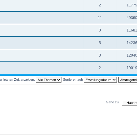
2
1177
11
4936
3
1168
5
1423
3
1204
2
1901
 letzten Zeit anzeigen:
Sortiere nach
Gehe zu: