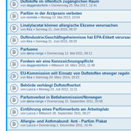
Duftstoffe im öffentlich zugänglichen Raum
von
deggendorferin
» Donnerstag 25. Mai 2017, 12:41
Parfüm in der Arztpraxis verboten
von
norinda
» Montag 13. Mai 2013, 10:04
Linalylacetat können allergische Ekzeme verursachen
von
Kira
» Sonntag 21. Juni 2015, 09:37
Duftindustrie:Geschäftsgeheimnisse hat EPA-Etikett verursa
von
Kira
» Sonntag 21. Juni 2015, 09:20
Parfueme
von
alena-norge
» Donnerstag 12. Mai 2011, 09:12
Fordern wir eine Kennzeichnungspflicht
von
deggendorferin
» Mittwoch 18. März 2015, 11:48
EU-Kommission will Einsatz von Duftstoffen strenger regeln
von
Kira
» Samstag 29. März 2014, 18:23
Behörde verhängt Duftstoffverbot
von
Lucca
» Montag 23. Juli 2012, 11:11
Parfumverbot in Betlehemmission/Norwegen
von
alena-norge
» Donnerstag 15. September 2011, 20:08
Einführung eines Parfümverbots am Arbeitsplatz
von
Lucca
» Mittwoch 28. September 2011, 06:27
Allergie- und Asthmabund: Anti - Parfüm Plakat
von
Lucca
» Donnerstag 1. Dezember 2011, 16:49