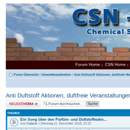
Forum Home
CSN Home
|
Foren-Übersicht
‹
Umweltkrankheiten
‹
Anti Duftstoff Aktionen, duftfreie V
Anti Duftstoff Aktionen, duftfreie Veranstaltunge
Neues Thema erstellen
THEMEN
Ein Song über den Parfüm- und Duftstoffwahn...
von
Galaxie
» Dienstag 11. Dezember 2018, 22:23