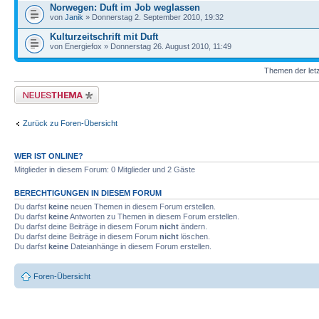
Norwegen: Duft im Job weglassen
von
Janik
» Donnerstag 2. September 2010, 19:32
Kulturzeitschrift mit Duft
von Energiefox » Donnerstag 26. August 2010, 11:49
Themen der letz
Neues Thema erstellen
Zurück zu Foren-Übersicht
WER IST ONLINE?
Mitglieder in diesem Forum: 0 Mitglieder und 2 Gäste
BERECHTIGUNGEN IN DIESEM FORUM
Du darfst
keine
neuen Themen in diesem Forum erstellen.
Du darfst
keine
Antworten zu Themen in diesem Forum erstellen.
Du darfst deine Beiträge in diesem Forum
nicht
ändern.
Du darfst deine Beiträge in diesem Forum
nicht
löschen.
Du darfst
keine
Dateianhänge in diesem Forum erstellen.
Foren-Übersicht