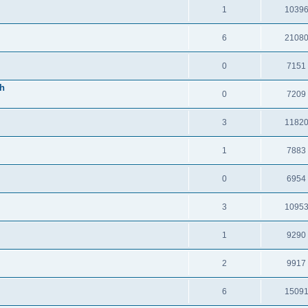
1
1039
6
2108
0
7151
ch
0
7209
3
1182
1
7883
0
6954
3
1095
1
9290
2
9917
6
1509