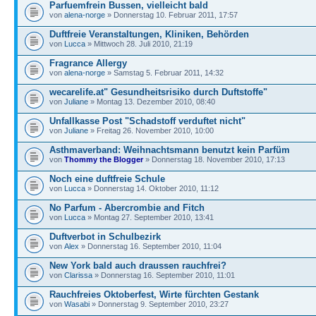
Parfuemfrein Bussen, vielleicht bald
von
alena-norge
» Donnerstag 10. Februar 2011, 17:57
Duftfreie Veranstaltungen, Kliniken, Behörden
von
Lucca
» Mittwoch 28. Juli 2010, 21:19
Fragrance Allergy
von
alena-norge
» Samstag 5. Februar 2011, 14:32
wecarelife.at" Gesundheitsrisiko durch Duftstoffe"
von
Juliane
» Montag 13. Dezember 2010, 08:40
Unfallkasse Post "Schadstoff verduftet nicht"
von
Juliane
» Freitag 26. November 2010, 10:00
Asthmaverband: Weihnachtsmann benutzt kein Parfüm
von
Thommy the Blogger
» Donnerstag 18. November 2010, 17:13
Noch eine duftfreie Schule
von
Lucca
» Donnerstag 14. Oktober 2010, 11:12
No Parfum - Abercrombie and Fitch
von
Lucca
» Montag 27. September 2010, 13:41
Duftverbot in Schulbezirk
von
Alex
» Donnerstag 16. September 2010, 11:04
New York bald auch draussen rauchfrei?
von
Clarissa
» Donnerstag 16. September 2010, 11:01
Rauchfreies Oktoberfest, Wirte fürchten Gestank
von
Wasabi
» Donnerstag 9. September 2010, 23:27