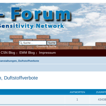
Erweiterte Suche
CSN Blog
EMM Blog
Impressum
|
|
|
eranstaltungen, Duftstoffverbote
n, Duftstoffverbote
ANTWORTEN
ZUGRIF
1
4343