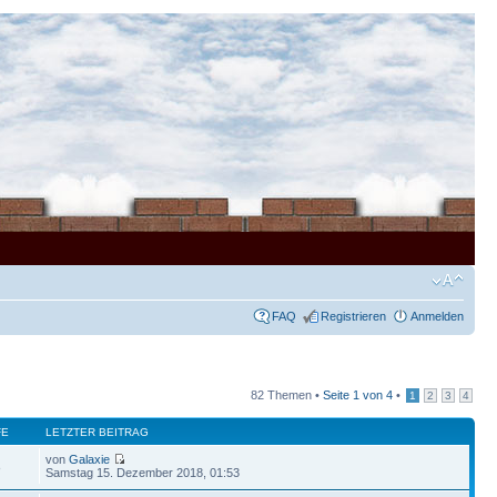
FAQ
Registrieren
Anmelden
82 Themen •
Seite
1
von
4
•
1
2
3
4
FE
LETZTER BEITRAG
von
Galaxie
8
Samstag 15. Dezember 2018, 01:53