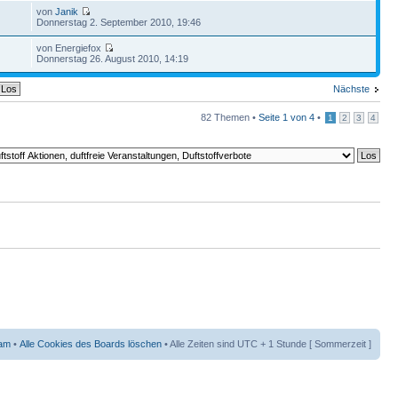
von
Janik
Donnerstag 2. September 2010, 19:46
von Energiefox
Donnerstag 26. August 2010, 14:19
Nächste
82 Themen •
Seite
1
von
4
•
1
2
3
4
am
•
Alle Cookies des Boards löschen
• Alle Zeiten sind UTC + 1 Stunde [ Sommerzeit ]