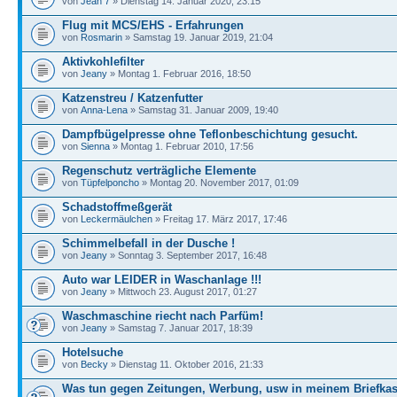
von
Jean 7
» Dienstag 14. Januar 2020, 23:15
Flug mit MCS/EHS - Erfahrungen
von
Rosmarin
» Samstag 19. Januar 2019, 21:04
Aktivkohlefilter
von
Jeany
» Montag 1. Februar 2016, 18:50
Katzenstreu / Katzenfutter
von
Anna-Lena
» Samstag 31. Januar 2009, 19:40
Dampfbügelpresse ohne Teflonbeschichtung gesucht.
von
Sienna
» Montag 1. Februar 2010, 17:56
Regenschutz verträgliche Elemente
von
Tüpfelponcho
» Montag 20. November 2017, 01:09
Schadstoffmeßgerät
von
Leckermäulchen
» Freitag 17. März 2017, 17:46
Schimmelbefall in der Dusche !
von
Jeany
» Sonntag 3. September 2017, 16:48
Auto war LEIDER in Waschanlage !!!
von
Jeany
» Mittwoch 23. August 2017, 01:27
Waschmaschine riecht nach Parfüm!
von
Jeany
» Samstag 7. Januar 2017, 18:39
Hotelsuche
von
Becky
» Dienstag 11. Oktober 2016, 21:33
Was tun gegen Zeitungen, Werbung, usw in meinem Briefka