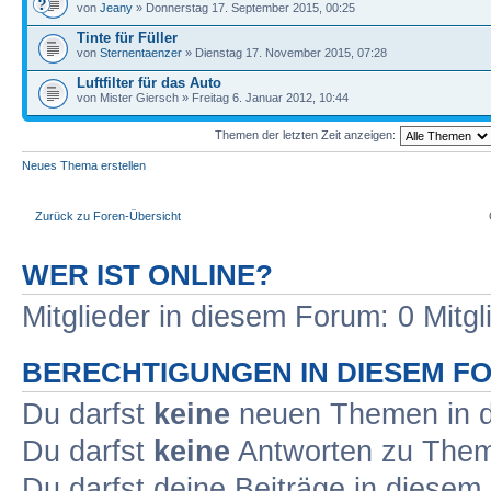
von
Jeany
» Donnerstag 17. September 2015, 00:25
Tinte für Füller
von
Sternentaenzer
» Dienstag 17. November 2015, 07:28
Luftfilter für das Auto
von Mister Giersch » Freitag 6. Januar 2012, 10:44
Themen der letzten Zeit anzeigen:
Neues Thema erstellen
Zurück zu Foren-Übersicht
WER IST ONLINE?
Mitglieder in diesem Forum: 0 Mitg
BERECHTIGUNGEN IN DIESEM F
Du darfst
keine
neuen Themen in d
Du darfst
keine
Antworten zu Theme
Du darfst deine Beiträge in diese