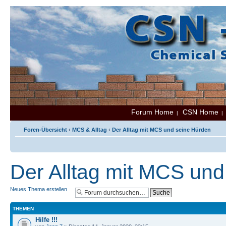
Forum Home
CSN Home
|
Foren-Übersicht
‹
MCS & Alltag
‹
Der Alltag mit MCS und seine Hürden
Der Alltag mit MCS un
Neues Thema erstellen
THEMEN
Hilfe !!!