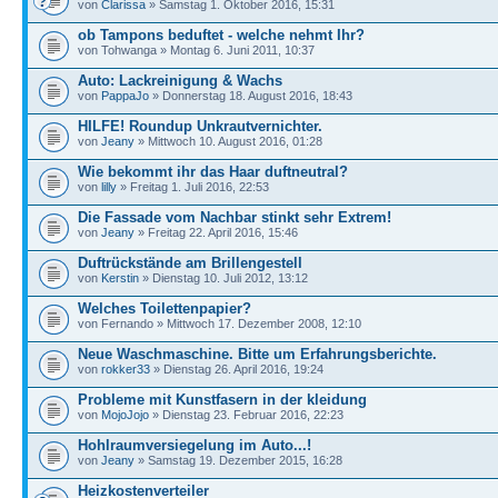
von
Clarissa
» Samstag 1. Oktober 2016, 15:31
ob Tampons beduftet - welche nehmt Ihr?
von Tohwanga » Montag 6. Juni 2011, 10:37
Auto: Lackreinigung & Wachs
von
PappaJo
» Donnerstag 18. August 2016, 18:43
HILFE! Roundup Unkrautvernichter.
von
Jeany
» Mittwoch 10. August 2016, 01:28
Wie bekommt ihr das Haar duftneutral?
von
lilly
» Freitag 1. Juli 2016, 22:53
Die Fassade vom Nachbar stinkt sehr Extrem!
von
Jeany
» Freitag 22. April 2016, 15:46
Duftrückstände am Brillengestell
von
Kerstin
» Dienstag 10. Juli 2012, 13:12
Welches Toilettenpapier?
von Fernando » Mittwoch 17. Dezember 2008, 12:10
Neue Waschmaschine. Bitte um Erfahrungsberichte.
von
rokker33
» Dienstag 26. April 2016, 19:24
Probleme mit Kunstfasern in der kleidung
von
MojoJojo
» Dienstag 23. Februar 2016, 22:23
Hohlraumversiegelung im Auto...!
von
Jeany
» Samstag 19. Dezember 2015, 16:28
Heizkostenverteiler