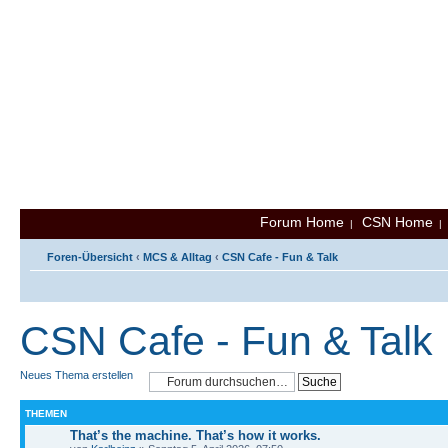
Forum Home
CSN Home
|
Foren-Übersicht
‹
MCS & Alltag
‹
CSN Cafe - Fun & Talk
CSN Cafe - Fun & Talk
Neues Thema erstellen
THEMEN
That’s the machine. That’s how it works.