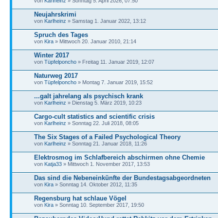
von
Karlheinz
» Sonntag 5. April 2026, 07:50
Neujahrskrimi
von
Karlheinz
» Samstag 1. Januar 2022, 13:12
Spruch des Tages
von
Kira
» Mittwoch 20. Januar 2010, 21:14
Winter 2017
von
Tüpfelponcho
» Freitag 11. Januar 2019, 12:07
Naturweg 2017
von
Tüpfelponcho
» Montag 7. Januar 2019, 15:52
...galt jahrelang als psychisch krank
von
Karlheinz
» Dienstag 5. März 2019, 10:23
Cargo-cult statistics and scientific crisis
von
Karlheinz
» Sonntag 22. Juli 2018, 08:05
The Six Stages of a Failed Psychological Theory
von
Karlheinz
» Sonntag 21. Januar 2018, 11:26
Elektrosmog im Schlafbereich abschirmen ohne Chemie
von
Katja33
» Mittwoch 1. November 2017, 13:53
Das sind die Nebeneinkünfte der Bundestagsabgeordneten
von
Kira
» Sonntag 14. Oktober 2012, 11:35
Regensburg hat schlaue Vögel
von
Kira
» Sonntag 10. September 2017, 19:50