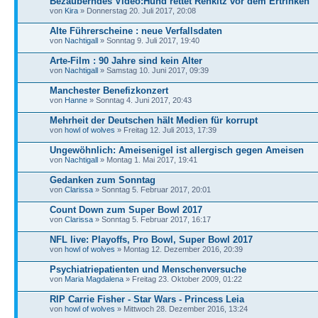
Bezauberndes Video:Hund rettet Rehkitz vor dem Ertrinken
von
Kira
» Donnerstag 20. Juli 2017, 20:08
Alte Führerscheine : neue Verfallsdaten
von
Nachtigall
» Sonntag 9. Juli 2017, 19:40
Arte-Film : 90 Jahre sind kein Alter
von
Nachtigall
» Samstag 10. Juni 2017, 09:39
Manchester Benefizkonzert
von
Hanne
» Sonntag 4. Juni 2017, 20:43
Mehrheit der Deutschen hält Medien für korrupt
von
howl of wolves
» Freitag 12. Juli 2013, 17:39
Ungewöhnlich: Ameisenigel ist allergisch gegen Ameisen
von
Nachtigall
» Montag 1. Mai 2017, 19:41
Gedanken zum Sonntag
von
Clarissa
» Sonntag 5. Februar 2017, 20:01
Count Down zum Super Bowl 2017
von
Clarissa
» Sonntag 5. Februar 2017, 16:17
NFL live: Playoffs, Pro Bowl, Super Bowl 2017
von
howl of wolves
» Montag 12. Dezember 2016, 20:39
Psychiatriepatienten und Menschenversuche
von
Maria Magdalena
» Freitag 23. Oktober 2009, 01:22
RIP Carrie Fisher - Star Wars - Princess Leia
von
howl of wolves
» Mittwoch 28. Dezember 2016, 13:24