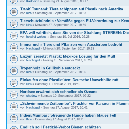
von
Karlheinz
» Samstag 21. August 2010, 08:17
'Dank' Tsunami: Tiere schippern auf Plastik nach Amerika
von
Kira
» Samstag 30. September 2017, 10:33
Tierschutzbündnis : Verstöße gegen EU-Verordnung zur Ken
von
Kira
» Mittwoch 27. September 2017, 19:59
EPA will wörtlich, dass Sie von der Strahlung STERBEN: Die
von
howl of wolves
» Sonntag 10. Juli 2016, 02:28
Immer mehr Tiere und Pflanzen vom Aussterben bedroht
von
Nachtigall
» Mittwoch 20. September 2017, 19:19
Enzym zersetzt Plastik: Mexikos Lösung für den Müll
von
Nachtigall
» Freitag 15. September 2017, 18:28
Tropenholz in Grillkohle entdeckt
von
Kira
» Dienstag 12. September 2017, 18:06
Einkaufen ohne Plastiktüten: Deutsche Umwelthilfe ruft
von
Kira
» Samstag 1. Februar 2014, 19:49
Nordsee erwärmt sich schneller als Ozeane
von
shadow
» Sonntag 10. September 2017, 09:22
„Schwimmende Zeitbombe“: Frachter vor Kanaren in Flamm
von
Nachtigall
» Sonntag 27. August 2017, 10:41
Indien/Mumbai : Streunende Hunde haben blaues Fell
von
Kira
» Donnerstag 17. August 2017, 18:28
Endlich soll Pestizid-Verbot Bienen schützen