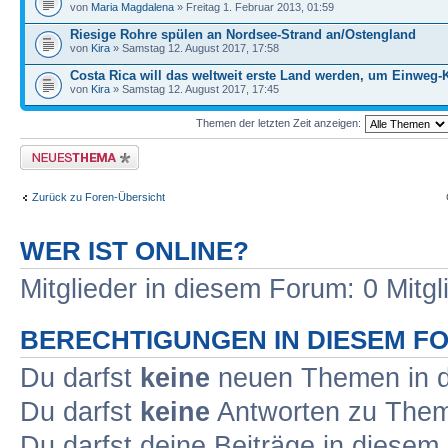
von
Maria Magdalena
» Freitag 1. Februar 2013, 01:59
Riesige Rohre spülen an Nordsee-Strand an/Ostengland
von
Kira
» Samstag 12. August 2017, 17:58
Costa Rica will das weltweit erste Land werden, um Einweg-
von
Kira
» Samstag 12. August 2017, 17:45
Themen der letzten Zeit anzeigen:
Neues Thema erstellen
Zurück zu Foren-Übersicht
WER IST ONLINE?
Mitglieder in diesem Forum: 0 Mitg
BERECHTIGUNGEN IN DIESEM F
Du darfst
keine
neuen Themen in d
Du darfst
keine
Antworten zu Theme
Du darfst deine Beiträge in diese