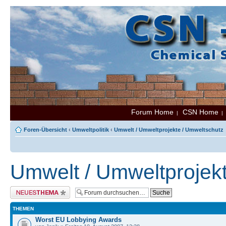
Forum Home
CSN Home
|
Foren-Übersicht
‹
Umweltpolitik
‹
Umwelt / Umweltprojekte / Umweltschutz
Umwelt / Umweltprojek
Neues Thema erstellen
THEMEN
Worst EU Lobbying Awards