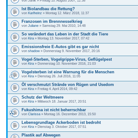
von Janik » Freitag 10. August 2007, 12:38
Ist Biolandbau die Rettung?
von
Karlheinz
» Montag 12. März 2018, 11:37
Franzosen im Brennnesselkrieg
von
Juliane
» Samstag 29. Mai 2010, 14:48
So verändert das Leben in der Stadt die Tiere
von
Kira
» Montag 13. November 2017, 07:42
Emissionsfreie E-Autos gibt es gar nicht
von
shadow
» Donnerstag 9. November 2017, 20:16
Vogel-Sterben, Vogelgrippe-Virus, Geflügelpest
von
Kira
» Donnerstag 10. November 2016, 21:03
Vogelsterben ist eine Warnung für die Menschen
von
Kira
» Dienstag 26. Juli 2016, 11:05
Öl verschmutzt Strände von Rügen und Usedom
von
Kira
» Freitag 4. April 2014, 09:42
Schutz der Weltmeere
von
Kira
» Mittwoch 18. Januar 2017, 20:51
Fukushima ist nicht beherrschbar
von
Clarissa
» Montag 16. Dezember 2013, 15:50
Lebensgrundlage Ackerboden ist bedroht
von
Kira
» Dienstag 3. Oktober 2017, 07:51
Plastik auf Abwegen