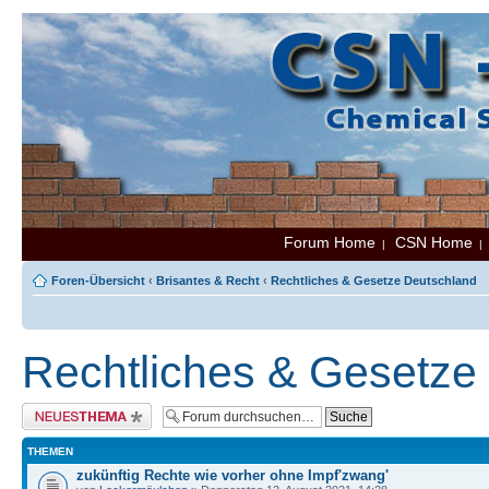
Forum Home
CSN Home
|
Foren-Übersicht
‹
Brisantes & Recht
‹
Rechtliches & Gesetze Deutschland
Rechtliches & Gesetze
Neues Thema erstellen
THEMEN
zukünftig Rechte wie vorher ohne Impf'zwang'