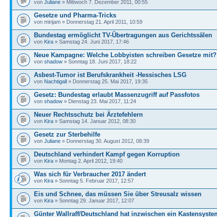
von
Juliane
» Mittwoch 7. Dezember 2011, 00:55
Gesetze und Pharma-Tricks
von mirijam » Donnerstag 21. April 2011, 10:59
Bundestag ermöglicht TV-Übertragungen aus Gerichtssälen
von
Kira
» Samstag 24. Juni 2017, 17:46
Neue Kampagne: Welche Lobbyisten schreiben Gesetze mit?
von
shadow
» Sonntag 18. Juni 2017, 18:22
Asbest-Tumor ist Berufskrankheit -Hessisches LSG
von
Nachtigall
» Donnerstag 25. Mai 2017, 19:35
Gesetz: Bundestag erlaubt Massenzugriff auf Passfotos
von
shadow
» Dienstag 23. Mai 2017, 11:24
Neuer Rechtsschutz bei Ärztefehlern
von
Kira
» Samstag 14. Januar 2012, 08:30
Gesetz zur Sterbehilfe
von
Juliane
» Donnerstag 30. August 2012, 08:39
Deutschland verhindert Kampf gegen Korruption
von
Kira
» Montag 2. April 2012, 19:40
Was sich für Verbraucher 2017 ändert
von
Kira
» Sonntag 5. Februar 2017, 12:57
Eis und Schnee, das müssen Sie über Streusalz wissen
von
Kira
» Sonntag 29. Januar 2017, 12:07
Günter Wallraff/Deutschland hat inzwischen ein Kastensyste