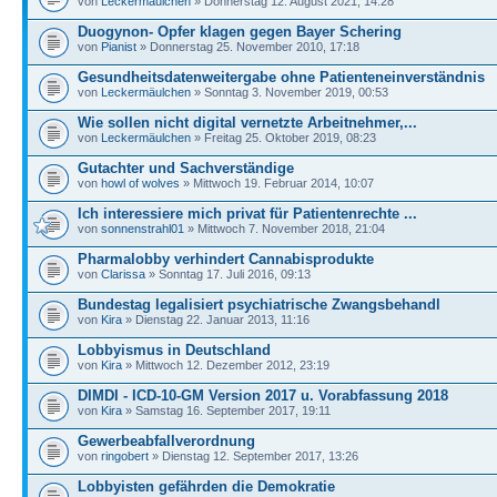
von
Leckermäulchen
» Donnerstag 12. August 2021, 14:28
Duogynon- Opfer klagen gegen Bayer Schering
von
Pianist
» Donnerstag 25. November 2010, 17:18
Gesundheitsdatenweitergabe ohne Patienteneinverständnis
von
Leckermäulchen
» Sonntag 3. November 2019, 00:53
Wie sollen nicht digital vernetzte Arbeitnehmer,...
von
Leckermäulchen
» Freitag 25. Oktober 2019, 08:23
Gutachter und Sachverständige
von
howl of wolves
» Mittwoch 19. Februar 2014, 10:07
Ich interessiere mich privat für Patientenrechte ...
von
sonnenstrahl01
» Mittwoch 7. November 2018, 21:04
Pharmalobby verhindert Cannabisprodukte
von
Clarissa
» Sonntag 17. Juli 2016, 09:13
Bundestag legalisiert psychiatrische Zwangsbehandl
von
Kira
» Dienstag 22. Januar 2013, 11:16
Lobbyismus in Deutschland
von
Kira
» Mittwoch 12. Dezember 2012, 23:19
DIMDI - ICD-10-GM Version 2017 u. Vorabfassung 2018
von
Kira
» Samstag 16. September 2017, 19:11
Gewerbeabfallverordnung
von
ringobert
» Dienstag 12. September 2017, 13:26
Lobbyisten gefährden die Demokratie