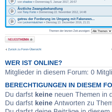
von
shadow
» Donnerstag 5. Januar 2017, 20:57
Ärztliche Zwangsbehandlung
von
Tony Forte
» Donnerstag 22. November 2012, 14:48
getreu der Forderung im Umgang mit Fakenews...
von
Leckermäulchen
» Dienstag 13. Dezember 2016, 21:21
Themen der letzten Zeit anzeigen:
Neues Thema erstellen
Zurück zu Foren-Übersicht
WER IST ONLINE?
Mitglieder in diesem Forum: 0 Mitg
BERECHTIGUNGEN IN DIESEM F
Du darfst
keine
neuen Themen in d
Du darfst
keine
Antworten zu Theme
Du darfst deine Beiträge in diese