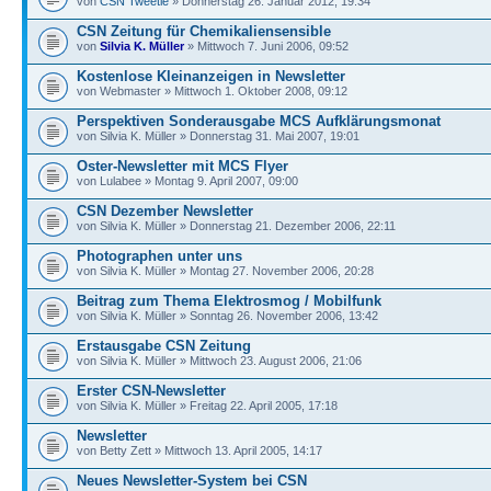
von
CSN Tweetie
» Donnerstag 26. Januar 2012, 19:34
CSN Zeitung für Chemikaliensensible
von
Silvia K. Müller
» Mittwoch 7. Juni 2006, 09:52
Kostenlose Kleinanzeigen in Newsletter
von Webmaster » Mittwoch 1. Oktober 2008, 09:12
Perspektiven Sonderausgabe MCS Aufklärungsmonat
von Silvia K. Müller » Donnerstag 31. Mai 2007, 19:01
Oster-Newsletter mit MCS Flyer
von Lulabee » Montag 9. April 2007, 09:00
CSN Dezember Newsletter
von Silvia K. Müller » Donnerstag 21. Dezember 2006, 22:11
Photographen unter uns
von Silvia K. Müller » Montag 27. November 2006, 20:28
Beitrag zum Thema Elektrosmog / Mobilfunk
von Silvia K. Müller » Sonntag 26. November 2006, 13:42
Erstausgabe CSN Zeitung
von Silvia K. Müller » Mittwoch 23. August 2006, 21:06
Erster CSN-Newsletter
von Silvia K. Müller » Freitag 22. April 2005, 17:18
Newsletter
von Betty Zett » Mittwoch 13. April 2005, 14:17
Neues Newsletter-System bei CSN