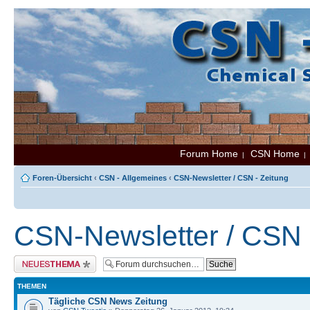
Forum Home
CSN Home
|
Foren-Übersicht
‹
CSN - Allgemeines
‹
CSN-Newsletter / CSN - Zeitung
CSN-Newsletter / CSN 
Neues Thema erstellen
THEMEN
Tägliche CSN News Zeitung