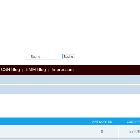
Erweiterte Suche
CSN Blog
EMM Blog
Impressum
|
|
|
ANTWORTEN
ZUGRIF
0
2747