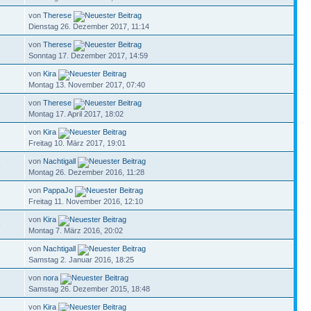
von
Therese
Dienstag 26. Dezember 2017, 11:14
von
Therese
Sonntag 17. Dezember 2017, 14:59
von
Kira
Montag 13. November 2017, 07:40
von
Therese
3
Montag 17. April 2017, 18:02
von
Kira
1
Freitag 10. März 2017, 19:01
von
Nachtigall
6
Montag 26. Dezember 2016, 11:28
von
PappaJo
3
Freitag 11. November 2016, 12:10
von
Kira
8
Montag 7. März 2016, 20:02
von
Nachtigall
1
Samstag 2. Januar 2016, 18:25
von
nora
2
Samstag 26. Dezember 2015, 18:48
von
Kira