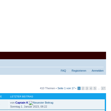
FAQ
Registrieren
Anmelden
410 Themen •
Seite
1
von
17
•
...
1
2
3
4
5
17
FE
LETZTER BEITRAG
von
Captain K
6
Sonntag 1. Januar 2023, 08:22