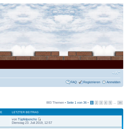
FAQ
Registrieren
Anmelden
883 Themen •
Seite
1
von
36
•
...
1
2
3
4
5
36
FE
LETZTER BEITRAG
von
Tüpfelponcho
3
Dienstag 23. Juli 2019, 12:57