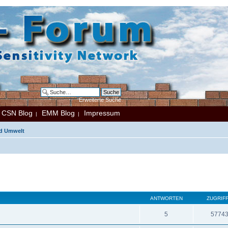
Erweiterte Suche
CSN Blog
EMM Blog
Impressum
|
|
|
nd Umwelt
ANTWORTEN
ZUGRIF
5
5774