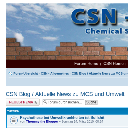
Forum Home
CSN Home
|
Foren-Übersicht
‹
CSN - Allgemeines
‹
CSN Blog / Aktuelle News zu MCS u
CSN Blog / Aktuelle News zu MCS und Umwelt
Neues Thema erstellen
THEMEN
Psychothese bei Umweltkrankheiten ist Bullshit
von
Thommy the Blogger
» Sonntag 14. März 2010, 00:24