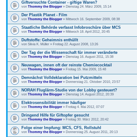
Giftversuchte Container - giftige Waren?
von
Thommy the Blogger
» Dienstag 24. März 2009, 15:14
Der Plastik Planet - Film
von
Thommy the Blogger
» Mittwoch 16. September 2009, 08:38
Staatliche Behörde verfasst Infobroschüre über MCS
von
Thommy the Blogger
» Mittwoch 18. April 2012, 20:45
Duftstoffe: Geheimnis enthüllt
von Silvia K. Müller » Freitag 22. August 2008, 13:26
Der Tag der die Wissenschaft für immer veränderte
von
Thommy the Blogger
» Dienstag 16. August 2011, 15:38
Neuwagen, innen oft der reinste Chemiecocktail
von
Thommy the Blogger
» Freitag 15. Mai 2009, 15:48
Demnächst Volldeklaration bei Putzmitteln
von
Thommy the Blogger
» Donnerstag 21. Oktober 2010, 23:57
NORAH Fluglärm-Studie von der Lobby gesteuert?
von
Thommy the Blogger
» Dienstag 14. August 2012, 20:39
Elektrosensibilität immer häufiger
von
Thommy the Blogger
» Freitag 4. Mai 2012, 07:07
Dringend Hilfe für Giftopfer gesucht
von
Thommy the Blogger
» Freitag 30. März 2012, 20:42
Folge einer Impfung: MCS, CFS, Rollstuhl
von
Thommy the Blogger
» Donnerstag 25. August 2011, 20:13