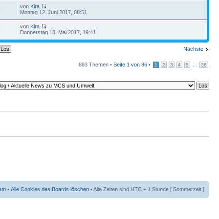
von
Kira
1
Montag 12. Juni 2017, 08:51
von
Kira
9
Donnerstag 18. Mai 2017, 19:41
Nächste
883 Themen •
Seite
1
von
36
•
...
1
2
3
4
5
36
am
•
Alle Cookies des Boards löschen
• Alle Zeiten sind UTC + 1 Stunde [ Sommerzeit ]