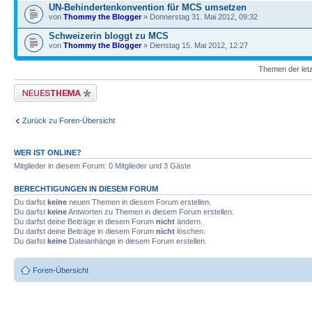
UN-Behindertenkonvention für MCS umsetzen
von
Thommy the Blogger
» Donnerstag 31. Mai 2012, 09:32
Schweizerin bloggt zu MCS
von
Thommy the Blogger
» Dienstag 15. Mai 2012, 12:27
Themen der letz
Neues Thema erstellen
Zurück zu Foren-Übersicht
WER IST ONLINE?
Mitglieder in diesem Forum: 0 Mitglieder und 3 Gäste
BERECHTIGUNGEN IN DIESEM FORUM
Du darfst
keine
neuen Themen in diesem Forum erstellen.
Du darfst
keine
Antworten zu Themen in diesem Forum erstellen.
Du darfst deine Beiträge in diesem Forum
nicht
ändern.
Du darfst deine Beiträge in diesem Forum
nicht
löschen.
Du darfst
keine
Dateianhänge in diesem Forum erstellen.
Foren-Übersicht