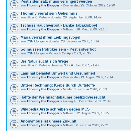
Pestizideinsatz muss verringert werden
von
Thommy the Blogger
» Donnerstag 25. Oktober 2012, 19:20
Thommy verrät sein Geheimnis
von Silvia K. Müller » Sonntag 28. September 2008, 14:49
Tschüss Rauchverbot - Danke Tabaklobby!
von
Thommy the Blogger
» Mittwoch 18. März 2009, 22:16
Maria verrät ihren Lieblingsvogel
von
CSN Blogger
» Sonntag 28. Dezember 2008, 18:14
So müssen Politiker sein - Pestizidverbot
von
CSN Blogger
» Mittwoch 29. April 2009, 20:35
Die Natur sucht sich Wege
von Silvia K. Müller » Dienstag 30. Oktober 2007, 21:40
Laminat belastet Umwelt und Gesundheit
von
Thommy the Blogger
» Donnerstag 13. August 2009, 12:14
Bittere Rechnung: Krebs durch Duftstoffe
von
Thommy the Blogger
» Montag 1. Februar 2010, 23:13
Hälfte der Weihnachtsbäume pestizidverseucht
von
Thommy the Blogger
» Freitag 16. Dezember 2011, 21:46
Wikipedia Ärzte schreiben gegen MCS
von
Thommy the Blogger
» Mittwoch 12. August 2009, 10:15
Anonymous ist unsere Zukunft
von
Thommy the Blogger
» Mittwoch 8. Februar 2012, 22:21