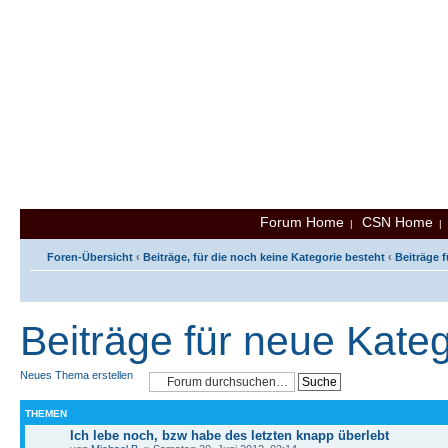
Forum Home
CSN Home
|
Foren-Übersicht
‹
Beiträge, für die noch keine Kategorie besteht
‹
Beiträge 
Beiträge für neue Kate
Neues Thema erstellen
THEMEN
Ich lebe noch, bzw habe des letzten knapp überlebt