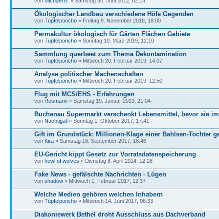
von
Michael B.
» Samstag 30. Juni 2012, 02:14
Ökologischer Landbau verschiedene Höfe Gegenden
von
Tüpfelponcho
» Freitag 9. November 2018, 18:00
Permakultur ökologisch für Gärten Flächen Gebiete
von
Tüpfelponcho
» Sonntag 10. März 2019, 12:10
Sammlung querbeet zum Thema Dekontamination
von
Tüpfelponcho
» Mittwoch 20. Februar 2019, 14:07
Analyse politischer Machenschaften
von
Tüpfelponcho
» Mittwoch 20. Februar 2019, 12:50
Flug mit MCS/EHS - Erfahrungen
von
Rosmarin
» Samstag 19. Januar 2019, 21:04
Buchenau Supermarkt verschenkt Lebensmittel, bevor sie i
von
Nachtigall
» Sonntag 1. Oktober 2017, 17:41
Gift im Grundstück: Millionen-Klage einer Bahlsen-Tochter g
von
Kira
» Samstag 16. September 2017, 18:46
EU-Gericht kippt Gesetz zur Vorratsdatenspeicherung
von
howl of wolves
» Dienstag 8. April 2014, 12:28
Fake News - gefälschte Nachrichten - Lügen
von
shadow
» Mittwoch 1. Februar 2017, 12:37
Welche Medien gehören welchen Inhabern
von
Tüpfelponcho
» Mittwoch 14. Juni 2017, 06:33
Diakoniewerk Bethel droht Ausschluss aus Dachverband