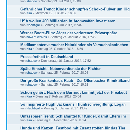
von
shadow
» Sonntag 23. Juli 2017, 19:08
Gefährlicher Trend: Kinder schnupfen Schoko-Pulver um Hig
von
Kira
» Mittwoch 12. Juli 2017, 18:56
USA wollen 400 Milliarden in Atomwaffen investieren
von
Nachtigall
» Sonntag 9. Juli 2017, 19:44
Werner Boote-Film: Jäger der verlorenen Privatsphäre
von
howl of wolves
» Sonntag 24. Januar 2016, 12:36
Medikamentenversuche: Heimkinder als Versuchskaninchen
von
Kira
» Dienstag 25. Oktober 2016, 18:59
Pressefreiheit in Deutschland
von
shadow
» Donnerstag 16. Januar 2014, 17:52
Späte Einsicht - Nebenverdienste der Richter
von
shadow
» Samstag 25. Februar 2017, 20:08
Der große Krankenhaus-Raub - Der Offenbacher Klinik-Skand
von
shadow
» Samstag 25. Februar 2017, 19:52
Schon gehört: Nach dem Burnout kommt jetzt der Freakout
von
Kira
» Dienstag 7. Februar 2017, 20:54
So inspirierte Hugh Jackmans Thunfischvergiftung: Logan
von
Nachtigall
» Montag 30. Januar 2017, 13:49
Unfassbarer Trend: Schlafmittel für Kinder, damit Eltern ihr
von
Kira
» Dienstag 15. November 2016, 11:24
Hunde und Katzen: Fastfood mit Zusatzstoffen für das Tier