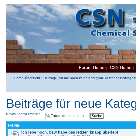
Forum Home
CSN Home
|
Foren-Übersicht
‹
Beiträge, für die noch keine Kategorie besteht
‹
Beiträge 
Beiträge für neue Kate
Neues Thema erstellen
THEMEN
Ich lebe noch, bzw habe des letzten knapp überlebt