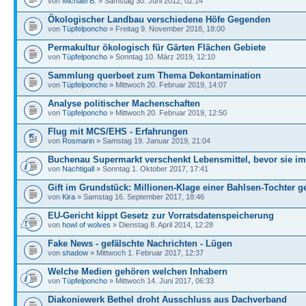
von
Michael B.
» Samstag 30. Juni 2012, 02:14
Ökologischer Landbau verschiedene Höfe Gegenden
von
Tüpfelponcho
» Freitag 9. November 2018, 18:00
Permakultur ökologisch für Gärten Flächen Gebiete
von
Tüpfelponcho
» Sonntag 10. März 2019, 12:10
Sammlung querbeet zum Thema Dekontamination
von
Tüpfelponcho
» Mittwoch 20. Februar 2019, 14:07
Analyse politischer Machenschaften
von
Tüpfelponcho
» Mittwoch 20. Februar 2019, 12:50
Flug mit MCS/EHS - Erfahrungen
von
Rosmarin
» Samstag 19. Januar 2019, 21:04
Buchenau Supermarkt verschenkt Lebensmittel, bevor sie i
von
Nachtigall
» Sonntag 1. Oktober 2017, 17:41
Gift im Grundstück: Millionen-Klage einer Bahlsen-Tochter g
von
Kira
» Samstag 16. September 2017, 18:46
EU-Gericht kippt Gesetz zur Vorratsdatenspeicherung
von
howl of wolves
» Dienstag 8. April 2014, 12:28
Fake News - gefälschte Nachrichten - Lügen
von
shadow
» Mittwoch 1. Februar 2017, 12:37
Welche Medien gehören welchen Inhabern
von
Tüpfelponcho
» Mittwoch 14. Juni 2017, 06:33
Diakoniewerk Bethel droht Ausschluss aus Dachverband