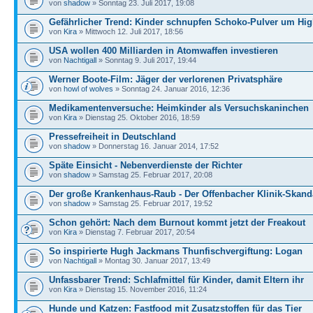
von
shadow
» Sonntag 23. Juli 2017, 19:08
Gefährlicher Trend: Kinder schnupfen Schoko-Pulver um Hig
von
Kira
» Mittwoch 12. Juli 2017, 18:56
USA wollen 400 Milliarden in Atomwaffen investieren
von
Nachtigall
» Sonntag 9. Juli 2017, 19:44
Werner Boote-Film: Jäger der verlorenen Privatsphäre
von
howl of wolves
» Sonntag 24. Januar 2016, 12:36
Medikamentenversuche: Heimkinder als Versuchskaninchen
von
Kira
» Dienstag 25. Oktober 2016, 18:59
Pressefreiheit in Deutschland
von
shadow
» Donnerstag 16. Januar 2014, 17:52
Späte Einsicht - Nebenverdienste der Richter
von
shadow
» Samstag 25. Februar 2017, 20:08
Der große Krankenhaus-Raub - Der Offenbacher Klinik-Skand
von
shadow
» Samstag 25. Februar 2017, 19:52
Schon gehört: Nach dem Burnout kommt jetzt der Freakout
von
Kira
» Dienstag 7. Februar 2017, 20:54
So inspirierte Hugh Jackmans Thunfischvergiftung: Logan
von
Nachtigall
» Montag 30. Januar 2017, 13:49
Unfassbarer Trend: Schlafmittel für Kinder, damit Eltern ihr
von
Kira
» Dienstag 15. November 2016, 11:24
Hunde und Katzen: Fastfood mit Zusatzstoffen für das Tier