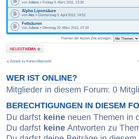
von
Juliane
» Freitag 4. März 2011, 13:30
Alpha Liponsäure
von
Alex
» Donnerstag 5. April 2012, 14:52
Fettsäuren
von
Juliane
» Dienstag 20. März 2012, 07:33
Themen der letzten Zeit anzeigen:
Neues Thema erstellen
Zurück zu Foren-Übersicht
WER IST ONLINE?
Mitglieder in diesem Forum: 0 Mitg
BERECHTIGUNGEN IN DIESEM F
Du darfst
keine
neuen Themen in d
Du darfst
keine
Antworten zu Theme
Du darfst deine Beiträge in diese