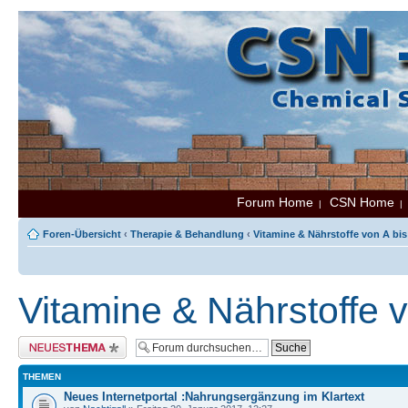
Forum Home
CSN Home
|
Foren-Übersicht
‹
Therapie & Behandlung
‹
Vitamine & Nährstoffe von A bis
Vitamine & Nährstoffe v
Neues Thema erstellen
THEMEN
Neues Internetportal :Nahrungsergänzung im Klartext