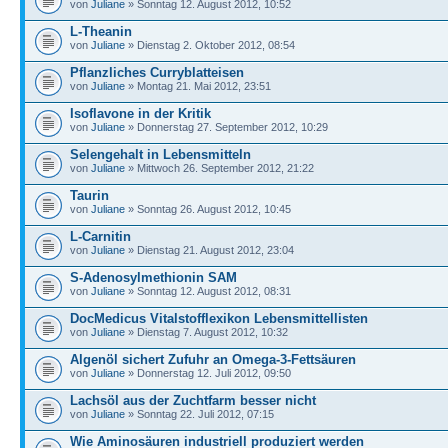
von
Juliane
» Sonntag 12. August 2012, 10:52
L-Theanin
von
Juliane
» Dienstag 2. Oktober 2012, 08:54
Pflanzliches Curryblatteisen
von
Juliane
» Montag 21. Mai 2012, 23:51
Isoflavone in der Kritik
von
Juliane
» Donnerstag 27. September 2012, 10:29
Selengehalt in Lebensmitteln
von
Juliane
» Mittwoch 26. September 2012, 21:22
Taurin
von
Juliane
» Sonntag 26. August 2012, 10:45
L-Carnitin
von
Juliane
» Dienstag 21. August 2012, 23:04
S-Adenosylmethionin SAM
von
Juliane
» Sonntag 12. August 2012, 08:31
DocMedicus Vitalstofflexikon Lebensmittellisten
von
Juliane
» Dienstag 7. August 2012, 10:32
Algenöl sichert Zufuhr an Omega-3-Fettsäuren
von
Juliane
» Donnerstag 12. Juli 2012, 09:50
Lachsöl aus der Zuchtfarm besser nicht
von
Juliane
» Sonntag 22. Juli 2012, 07:15
Wie Aminosäuren industriell produziert werden