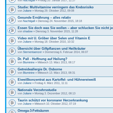
von
Nachtigall
» Freitag 20. Januar 2017, 12:27
Studie: Multivitamine verringern das Krebsrisiko
von
Juliane
» Montag 29. Oktober 2012, 09:08
Gesunde Ernährung – alles relativ
von
Nachtigall
» Dienstag 24. November 2015, 18:18
Essen Sie doch was Sie wollen – aber schlucken Sie nicht j
von
shadow
» Dienstag 3. November 2015, 11:28
Video mit U. Gröber über Selen und Vitamin E
von
Juliane
» Montag 18. Oktober 2010, 10:32
Übersicht über Giftpflanzen und Heilkräuter
von
Sternentaenzer
» Donnerstag 6. Februar 2014, 06:07
Dr. Pall - Hoffnung auf Heilung?
von
Bluminine
» Mittwoch 13. März 2013, 08:17
Getreideallergie Dr. Osborne
von
Bluminine
» Mittwoch 13. März 2013, 08:31
Eiweißkonzentrat aus Kartoffel- und Hühnereiweiß
von
Juliane
» Freitag 4. März 2011, 11:11
Nationale Verzehrsstudie
von
Juliane
» Montag 3. Dezember 2012, 08:13
Taurin schützt vor koronarer Herzerkrankung
von
Juliane
» Mittwoch 10. Oktober 2012, 07:19
Omega-3-Fettsäuren