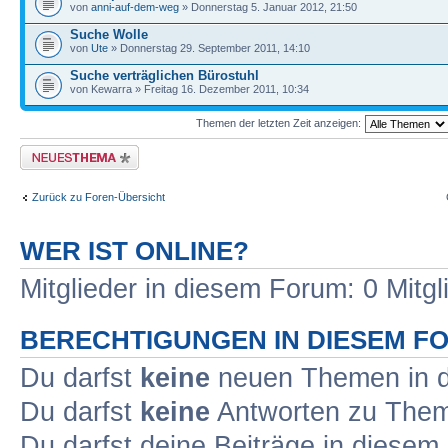
von
anni-auf-dem-weg
» Donnerstag 5. Januar 2012, 21:50
Suche Wolle
von
Ute
» Donnerstag 29. September 2011, 14:10
Suche verträglichen Bürostuhl
von Kewarra » Freitag 16. Dezember 2011, 10:34
Themen der letzten Zeit anzeigen:
Neues Thema erstellen
Zurück zu Foren-Übersicht
WER IST ONLINE?
Mitglieder in diesem Forum: 0 Mitg
BERECHTIGUNGEN IN DIESEM F
Du darfst
keine
neuen Themen in d
Du darfst
keine
Antworten zu Theme
Du darfst deine Beiträge in diese