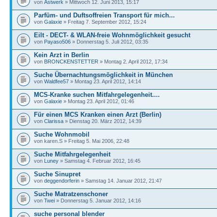
von
Astwerk
» Mittwoch 12. Juni 2013, 15:17
Parfüm- und Duftsoffreien Transport für mich...
von
Galaxie
» Freitag 7. September 2012, 15:24
Eilt - DECT- & WLAN-freie Wohnmöglichkeit gesucht
von
Payaso506
» Donnerstag 5. Juli 2012, 03:35
Kein Arzt in Berlin
von
BRONCKENSTETTER
» Montag 2. April 2012, 17:34
Suche Übernachtungsmöglichkeit in München
von
Waldfee57
» Montag 23. April 2012, 14:14
MCS-Kranke suchen Mitfahrgelegenheit....
von
Galaxie
» Montag 23. April 2012, 01:46
Für einen MCS Kranken einen Arzt (Berlin)
von
Clarissa
» Dienstag 20. März 2012, 14:39
Suche Wohnmobil
von karen.S » Freitag 5. Mai 2006, 22:48
Suche Mitfahrgelegenheit
von
Luney
» Samstag 4. Februar 2012, 16:45
Suche Sinupret
von
deggendorferin
» Samstag 14. Januar 2012, 21:47
Suche Matratzenschoner
von
Twei
» Donnerstag 5. Januar 2012, 14:16
suche personal blender