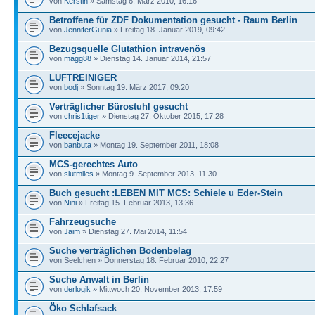
von
Kerstin
» Samstag 6. März 2010, 16:16
Betroffene für ZDF Dokumentation gesucht - Raum Berlin
von
JenniferGunia
» Freitag 18. Januar 2019, 09:42
Bezugsquelle Glutathion intravenös
von
magg88
» Dienstag 14. Januar 2014, 21:57
LUFTREINIGER
von
bodj
» Sonntag 19. März 2017, 09:20
Verträglicher Bürostuhl gesucht
von
chris1tiger
» Dienstag 27. Oktober 2015, 17:28
Fleecejacke
von
banbuta
» Montag 19. September 2011, 18:08
MCS-gerechtes Auto
von
slutmiles
» Montag 9. September 2013, 11:30
Buch gesucht :LEBEN MIT MCS: Schiele u Eder-Stein
von
Nini
» Freitag 15. Februar 2013, 13:36
Fahrzeugsuche
von
Jaim
» Dienstag 27. Mai 2014, 11:54
Suche verträglichen Bodenbelag
von Seelchen » Donnerstag 18. Februar 2010, 22:27
Suche Anwalt in Berlin
von
derlogik
» Mittwoch 20. November 2013, 17:59
Öko Schlafsack