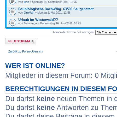
von
jean
» Sonntag 18. September 2011, 16:39
Baubiologische Dach-Whg. 63500 Seligenstadt
von
OrgMan
» Montag 2. Mai 2011, 12:58
Urlaub im Westerwald??
von Tohwanga » Donnerstag 16. Juni 2011, 18:25
Themen der letzten Zeit anzeigen:
Neues Thema erstellen
Zurück zu Foren-Übersicht
WER IST ONLINE?
Mitglieder in diesem Forum: 0 Mitg
BERECHTIGUNGEN IN DIESEM F
Du darfst
keine
neuen Themen in d
Du darfst
keine
Antworten zu Theme
Du darfst deine Beiträge in diese