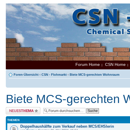
Forum Home
CSN Home
|
Foren-Übersicht
‹
CSN - Flohmarkt
‹
Biete MCS-gerechten Wohnraum
Biete MCS-gerechten
Neues Thema erstellen
THEMEN
Doppelhaushälfte zum Verkauf neben MCS/EHSlerin