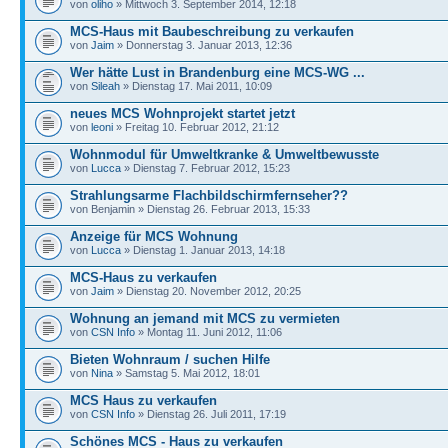
von
oliho
» Mittwoch 3. September 2014, 12:18
MCS-Haus mit Baubeschreibung zu verkaufen
von
Jaim
» Donnerstag 3. Januar 2013, 12:36
Wer hätte Lust in Brandenburg eine MCS-WG ...
von
Sileah
» Dienstag 17. Mai 2011, 10:09
neues MCS Wohnprojekt startet jetzt
von
leoni
» Freitag 10. Februar 2012, 21:12
Wohnmodul für Umweltkranke & Umweltbewusste
von
Lucca
» Dienstag 7. Februar 2012, 15:23
Strahlungsarme Flachbildschirmfernseher??
von Benjamin » Dienstag 26. Februar 2013, 15:33
Anzeige für MCS Wohnung
von
Lucca
» Dienstag 1. Januar 2013, 14:18
MCS-Haus zu verkaufen
von
Jaim
» Dienstag 20. November 2012, 20:25
Wohnung an jemand mit MCS zu vermieten
von
CSN Info
» Montag 11. Juni 2012, 11:06
Bieten Wohnraum / suchen Hilfe
von
Nina
» Samstag 5. Mai 2012, 18:01
MCS Haus zu verkaufen
von
CSN Info
» Dienstag 26. Juli 2011, 17:19
Schönes MCS - Haus zu verkaufen