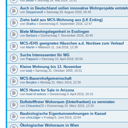
von
Beate
» Sonntag 26. Mai 2024, 15:51
Auch in Deutschland sollen innovative Wohnprojekte entste
von
Steppenwolf
» Samstag 29. August 2020, 05:45
Ziehe bald aus MCS-Wohnung aus (LK Erding)
von
Shafira
» Donnerstag 8. September 2016, 12:47
Biete Mitwohngelegenheit in Esslingen
von
Barbara
» Donnerstag 7. November 2019, 20:45
MCS-/EHS geeignetes Häuschen a.d. Nordsee zum Verkauf
von
Martin
» Mittwoch 11. Juli 2018, 12:38
Suche Interessenten für WG
von
PappaJo
» Dienstag 10. April 2018, 00:56
Kleine Wohnung bis 13. November
von
bodj
» Samstag 31. Oktober 2009, 19:31
MCS-Bauernhofgemeinschaft
von
Bergfee
» Montag 31. März 2014, 22:30
MCS Home for Sale in Arizona
von
howl of wolves
» Donnerstag 9. April 2015, 20:10
Duftstofffreier Wohnraum (Unterfranken) zu vermieten
von
Chisandra72
» Donnerstag 19. März 2015, 12:33
Baubiologische Eigentumswohnungen in Kassel
von
chris1tiger
» Freitag 6. Juni 2014, 10:54
Ökologischer Wohnraum in Wien