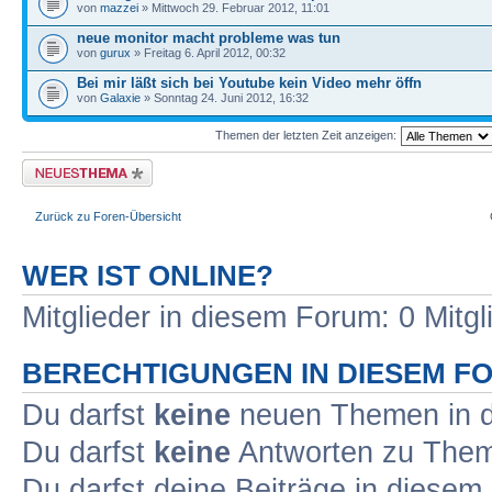
von
mazzei
» Mittwoch 29. Februar 2012, 11:01
neue monitor macht probleme was tun
von
gurux
» Freitag 6. April 2012, 00:32
Bei mir läßt sich bei Youtube kein Video mehr öffn
von
Galaxie
» Sonntag 24. Juni 2012, 16:32
Themen der letzten Zeit anzeigen:
Neues Thema erstellen
Zurück zu Foren-Übersicht
WER IST ONLINE?
Mitglieder in diesem Forum: 0 Mitg
BERECHTIGUNGEN IN DIESEM F
Du darfst
keine
neuen Themen in d
Du darfst
keine
Antworten zu Theme
Du darfst deine Beiträge in diese