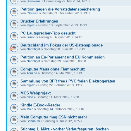
von
Steinkauz
» Donnerstag 22. Mai 2014, 16:10
Petition gegen die Vorratsdatenspeicherung
von
Clarissa
» Dienstag 3. Dezember 2013, 13:35
Drucker Erfahrungen
von
algiox
» Freitag 13. September 2013, 15:21
PC Lautsprecher-Tipp gesucht
von
Simon
» Freitag 16. August 2013, 14:13
Deutschland im Fokus der US-Datenspionage
von
Nachtigall
» Sonntag 30. Juni 2013, 17:49
Petition an Eu-Parlament und EU Kommission
von
Nachtigall
» Samstag 29. Juni 2013, 08:58
Computer Maus ohne Flammschutz
von
Tenzca
» Dienstag 14. Mai 2013, 10:13
Sammlung von BFR free / PVC freien Elektrogeräten
von
algiox
» Freitag 22. Februar 2013, 13:36
MCS Webprojekt
von
oliho
» Sonntag 11. März 2012, 15:38
Kindle E-Book-Reader
von
Mike
» Sonntag 14. Oktober 2012, 19:16
Mein Computer mag CSN nicht mehr
von
Schnaufti
» Sonntag 8. Juli 2012, 10:53
Stichtag 1. März - vorher Verlaufsspuren löschen