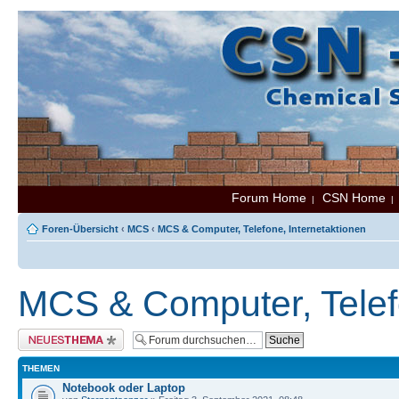
Forum Home
CSN Home
|
Foren-Übersicht
‹
MCS
‹
MCS & Computer, Telefone, Internetaktionen
MCS & Computer, Telefo
Neues Thema erstellen
THEMEN
Notebook oder Laptop