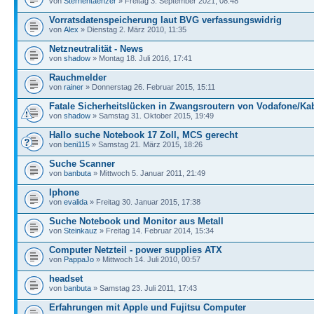
von
Sternentaenzer
» Freitag 3. September 2021, 08:48
Vorratsdatenspeicherung laut BVG verfassungswidrig
von
Alex
» Dienstag 2. März 2010, 11:35
Netzneutralität - News
von
shadow
» Montag 18. Juli 2016, 17:41
Rauchmelder
von
rainer
» Donnerstag 26. Februar 2015, 15:11
Fatale Sicherheitslücken in Zwangsroutern von Vodafone/Ka
von
shadow
» Samstag 31. Oktober 2015, 19:49
Hallo suche Notebook 17 Zoll, MCS gerecht
von
beni115
» Samstag 21. März 2015, 18:26
Suche Scanner
von
banbuta
» Mittwoch 5. Januar 2011, 21:49
Iphone
von
evalida
» Freitag 30. Januar 2015, 17:38
Suche Notebook und Monitor aus Metall
von
Steinkauz
» Freitag 14. Februar 2014, 15:34
Computer Netzteil - power supplies ATX
von
PappaJo
» Mittwoch 14. Juli 2010, 00:57
headset
von
banbuta
» Samstag 23. Juli 2011, 17:43
Erfahrungen mit Apple und Fujitsu Computer