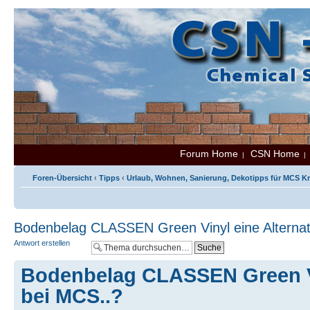
Forum Home
CSN Home
|
Foren-Übersicht
‹
Tipps
‹
Urlaub, Wohnen, Sanierung, Dekotipps für MCS K
Bodenbelag CLASSEN Green Vinyl eine Alternat
Antwort erstellen
Bodenbelag CLASSEN Green Vi
bei MCS..?