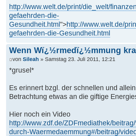
http://www.welt.de/print/die_welt/finan
gefaehrden-die-
Gesundheit.html
">
http://www.welt.de/pr
gefaehrden-die-Gesundheit.html
Wenn Wï¿½rmedï¿½mmung kra
von
Sileah
» Samstag 23. Juli 2011, 12:21
*grusel*
Es erinnert bzgl. der schnellen und all
Betrachtung etwas an die giftige Energi
Hier noch ein Video
http://www.zdf.de/ZDFmediathek/beitra
durch-Waermedaemmung#/beitrag/video