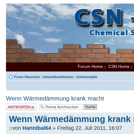
Forum Home
CSN Home
|
Foren-Übersicht
‹
Umweltkrankheiten
‹
Schimmelpilz
Wenn Wärmedämmung krank macht
Antwort erstellen
Wenn Wärmedämmung krank 
von
Hannibal64
» Freitag 22. Juli 2011, 16:07