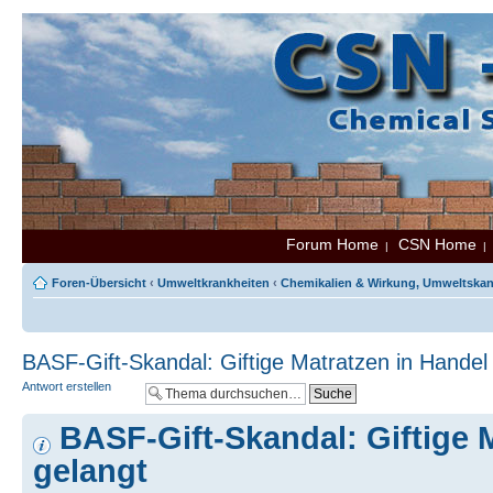
Forum Home
CSN Home
|
Foren-Übersicht
‹
Umweltkrankheiten
‹
Chemikalien & Wirkung, Umweltskand
BASF-Gift-Skandal: Giftige Matratzen in Handel
Antwort erstellen
BASF-Gift-Skandal: Giftige 
gelangt