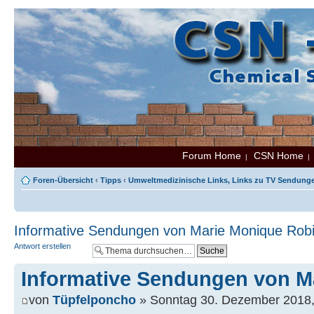
Forum Home
CSN Home
|
Foren-Übersicht
‹
Tipps
‹
Umweltmedizinische Links, Links zu TV Sendungen
Informative Sendungen von Marie Monique Rob
Antwort erstellen
Informative Sendungen von M
von
Tüpfelponcho
» Sonntag 30. Dezember 2018,