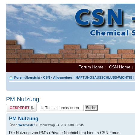
Forum Home
CSN Home
|
Foren-Übersicht
‹
CSN - Allgemeines
‹
HAFTUNGSAUSSCHLUSS-WICHTIG! B
PM Nutzung
Thema gesperrt
PM Nutzung
von
Webmaster
» Donnerstag 24. Juli 2008, 08:35
Die Nutzung von PM's (Private Nachrichten) hier im CSN Forum