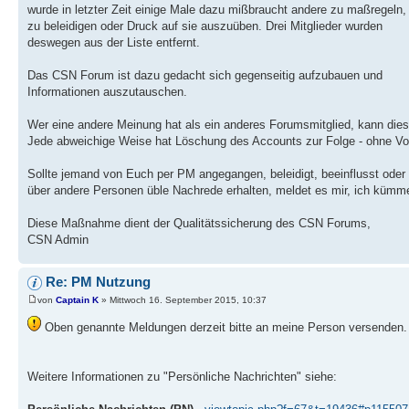
wurde in letzter Zeit einige Male dazu mißbraucht andere zu maßregeln,
zu beleidigen oder Druck auf sie auszuüben. Drei Mitglieder wurden
deswegen aus der Liste entfernt.
Das CSN Forum ist dazu gedacht sich gegenseitig aufzubauen und
Informationen auszutauschen.
Wer eine andere Meinung hat als ein anderes Forumsmitglied, kann dies
Jede abweichige Weise hat Löschung des Accounts zur Folge - ohne Vo
Sollte jemand von Euch per PM angegangen, beleidigt, beeinflusst oder
über andere Personen üble Nachrede erhalten, meldet es mir, ich küm
Diese Maßnahme dient der Qualitätssicherung des CSN Forums,
CSN Admin
Re: PM Nutzung
von
Captain K
» Mittwoch 16. September 2015, 10:37
Oben genannte Meldungen derzeit bitte an meine Person versenden
Weitere Informationen zu "Persönliche Nachrichten" siehe: