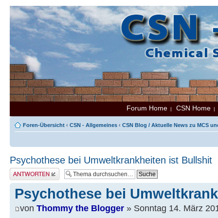
Forum Home
CSN Home
|
Foren-Übersicht
‹
CSN - Allgemeines
‹
CSN Blog / Aktuelle News zu MCS u
Psychothese bei Umweltkrankheiten ist Bullshit
Antwort erstellen
Psychothese bei Umweltkrankhe
von
Thommy the Blogger
» Sonntag 14. März 201