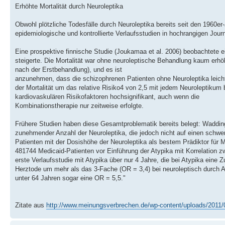
Erhöhte Mortalität durch Neuroleptika
Obwohl plötzliche Todesfälle durch Neuroleptika bereits seit den 1960e
epidemiologische und kontrollierte Verlaufsstudien in hochrangigen Journa
Eine prospektive finnische Studie (Joukamaa et al. 2006) beobachtete ei
steigerte. Die Mortalität war ohne neuroleptische Behandlung kaum erhöh
nach der Erstbehandlung), und es ist
anzunehmen, dass die schizophrenen Patienten ohne Neuroleptika leicht
der Mortalität um das relative Risiko4 von 2,5 mit jedem Neuroleptikum 
kardiovaskulären Risikofaktoren hochsignifikant, auch wenn die
Kombinationstherapie nur zeitweise erfolgte.
Frühere Studien haben diese Gesamtproblematik bereits belegt: Waddingto
zunehmender Anzahl der Neuroleptika, die jedoch nicht auf einen schwerer
Patienten mit der Dosishöhe der Neuroleptika als bestem Prädiktor für M
481744 Medicaid-Patienten vor Einführung der Atypika mit Korrelation z
erste Verlaufsstudie mit Atypika über nur 4 Jahre, die bei Atypika eine 
Herztode um mehr als das 3-Fache (OR = 3,4) bei neuroleptisch durch A
unter 64 Jahren sogar eine OR = 5,5."
Zitate aus
http://www.meinungsverbrechen.de/wp-content/uploads/2011