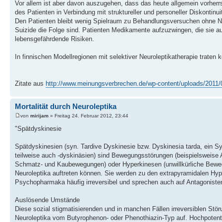
Vor allem ist aber davon auszugehen, dass das heute allgemein vorher
des Patienten in Verbindung mit struktureller und personeller Diskontin
Den Patienten bleibt wenig Spielraum zu Behandlungsversuchen ohne N
Suizide die Folge sind. Patienten Medikamente aufzuzwingen, die sie auß
lebensgefährdende Risiken.
In finnischen Modellregionen mit selektiver Neuroleptikatherapie traten 
Zitate aus
http://www.meinungsverbrechen.de/wp-content/uploads/2011
Mortalität durch Neuroleptika
von
mirijam
» Freitag 24. Februar 2012, 23:44
"Spätdyskinesie
Spätdyskinesien (syn. Tardive Dyskinesie bzw. Dyskinesia tarda, ein Sy
teilweise auch -dyskinäsien) sind Bewegungsstörungen (beispielsweis
Schmatz- und Kaubewegungen) oder Hyperkinesen (unwillkürliche Beweg
Neuroleptika auftreten können. Sie werden zu den extrapyramidalen Hype
Psychopharmaka häufig irreversibel und sprechen auch auf Antagonisten
Auslösende Umstände
Diese sozial stigmatisierenden und in manchen Fällen irreversiblen Störu
Neuroleptika vom Butyrophenon- oder Phenothiazin-Typ auf. Hochpoten