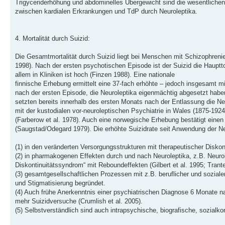
Trigyceriderhöhung und abdominelles Übergewicht sind die wesentlichen P
zwischen kardialen Erkrankungen und TdP durch Neuroleptika.
4. Mortalität durch Suizid:
Die Gesamtmortalität durch Suizid liegt bei Menschen mit Schizophren
1998). Nach der ersten psychotischen Episode ist der Suizid die Hauptt
allem in Kliniken ist hoch (Finzen 1988). Eine nationale
finnische Erhebung ermittelt eine 37-fach erhöhte – jedoch insgesamt mi
nach der ersten Episode, die Neuroleptika eigenmächtig abgesetzt habe
setzten bereits innerhalb des ersten Monats nach der Entlassung die Neur
mit der kustodialen vor-neuroleptischen Psychiatrie in Wales (1875-19
(Farberow et al. 1978). Auch eine norwegische Erhebung bestätigt einen A
(Saugstad/Odegard 1979). Die erhöhte Suizidrate seit Anwendung der Neu
(1) in den veränderten Versorgungsstrukturen mit therapeutischer Disk
(2) in pharmakogenen Effekten durch und nach Neuroleptika, z.B. Neurol
Diskontinuitätssyndrom“ mit Reboundeffekten (Gilbert et al. 1995; Trant
(3) gesamtgesellschaftlichen Prozessen mit z.B. beruflicher und sozia
und Stigmatisierung begründet.
(4) Auch frühe Anerkenntnis einer psychiatrischen Diagnose 6 Monate na
mehr Suizidversuche (Crumlish et al. 2005).
(5) Selbstverständlich sind auch intrapsychische, biografische, sozial