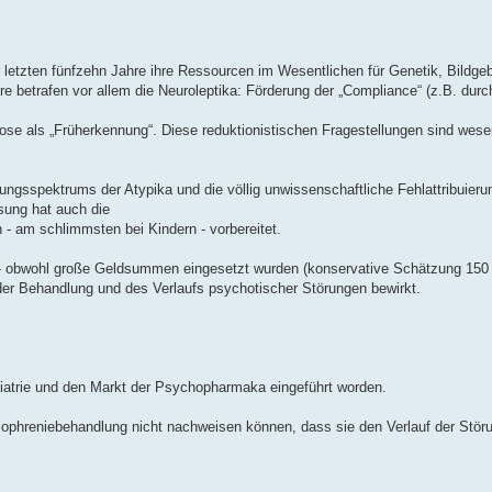
r letzten fünfzehn Jahre ihre Ressourcen im Wesentlichen für Genetik, Bildg
e betrafen vor allem die Neuroleptika: Förderung der „Compliance“ (z.B. durc
se als „Früherkennung“. Diese reduktionistischen Fragestellungen sind wese
gsspektrums der Atypika und die völlig unwissenschaftliche Fehlattribuierun
sung hat auch die
 - am schlimmsten bei Kindern - vorbereitet.
- obwohl große Geldsummen eingesetzt wurden (konservative Schätzung 150 
der Behandlung und des Verlaufs psychotischer Störungen bewirkt.
hiatrie und den Markt der Psychopharmaka eingeführt worden.
izophreniebehandlung nicht nachweisen können, dass sie den Verlauf der Stör