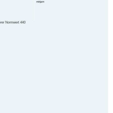
mirijam
erer Normwert 440