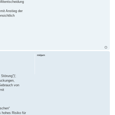
 Mitentscheidung
mit Anstieg der
nsichtlich
mirijam
Störung”)';
Zuckungen,
 Gebrauch von
mit
ischen“
 hohes Risiko für