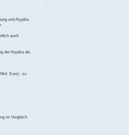
ebung und Atypika
h
ntlich auch
g der Atypika als
Mrd. Euro) - zu
ung im Vergleich