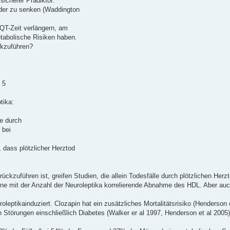
sicherer Prädiktor.
ieder zu senken (Waddington
 QT-Zeit verlängern, am
tabolische Risiken haben.
ückzuführen?
 5
tika:
te durch
 bei
, dass plötzlicher Herztod
urückzuführen ist, greifen Studien, die allein Todesfälle durch plötzlichen Her
 eine mit der Anzahl der Neuroleptika korrelierende Abnahme des HDL. Aber au
leptikainduziert. Clozapin hat ein zusätzliches Mortalitätsrisiko (Henderson 
törungen einschließlich Diabetes (Walker er al 1997, Henderson et al 2005)