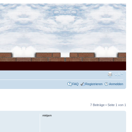
FAQ
Registrieren
Anmelden
7 Beiträge • Seite
1
von
1
mirijam