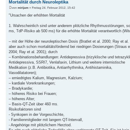
Mortalität durch Neuroleptika
von
mirijam
» Freitag 24. Februar 2012, 15:42
"Ursachen der erhöhten Mortalität
1. Wahrscheinlich sind unter anderem plötzliche Rhythmusstörungen, so
ms, TdP-Risiko ab 500 ms) für die erhöhte Mortalität verantwortlich (Witc
– mit der Höhe der neuroleptischen Dosis (Bratlet et al. 2000; Ray et al.
aber auch schon mortalitätsfördernd bei niedrigen Dosierungen (Straus et
2004; Ray et al. 2001); durch
– Kombinationsbehandlungen: Antidepressiva (trizyklische und tetrazykl
Antidepressiva, SSRI7, Venlafaxin, Lithium und weitere internistische
Medikation (z.B. Antibiotika, Antiarrhythmika, Antihistaminika,
Vasodilatatoren);
– erniedrigtes Kalium, Magnesium, Kalzium;
– kardiale Vorerkrankungen;
– Bradykardie;
– höheres Risiko bei Frauen;
– höheres Alter;
– Basis-QT-Zeit über 460 ms.
Risikofaktoren sind
- Synkopen in der Vorgeschichte,
- Familienmitglieder mit langem QT-Intervall,
- Angehörige mit plötzlichem Herztod.