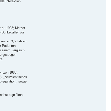
nde Interaktion
 al. 1998; Metzer
 Dunkelziffer vor
n ersten 3,5 Jahren
r Patienten
ei einem Vergleich
he gestiegen
ka
Finzen 1988),
), „neuroleptisches
pregulation), sowie
dest signifikant