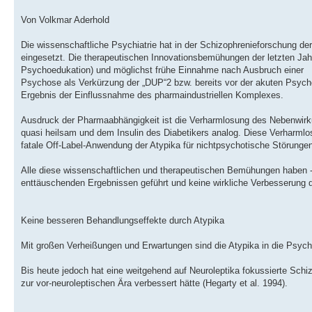
Von Volkmar Aderhold
Die wissenschaftliche Psychiatrie hat in der Schizophrenieforschung de
eingesetzt. Die therapeutischen Innovationsbemühungen der letzten Jahr
Psychoedukation) und möglichst frühe Einnahme nach Ausbruch einer
Psychose als Verkürzung der „DUP“2 bzw. bereits vor der akuten Psycho
Ergebnis der Einflussnahme des pharmaindustriellen Komplexes.
Ausdruck der Pharmaabhängigkeit ist die Verharmlosung des Nebenwirkun
quasi heilsam und dem Insulin des Diabetikers analog. Diese Verharmlo
fatale Off-Label-Anwendung der Atypika für nichtpsychotische Störungen
Alle diese wissenschaftlichen und therapeutischen Bemühungen haben 
enttäuschenden Ergebnissen geführt und keine wirkliche Verbesserung 
Keine besseren Behandlungseffekte durch Atypika
Mit großen Verheißungen und Erwartungen sind die Atypika in die Psyc
Bis heute jedoch hat eine weitgehend auf Neuroleptika fokussierte Sch
zur vor-neuroleptischen Ära verbessert hätte (Hegarty et al. 1994).