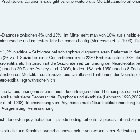
rädiktoren. Darüber hinaus gibt es eine weitere das Mortalitätsrisiko erhöhe
ie-Diagnose zwischen 4% und 13%. Im Mittel geht man von 10% aus (Inskip et
odesursache und im ersten Jahr besonders häufig (Mortensen et al. 1993). Die
t 1,2% niedrige – Suizidrate bei schizophren diagnostizierten Patienten in de
n (26 vs. 1 Suizid bei einer Gesamtkohorte von 2230 Ersterkrankten). 38% de
oleptika ab. Historisch ist die Suizidrate seit Einführung der Neuroleptika b
24) um das 20-Fache (Healey et al. 2006), in den USA seit 1950 um das 8-Fac
nstieg der Mortalität durch Suizid und Unfälle seit Einführung der Neurolepti
roleptika liegt wahrscheinlich
ontinuität und unangemessenen, nicht bedürfnisgerechten Therapieprozessen (
eptika induzierte Depressivität, Dysphorie und Akathisie (Lehmann 1996,2002
er et al. 1998), Intensivierung von Psychosen nach Neuroleptikabehandlung (u
ler Ausgrenzung, Vereinsamung
ch der ersten psychotischen Episode bedingt erhöhte Depressivität und zumin
kontextuelle und Krankheitsverarbeitungsaspekte von wesentlicher Bedeutung.