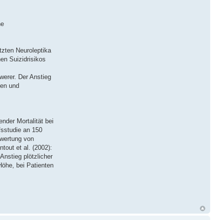
he
tzten Neuroleptika
en Suizidrisikos
werer. Der Anstieg
ten und
nder Mortalität bei
fsstudie an 150
swertung von
out et al. (2002):
Anstieg plötzlicher
Höhe, bei Patienten