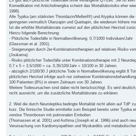
Es gibt auch plötzliche Todesfälle ohne verlängerte QT-Zeit. Sie ist kein 
Komedikation mit Anticholinergika scheint das Mortalitätsrisiko eher w
1998).
Alle Typika (am stärksten Thioridazin/Melleril®) und Atypika können die
geringsten vermutlich Olanzapin und Quetiapin, die wiederum höhere me
Ist die erhöhte Mortalitätsrate zumeist auf den plötzlichen Herztod zur
Hierzu folgende Berechnung:
- Plötzliche Todesfälle in Normalbevölkerung: 0,7/1000 Individuen/Jahr
(Glassman et al. 2001).
- Steigerungen durch 2er-Kombinationstherapien auf relatives Risiko von
(Joukama).
- Risiko plötzlicher Todesfälle unter Kombinationstherapie mit 2 Neurolep
0,7 x 5 = 3,5/1000 = ca. 0,35/100/Jahr = 10/100 in 30 Jahren.
- abzüglich 2/100/30 J plötzliche Tode in Normalbevölkerung ergibt 8 To
plötzlichen Herztod infolge auch nur zeitweiser Kombinationsbehandlung
100 Patienten (8%) in einem Zeitraum von 30 Jahren.
Weitere Todesursachen sind dabei nicht berücksichtigt. Es wird deutlich
nicht ausreicht, um die zusätzliche Mortalitätsrate zu erklären.
2. Weil die durch Neuroleptika bedingte Mortalität nicht allein auf TdP z
kurz. Die finnische Studie ermittelte zum Beispiel bereits unter Typika
venöse Thrombosen mit pulmonalen Embolien
(Thomassen et al. 2001) und Asthma (Joseph et al. 1996) sind auch neuro
Verursachung von Kardiomyopathien und Myokarditis und metabolischen S