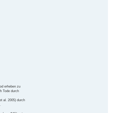
ztod erheben zu
ch Tode durch
et al. 2005) durch
.