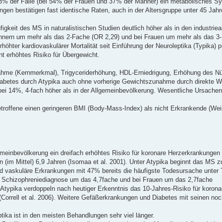
 43% der Fälle (bei 54% der Frauen und 37% der Männer) ein metabolisches S
ngen bestätigen fast identische Raten, auch in der Altersgruppe unter 45 Jahr
igkeit des MS in naturalistischen Studien deutlich höher als in den industrie
Männern um mehr als das 2-Fache (OR 2,29) und bei Frauen um mehr als das 3
öhter kardiovaskulärer Mortalität seit Einführung der Neuroleptika (Typika) pu
t erhöhtes Risiko für Übergewicht.
me (Kernmerkmal), Trigyceriderhöhung, HDL-Erniedrigung, Erhöhung des Nü
Diabetes durch Atypika auch ohne vorherige Gewichtszunahme durch direkte W
t bei 14%, 4-fach höher als in der Allgemeinbevölkerung. Wesentliche Ursache
offene einen geringeren BMI (Body-Mass-Index) als nicht Erkrankende (Weise
gemeinbevölkerung ein dreifach erhöhtes Risiko für koronare Herzerkrankungen
n (im Mittel) 6,9 Jahren (Isomaa et al. 2001). Unter Atypika beginnt das MS zu
sind vaskuläre Erkrankungen mit 47% bereits die häufigste Todesursache unter
t Schizophreniediagnose um das 4,7fache und bei Frauen um das 2,7fache
Atypika verdoppeln nach heutiger Erkenntnis das 10-Jahres-Risiko für korona
(Correll et al. 2006). Weitere Gefäßerkrankungen und Diabetes mit seinen noc
ika ist in den meisten Behandlungen sehr viel länger.