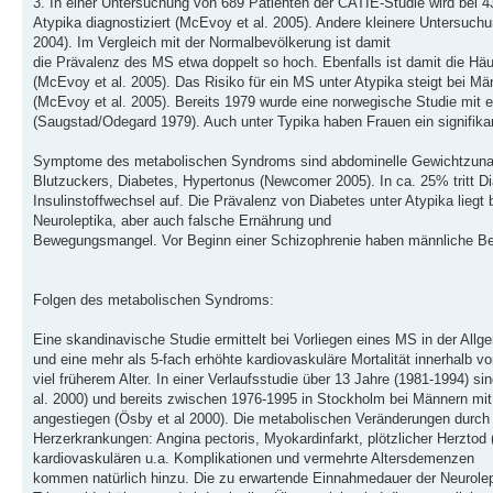
3. In einer Untersuchung von 689 Patienten der CATIE-Studie wird bei
Atypika diagnostiziert (McEvoy et al. 2005). Andere kleinere Untersuchu
2004). Im Vergleich mit der Normalbevölkerung ist damit
die Prävalenz des MS etwa doppelt so hoch. Ebenfalls ist damit die Häuf
(McEvoy et al. 2005). Das Risiko für ein MS unter Atypika steigt bei 
(McEvoy et al. 2005). Bereits 1979 wurde eine norwegische Studie mit erh
(Saugstad/Odegard 1979). Auch unter Typika haben Frauen ein signifikan
Symptome des metabolischen Syndroms sind abdominelle Gewichtzunah
Blutzuckers, Diabetes, Hypertonus (Newcomer 2005). In ca. 25% tritt 
Insulinstoffwechsel auf. Die Prävalenz von Diabetes unter Atypika lieg
Neuroleptika, aber auch falsche Ernährung und
Bewegungsmangel. Vor Beginn einer Schizophrenie haben männliche Betr
Folgen des metabolischen Syndroms:
Eine skandinavische Studie ermittelt bei Vorliegen eines MS in der All
und eine mehr als 5-fach erhöhte kardiovaskuläre Mortalität innerhalb vo
viel früherem Alter. In einer Verlaufsstudie über 13 Jahre (1981-1994) 
al. 2000) und bereits zwischen 1976-1995 in Stockholm bei Männern mi
angestiegen (Ösby et al 2000). Die metabolischen Veränderungen durch 
Herzerkrankungen: Angina pectoris, Myokardinfarkt, plötzlicher Herztod 
kardiovaskulären u.a. Komplikationen und vermehrte Altersdemenzen
kommen natürlich hinzu. Die zu erwartende Einnahmedauer der Neurolept