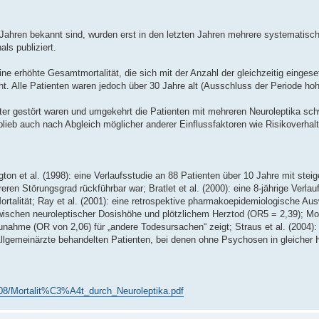
r-Jahren bekannt sind, wurden erst in den letzten Jahren mehrere systematisc
ls publiziert.
ne erhöhte Gesamtmortalität, die sich mit der Anzahl der gleichzeitig eingese
t. Alle Patienten waren jedoch über 30 Jahre alt (Ausschluss der Periode hoh
er gestört waren und umgekehrt die Patienten mit mehreren Neuroleptika sch
blieb auch nach Abgleich möglicher anderer Einflussfaktoren wie Risikoverhal
n et al. (1998): eine Verlaufsstudie an 88 Patienten über 10 Jahre mit steige
en Störungsgrad rückführbar war; Bratlet et al. (2000): eine 8-jährige Verlau
ortalität; Ray et al. (2001): eine retrospektive pharmakoepidemiologische Au
wischen neuroleptischer Dosishöhe und plötzlichem Herztod (OR5 = 2,39); Mont
Zunahme (OR von 2,06) für „andere Todesursachen“ zeigt; Straus et al. (2004): 
llgemeinärzte behandelten Patienten, bei denen ohne Psychosen in gleicher 
/08/Mortalit%C3%A4t_durch_Neuroleptika.pdf