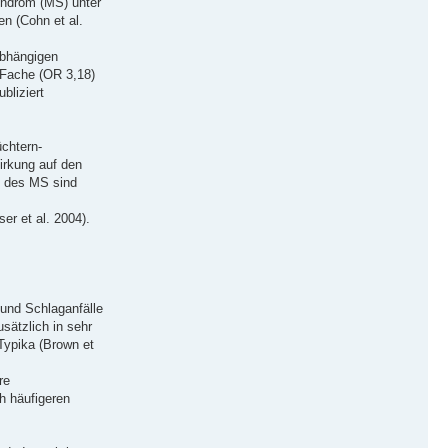
yndrom (MS) unter
en (Cohn et al.
abhängigen
-Fache (OR 3,18)
bliziert
chtern-
irkung auf den
n des MS sind
r et al. 2004).
 und Schlaganfälle
sätzlich in sehr
 Typika (Brown et
re
h häufigeren