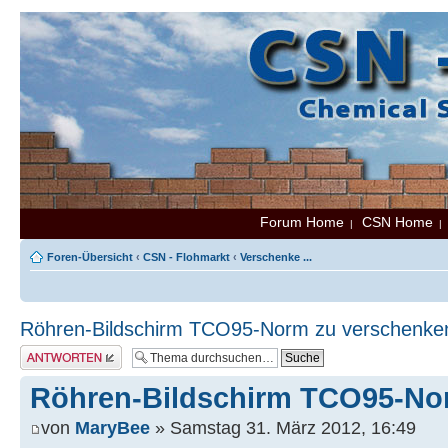
Forum Home
CSN Home
|
Foren-Übersicht
‹
CSN - Flohmarkt
‹
Verschenke ...
Röhren-Bildschirm TCO95-Norm zu verschenke
Antwort erstellen
Röhren-Bildschirm TCO95-No
von
MaryBee
» Samstag 31. März 2012, 16:49