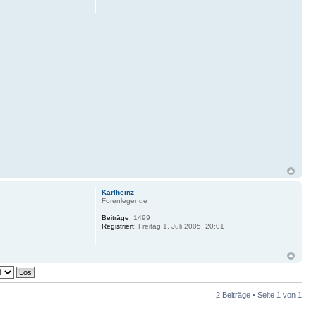
Karlheinz
Forenlegende
Beiträge:
1499
Registriert:
Freitag 1. Juli 2005, 20:01
2 Beiträge • Seite
1
von
1