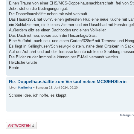
Einen Traum von einer EHS/MCS-Doppelhausnachbarschaft, frei von Strah
Jetzt stehen die Bedingungen gut.
Die Doppelhaushälfte neben mir wird verkauft.
Das Haus/1951 hat 85m², einen gefliesten Flur, eine neue Küche mit L
ein Schlafzimmer, ein kleines Zimmer und ein Duschbad mit Fenster gefl
Außerdem gibt es einen Dachboden und einen Vollkeller.
Das Dach ist neu, sowie auch die Heizanlage/Gas.
Eine Auffahrt -auch neu- und einen Garten/328m² mit Terrasse und Han
Es liegt in Kellinghusen/Schleswig-Holstein, nahe dem Ortskern in Sa
Auf der Auffahrt und auf der Terrasse konnte ich keine Strahlung messe
Die Bilder zu der Immobilie können per E-Mail versandt werden.
Herzliche Grüße
Beate
Re: Doppelhaushälfte zum Verkauf neben MCS/EHSlerin
von
Karlheinz
» Samstag 22. Juni 2024, 09:20
Schöne Idee, ich hoffe, es klappt.
Beiträge d
Antwort erstellen