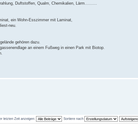
lung, Duftstoffen, Qualm, Chemikalien, Lärm..........
aminat, ein Wohn-Esszimmer mit Laminat,
iest-neu.
ggelände gehören dazu.
ckgassenendlage an einem Fußweg in einen Park mit Biotop.
n.
er letzten Zeit anzeigen:
Sortiere nach