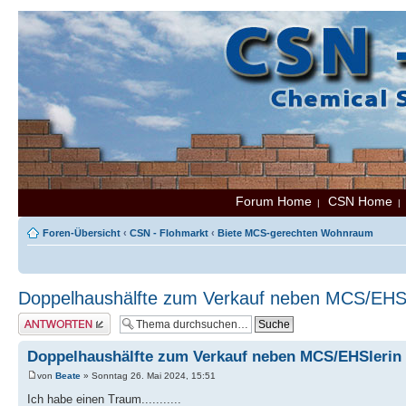
Forum Home
CSN Home
|
Foren-Übersicht
‹
CSN - Flohmarkt
‹
Biete MCS-gerechten Wohnraum
Doppelhaushälfte zum Verkauf neben MCS/EHSl
Antwort erstellen
Doppelhaushälfte zum Verkauf neben MCS/EHSlerin
von
Beate
» Sonntag 26. Mai 2024, 15:51
Ich habe einen Traum...........