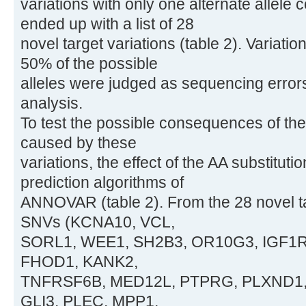
variations with only one alternate allele 
ended up with a list of 28
novel target variations (table 2). Variati
50% of the possible
alleles were judged as sequencing error
analysis.
To test the possible consequences of the
caused by these
variations, the effect of the AA substitut
prediction algorithms of
ANNOVAR (table 2). From the 28 novel ta
SNVs (KCNA10, VCL,
SORL1, WEE1, SH2B3, OR10G3, IGF1R
FHOD1, KANK2,
TNFRSF6B, MED12L, PTPRG, PLXND1,
GLI3, PLEC, MPP1,