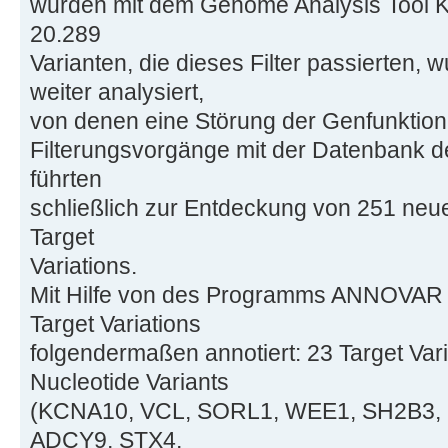
wurden mit dem Genome Analysis Tool Kit 
20.289
Varianten, die dieses Filter passierten, 
weiter analysiert,
von denen eine Störung der Genfunktio
Filterungsvorgänge mit der Datenbank d
führten
schließlich zur Entdeckung von 251 neu
Target
Variations.
Mit Hilfe von des Programms ANNOVAR 
Target Variations
folgendermaßen annotiert: 23 Target Var
Nucleotide Variants
(KCNA10, VCL, SORL1, WEE1, SH2B3,
ADCY9, STX4,