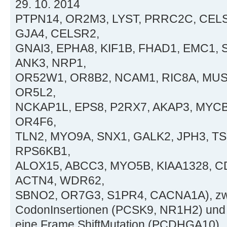
29. 10. 2014
PTPN14, OR2M3, LYST, PRRC2C, CELS
GJA4, CELSR2,
GNAI3, EPHA8, KIF1B, FHAD1, EMC1,
ANK3, NRP1,
OR52W1, OR8B2, NCAM1, RIC8A, MUS
OR5L2,
NCKAP1L, EPS8, P2RX7, AKAP3, MYCB
OR4F6,
TLN2, MYO9A, SNX1, GALK2, JPH3, TS
RPS6KB1,
ALOX15, ABCC3, MYO5B, KIAA1328, C
ACTN4, WDR62,
SBNO2, OR7G3, S1PR4, CACNA1A), zwei
CodonInsertionen (PCSK9, NR1H2) und e
eine Frame ShiftMutation (PCDHGA10).