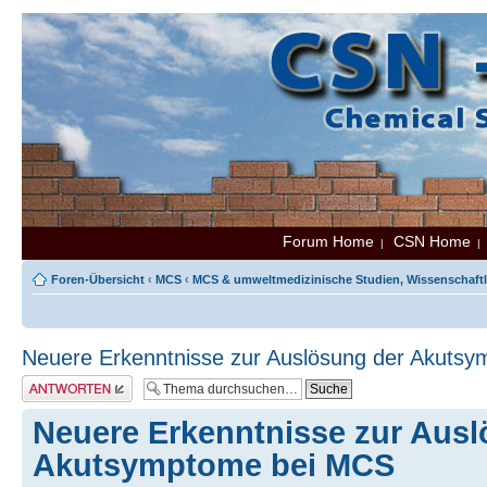
Forum Home
CSN Home
|
Foren-Übersicht
‹
MCS
‹
MCS & umweltmedizinische Studien, Wissenschaftl
Neuere Erkenntnisse zur Auslösung der Akuts
Antwort erstellen
Neuere Erkenntnisse zur Ausl
Akutsymptome bei MCS