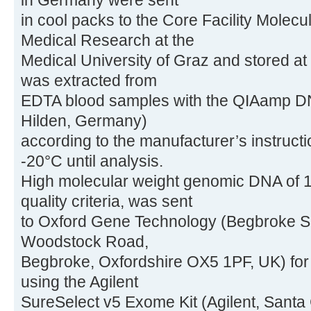
in Germany were sent
in cool packs to the Core Facility Molecul
Medical Research at the
Medical University of Graz and stored at
was extracted from
EDTA blood samples with the QIAamp DN
Hilden, Germany)
according to the manufacturer’s instruct
-20°C until analysis.
High molecular weight genomic DNA of 18
quality criteria, was sent
to Oxford Gene Technology (Begbroke Sc
Woodstock Road,
Begbroke, Oxfordshire OX5 1PF, UK) fo
using the Agilent
SureSelect v5 Exome Kit (Agilent, Santa 