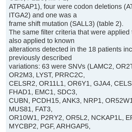
ATP6AP1), four were codon deletions 
ITGA2) and one was a
frame shift mutation (SALL3) (table 2).
The same filter criteria that were applied
also applied to known
alterations detected in the 18 patients i
previously described
variations: 63 were SNVs (LAMC2, OR
OR2M3, LYST, PRRC2C,
CELSR2, OR11L1, OR6Y1, GJA4, CELSR
FHAD1, EMC1, SDC3,
CUBN, PCDH15, ANK3, NRP1, OR52W1
MUS81, FAT3,
OR10W1, P2RY2, OR5L2, NCKAP1L, EP
MYCBP2, PGF, ARHGAP5,